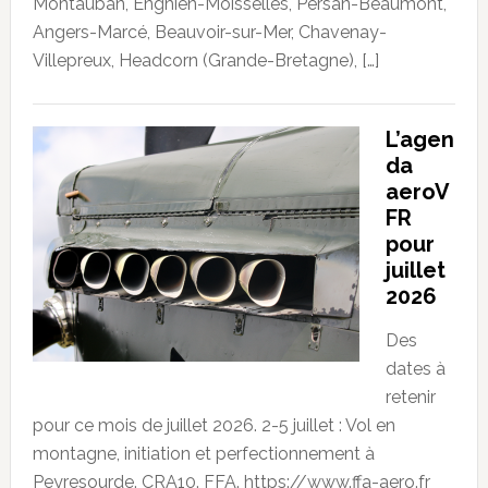
Montauban, Enghien-Moisselles, Persan-Beaumont,
Angers-Marcé, Beauvoir-sur-Mer, Chavenay-
Villepreux, Headcorn (Grande-Bretagne), […]
L’agen
da
aeroV
FR
pour
juillet
2026
Des
dates à
retenir
pour ce mois de juillet 2026. 2-5 juillet : Vol en
montagne, initiation et perfectionnement à
Peyresourde. CRA10. FFA. https://www.ffa-aero.fr