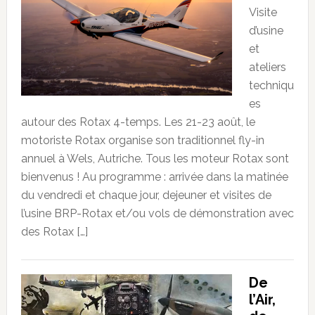
Visite
d’usine
et
ateliers
techniqu
es
autour des Rotax 4-temps. Les 21-23 août, le
motoriste Rotax organise son traditionnel fly-in
annuel à Wels, Autriche. Tous les moteur Rotax sont
bienvenus ! Au programme : arrivée dans la matinée
du vendredi et chaque jour, dejeuner et visites de
l’usine BRP-Rotax et/ou vols de démonstration avec
des Rotax […]
De
l’Air,