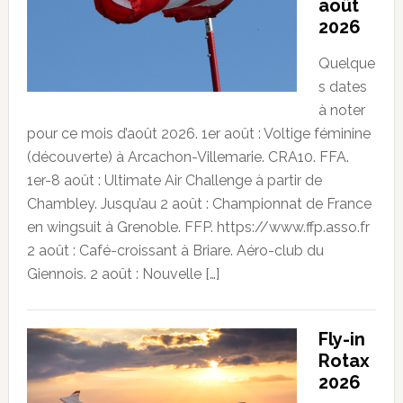
août
2026
Quelque
s dates
à noter
pour ce mois d’août 2026. 1er août : Voltige féminine
(découverte) à Arcachon-Villemarie. CRA10. FFA.
1er-8 août : Ultimate Air Challenge à partir de
Chambley. Jusqu’au 2 août : Championnat de France
en wingsuit à Grenoble. FFP. https://www.ffp.asso.fr
2 août : Café-croissant à Briare. Aéro-club du
Giennois. 2 août : Nouvelle […]
Fly-in
Rotax
2026