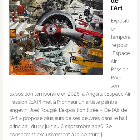
de
l’Art
Expositi
on
tempora
ire pour
l’Espace
Air
Passion.
Pour
son
exposition temporaire en 2026, à Angers, l’Espace Air
Passion (EAP) met à l’honneur un artiste peintre
angevin, Joël Rougié. L’exposition titrée « De l’Air, de
l’Art » propose plusieurs de ses oeuvres dans le hall
principal, du 27 juin au 6 septembre 2026. Se
consacrant exclusivement à la peinture […]