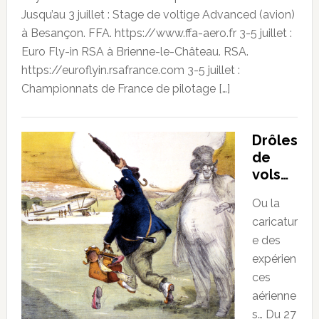
Jusqu’au 3 juillet : Stage de voltige Advanced (avion)
à Besançon. FFA. https://www.ffa-aero.fr 3-5 juillet :
Euro Fly-in RSA à Brienne-le-Château. RSA.
https://euroflyin.rsafrance.com 3-5 juillet :
Championnats de France de pilotage […]
Drôles
de
vols…
Ou la
caricatur
e des
expérien
ces
aérienne
s… Du 27