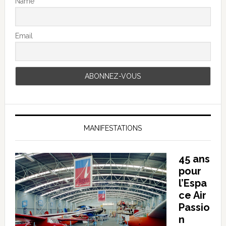
Name
Email
MANIFESTATIONS
45 ans
pour
l’Espa
ce Air
Passio
n