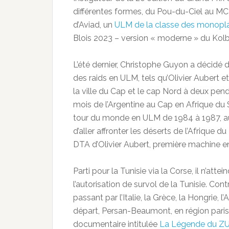
différentes formes, du Pou-du-Ciel au MCR
d’Aviad, un
ULM de la classe des monopl
Blois 2023 – version « moderne » du Kol
L’été dernier, Christophe Guyon a décidé d
des raids en ULM, tels qu’Olivier Aubert 
la ville du Cap et le cap Nord à deux pend
mois de l’Argentine au Cap en Afrique du 
tour du monde en ULM de 1984 à 1987, au
d’aller affronter les déserts de l’Afrique du
DTA d’Olivier Aubert, première machine en
Parti pour la Tunisie via la Corse, il n’atte
l’autorisation de survol de la Tunisie. Cont
passant par l’Italie, la Grèce, la Hongrie, 
départ, Persan-Beaumont, en région paris
documentaire intitulée
La Légende du Z