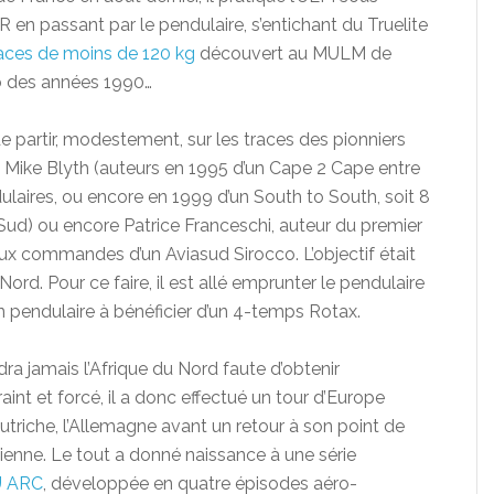
 en passant par le pendulaire, s’entichant du Truelite
aces de moins de 120 kg
découvert au MULM de
b des années 1990…
e partir, modestement, sur les traces des pionniers
et Mike Blyth (auteurs en 1995 d’un Cape 2 Cape entre
ulaires, ou encore en 1999 d’un South to South, soit 8
Sud) ou encore Patrice Franceschi, auteur du premier
x commandes d’un Aviasud Sirocco. L’objectif était
 Nord. Pour ce faire, il est allé emprunter le pendulaire
 pendulaire à bénéficier d’un 4-temps Rotax.
indra jamais l’Afrique du Nord faute d’obtenir
raint et forcé, il a donc effectué un tour d’Europe
l’Autriche, l’Allemagne avant un retour à son point de
ienne. Le tout a donné naissance à une série
U ARC
, développée en quatre épisodes aéro-