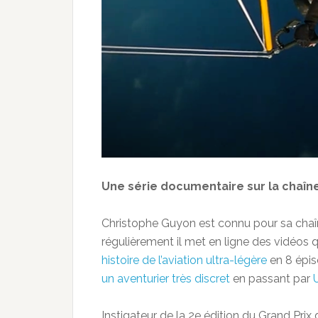
Une série documentaire sur la chaîne
Christophe Guyon est connu pour sa chaîn
régulièrement il met en ligne des vidéos q
histoire de l’aviation ultra-légère
en 8 épis
un aventurier très discret
en passant par
Instigateur de la 2e édition du Grand Prix 