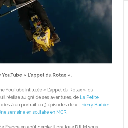
 YouTube « L’appel du Rotax ».
e YouTube intitulée « L’appel du Rotax », où
u’il réalise au gré de ses aventures, de
La Petite
odes à un portrait en 3 épisodes de «
Thierry Barbier,
Une semaine en solitaire en MCR
.
de France en août dernier, il pratique l’ULM sous