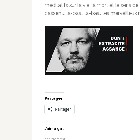
méditatifs sur la vie, la mort et le sens de 
passent… là-bas… là-bas… les merveilleux 
Partager :
Partager
J’aime ça :
chargement…