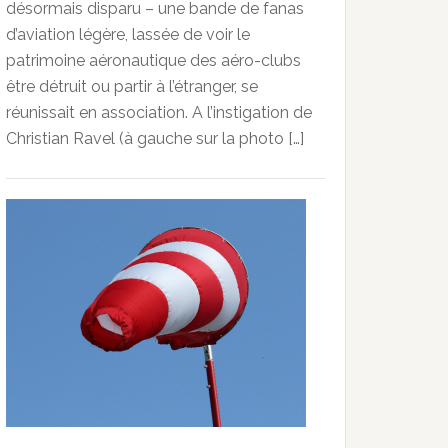
désormais disparu – une bande de fanas
d’aviation légère, lassée de voir le
patrimoine aéronautique des aéro-clubs
être détruit ou partir à l’étranger, se
réunissait en association. A l’instigation de
Christian Ravel (à gauche sur la photo […]