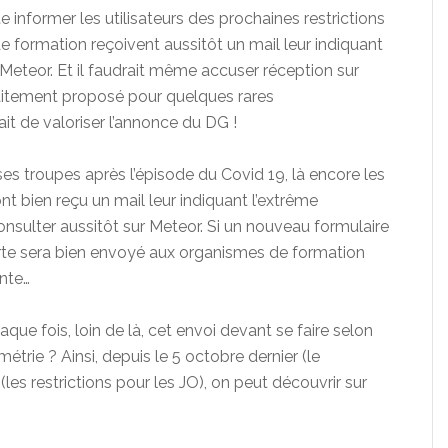
e informer les utilisateurs des prochaines restrictions
e formation reçoivent aussitôt un mail leur indiquant
Meteor. Et il faudrait même accuser réception sur
traitement proposé pour quelques rares
it de valoriser l’annonce du DG !
 ses troupes après l’épisode du Covid 19, là encore les
t bien reçu un mail leur indiquant l’extrême
onsulter aussitôt sur Meteor. Si un nouveau formulaire
lerte sera bien envoyé aux organismes de formation
ente…
aque fois, loin de là, cet envoi devant se faire selon
trie ? Ainsi, depuis le 5 octobre dernier (le
es restrictions pour les JO), on peut découvrir sur