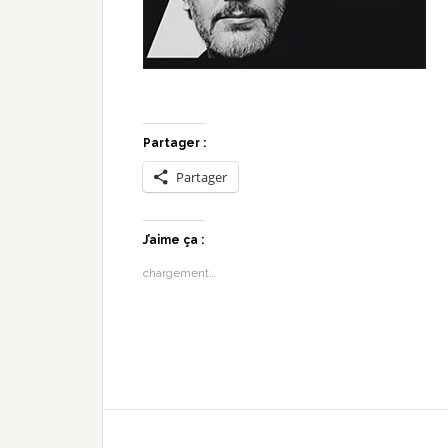
Partager :
Partager
J’aime ça :
chargement…