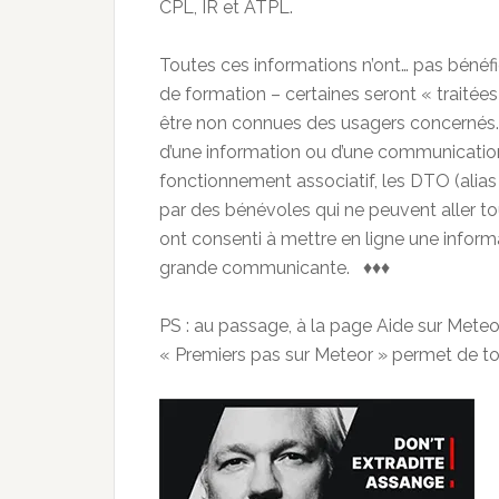
CPL, IR et ATPL.
Toutes ces informations n’ont… pas bénéfic
de formation – certaines seront « traité
être non connues des usagers concernés. 
d’une information ou d’une communicati
fonctionnement associatif, les DTO (alias
par des bénévoles qui ne peuvent aller t
ont consenti à mettre en ligne une informa
grande communicante. ♦♦♦
PS : au passage, à la page Aide sur Mete
« Premiers pas sur Meteor » permet de tom