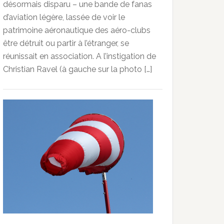
désormais disparu – une bande de fanas
d’aviation légère, lassée de voir le
patrimoine aéronautique des aéro-clubs
être détruit ou partir à l’étranger, se
réunissait en association. A l’instigation de
Christian Ravel (à gauche sur la photo […]