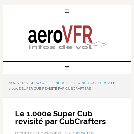
VOUS ÊTES ICI :
ACCUEIL
/
INDUSTRIE
/
CONSTRUCTEURS
/
LE
1.000E SUPER CUB REVISITÉ PAR CUBCRAFTERS
Le 1.000e Super Cub
revisité par CubCrafters
PUBLIÉ LE
25 DÉCEMBRE 2023
PAR
RÉDACTION