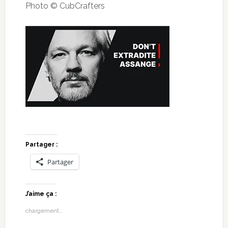
Photo © CubCrafters
Partager :
Partager
J’aime ça :
chargement…