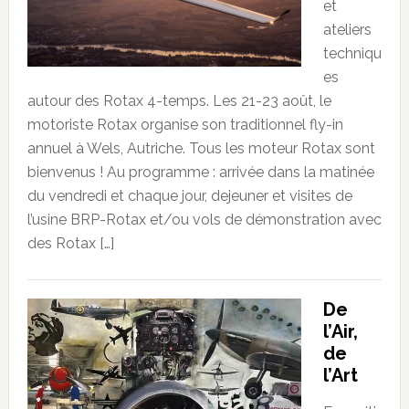
et
ateliers
techniqu
es
autour des Rotax 4-temps. Les 21-23 août, le
motoriste Rotax organise son traditionnel fly-in
annuel à Wels, Autriche. Tous les moteur Rotax sont
bienvenus ! Au programme : arrivée dans la matinée
du vendredi et chaque jour, dejeuner et visites de
l’usine BRP-Rotax et/ou vols de démonstration avec
des Rotax […]
De
l’Air,
de
l’Art