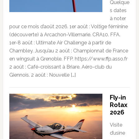
Quelque
s dates
à noter
pour ce mois d’août 2026. 1er août : Voltige féminine
(découverte) à Arcachon-Villemarie. CRA10. FFA.
1er-8 août : Ultimate Air Challenge à partir de
Chambley. Jusqu’au 2 août : Championnat de France
en wingsuit à Grenoble. FFP. https://www.ffp.asso.fr
2 août : Café-croissant à Briare. Aéro-club du
Giennois. 2 août : Nouvelle […]
Fly-in
Rotax
2026
Visite
d’usine