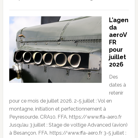
L’agen
da
aeroV
FR
pour
juillet
2026
Des
dates à
retenir
pour ce mois de juillet 2026. 2-5 juillet : Vol en
montagne, initiation et perfectionnement à
Peyresourde. CRA10. FFA. https://www.ffa-aero.fr
Jusqu’au 3 juillet : Stage de voltige Advanced (avion)
à Besançon. FFA. https://www.ffa-aero.fr 3-5 juillet :