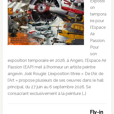
Expositi
on
tempora
ire pour
l’Espace
Air
Passion.
Pour
son
exposition temporaire en 2026, à Angers, l’Espace Air
Passion (EAP) met à l’honneur un artiste peintre
angevin, Joël Rougié. L’exposition titrée « De l’Air, de
l’Art » propose plusieurs de ses oeuvres dans le hall
principal, du 27 juin au 6 septembre 2026. Se
consacrant exclusivement à la peinture […]
Fly-in