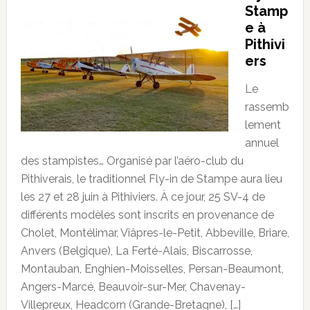
Stamp
e à
Pithivi
ers
Le
rassemb
lement
annuel
des stampistes… Organisé par l’aéro-club du
Pithiverais, le traditionnel Fly-in de Stampe aura lieu
les 27 et 28 juin à Pithiviers. À ce jour, 25 SV-4 de
différents modèles sont inscrits en provenance de
Cholet, Montélimar, Viâpres-le-Petit, Abbeville, Briare,
Anvers (Belgique), La Ferté-Alais, Biscarrosse,
Montauban, Enghien-Moisselles, Persan-Beaumont,
Angers-Marcé, Beauvoir-sur-Mer, Chavenay-
Villepreux, Headcorn (Grande-Bretagne), […]