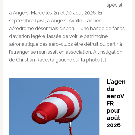
spécial
à Angers-Marcé les 29 et 30 août 2026. En
septembre 1981, à Angers-Avrillé – ancien
aérodrome désormais disparu – une bande de fanas
d’aviation légère, lassée de voir le patrimoine
aéronautique des aéro-clubs être détruit ou partir à
l’étranger, se réunissait en association. A l’instigation
de Christian Ravel (à gauche sur la photo […]
L’agen
da
aeroV
FR
pour
août
2026