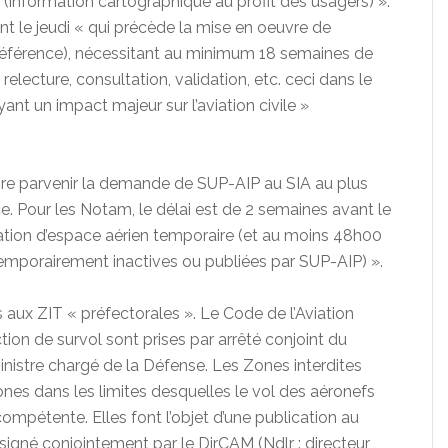
s (information cartographique au profit des usagers) ».
vant le jeudi « qui précède la mise en oeuvre de
e référence), nécessitant au minimum 18 semaines de
relecture, consultation, validation, etc. ceci dans le
nt un impact majeur sur l’aviation civile »
ire parvenir la demande de SUP-AIP au SIA au plus
e. Pour les Notam, le délai est de 2 semaines avant le
réation d’espace aérien temporaire (et au moins 48h00
emporairement inactives ou publiées par SUP-AIP) ».
s aux ZIT « préfectorales ». Le Code de l’Aviation
tion de survol sont prises par arrêté conjoint du
 ministre chargé de la Défense. Les Zones interdites
ones dans les limites desquelles le vol des aéronefs
 compétente. Elles font l’objet d’une publication au
el signé conjointement par le DirCAM (Ndlr : directeur