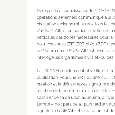
Dès qu’il en a connaissance, le CDAOA (
opérations aériennes) communique à la DI
circulation aérienne militaire) « tous les
d’un SUP-AIP, et en particulier le lieu et l
verticales des zones nécessaires pour la r
pour ces zones (ZIT, ZRT et/ou ZDT), les r
de Notam ou de SUPp-AIP est ensuite tra
interrogé les organismes civils et/ou de
La DIRCAM échelon central vérifie et tr
publication. Pour une ZRT ou une ZDT, il f
création et la diffuser après signature à d
réaction de l’arrêté interministériel, à fair
s’assurer de sa parution au Journal officie
L’arrêté « doit paraître au plus tard la vei
signature du DirCAM et la parution est d’en