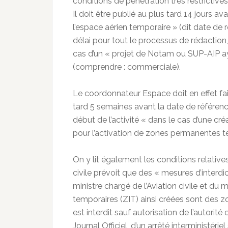
conditions de pénétration très restrictive
Il doit être publié au plus tard 14 jours a
l’espace aérien temporaire » (dit date d
délai pour tout le processus de rédaction, 
cas d’un « projet de Notam ou SUP-AIP aya
(comprendre : commerciale).
Le coordonnateur Espace doit en effet fa
tard 5 semaines avant la date de référenc
début de l’activité « dans le cas d’une c
pour l’activation de zones permanentes t
On y lit également les conditions relative
civile prévoit que des « mesures d’interdic
ministre chargé de l’Aviation civile et du
temporaires (ZIT) ainsi créées sont des z
est interdit sauf autorisation de l’autorité
Journal Officiel, d’un arrêté interministéri