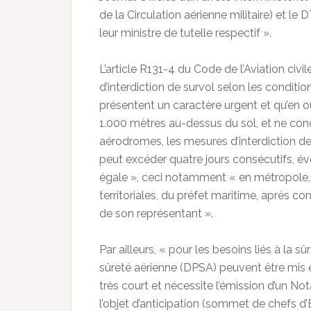
de la Circulation aérienne militaire) et le
leur ministre de tutelle respectif ».
L’article R131-4 du Code de l’Aviation ci
d’interdiction de survol selon les conditio
présentent un caractère urgent et qu’en o
1.000 mètres au-dessus du sol, et ne co
aérodromes, les mesures d’interdiction de
peut excéder quatre jours consécutifs, é
égale », ceci notamment « en métropole, p
territoriales, du préfet maritime, après con
de son représentant ».
Par ailleurs, « pour les besoins liés à la s
sûreté aérienne (DPSA) peuvent être mis e
très court et nécessite l’émission d’un N
l’objet d’anticipation (sommet de chefs d’E