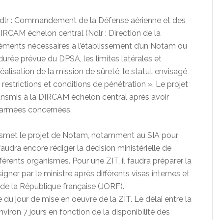
Ndlr : Commandement de la Défense aérienne et des
RCAM échelon central (Ndlr : Direction de la
 éléments nécessaires à l’établissement d’un Notam ou
a durée prévue du DPSA, les limites latérales et
éalisation de la mission de sûreté, le statut envisagé
estrictions et conditions de pénétration ». Le projet
nsmis à la DIRCAM échelon central après avoir
s armées concernées.
ansmet le projet de Notam, notamment au SIA pour
audra encore rédiger la décision ministérielle de
ifférents organismes. Pour une ZIT, il faudra préparer la
e signer par le ministre après différents visas internes et
l de la République française (JORF).
lle du jour de mise en oeuvre de la ZIT. Le délai entre la
viron 7 jours en fonction de la disponibilité des