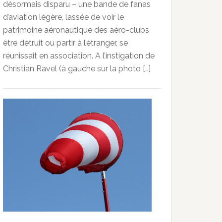
désormais disparu – une bande de fanas
d’aviation légère, lassée de voir le
patrimoine aéronautique des aéro-clubs
être détruit ou partir à l’étranger, se
réunissait en association. A l’instigation de
Christian Ravel (à gauche sur la photo […]