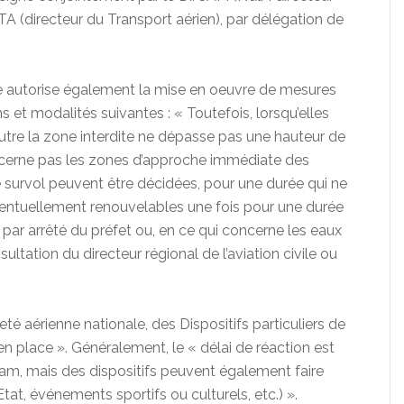
 DTA (directeur du Transport aérien), par délégation de
vile autorise également la mise en oeuvre de mesures
ns et modalités suivantes : « Toutefois, lorsqu’elles
utre la zone interdite ne dépasse pas une hauteur de
ncerne pas les zones d’approche immédiate des
 survol peuvent être décidées, pour une durée qui ne
ventuellement renouvelables une fois pour une durée
ar arrêté du préfet ou, en ce qui concerne les eaux
sultation du directeur régional de l’aviation civile ou
ûreté aérienne nationale, des Dispositifs particuliers de
n place ». Généralement, le « délai de réaction est
otam, mais des dispositifs peuvent également faire
tat, événements sportifs ou culturels, etc.) ».