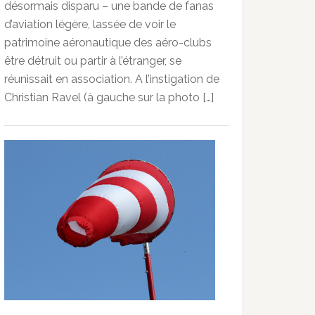
désormais disparu – une bande de fanas
d’aviation légère, lassée de voir le
patrimoine aéronautique des aéro-clubs
être détruit ou partir à l’étranger, se
réunissait en association. A l’instigation de
Christian Ravel (à gauche sur la photo […]