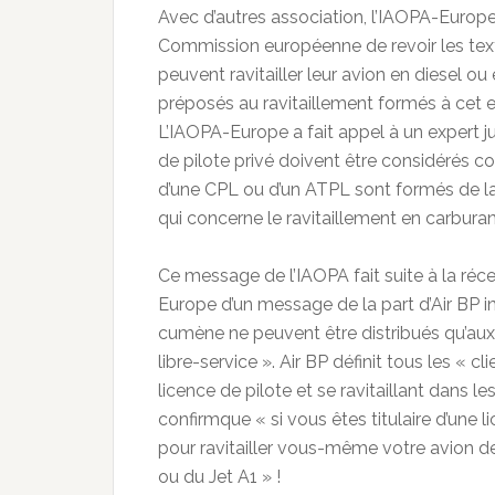
Avec d’autres association, l’IAOPA-Europe
Commission européenne de revoir les texte
peuvent ravitailler leur avion en diesel o
préposés au ravitaillement formés à cet eff
L’IAOPA-Europe a fait appel à un expert jur
de pilote privé doivent être considérés c
d’une CPL ou d’un ATPL sont formés de l
qui concerne le ravitaillement en carburan
Ce message de l’IAOPA fait suite à la ré
Europe d’un message de la part d’Air BP 
cumène ne peuvent être distribués qu’aux 
libre-service ». Air BP définit tous les « 
licence de pilote et se ravitaillant dans 
confirmque « si vous êtes titulaire d’une l
pour ravitailler vous-même votre avion de
ou du Jet A1 » !