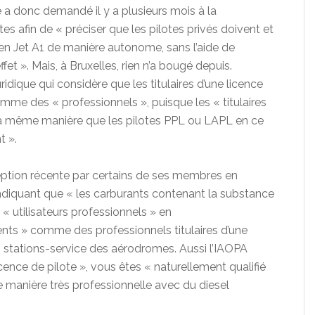
 a donc demandé il y a plusieurs mois à la
s afin de « préciser que les pilotes privés doivent et
u en Jet A1 de manière autonome, sans l’aide de
et ». Mais, à Bruxelles, rien n’a bougé depuis.
idique qui considère que les titulaires d’une licence
omme des « professionnels », puisque les « titulaires
a même manière que les pilotes PPL ou LAPL en ce
t ».
ception récente par certains de ses membres en
indiquant que « les carburants contenant la substance
« utilisateurs professionnels » en
clients » comme des professionnels titulaires d’une
les stations-service des aérodromes. Aussi l’IAOPA
icence de pilote », vous êtes « naturellement qualifié
 manière très professionnelle avec du diesel