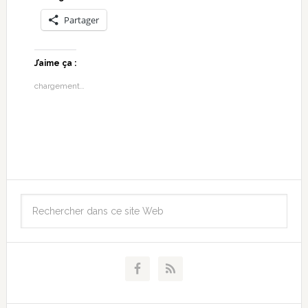
Partager
J’aime ça :
chargement…