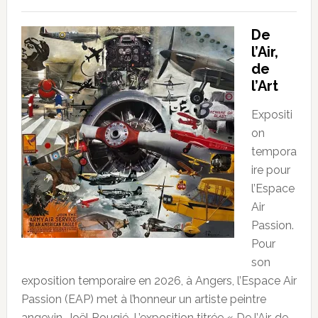
De
l’Air,
de
l’Art
Expositi
on
tempora
ire pour
l’Espace
Air
Passion.
Pour
son
exposition temporaire en 2026, à Angers, l’Espace Air
Passion (EAP) met à l’honneur un artiste peintre
angevin, Joël Rougié. L’exposition titrée « De l’Air, de