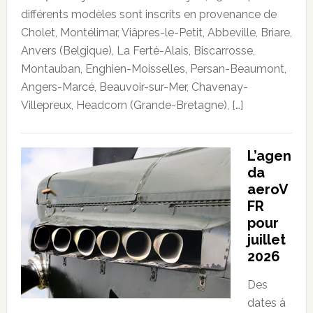
différents modèles sont inscrits en provenance de
Cholet, Montélimar, Viâpres-le-Petit, Abbeville, Briare,
Anvers (Belgique), La Ferté-Alais, Biscarrosse,
Montauban, Enghien-Moisselles, Persan-Beaumont,
Angers-Marcé, Beauvoir-sur-Mer, Chavenay-
Villepreux, Headcorn (Grande-Bretagne), […]
L’agen
da
aeroV
FR
pour
juillet
2026
Des
dates à