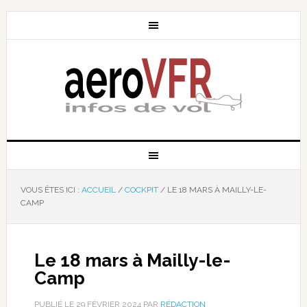
VOUS ÊTES ICI :
ACCUEIL
/
COCKPIT
/
LE 18 MARS À MAILLY-LE-
CAMP
Le 18 mars à Mailly-le-
Camp
PUBLIÉ LE
29 FÉVRIER 2024
PAR
RÉDACTION