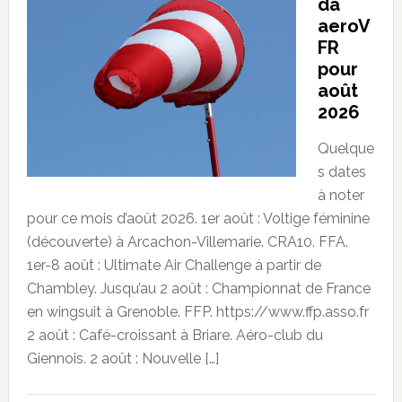
da
aeroV
FR
pour
août
2026
Quelque
s dates
à noter
pour ce mois d’août 2026. 1er août : Voltige féminine
(découverte) à Arcachon-Villemarie. CRA10. FFA.
1er-8 août : Ultimate Air Challenge à partir de
Chambley. Jusqu’au 2 août : Championnat de France
en wingsuit à Grenoble. FFP. https://www.ffp.asso.fr
2 août : Café-croissant à Briare. Aéro-club du
Giennois. 2 août : Nouvelle […]