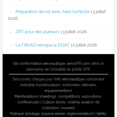
Préparation de vol avec Aero GoNoGo
13 juillet
2026
ZRT pour des planeurs
13 juillet 2026
La FNUAD retoque la DGAC
12 juillet 2026
Site
d'information aéronautique
,
aeroVFR.com
offre un
panorama de l'actualité du pilote VFR.
Découvrez chaque jour l'
info aéronautique
concernant
Industrie (constructeurs, motoristes, héliciers,
équipementiers)
Manifestations (meetings, compétitions, expositions,
conférences)
|
Culture (livres, cinéma, aviation de
collection, musées)
Pratique (pilotage, espace aérien, réglementation)
|
Safety