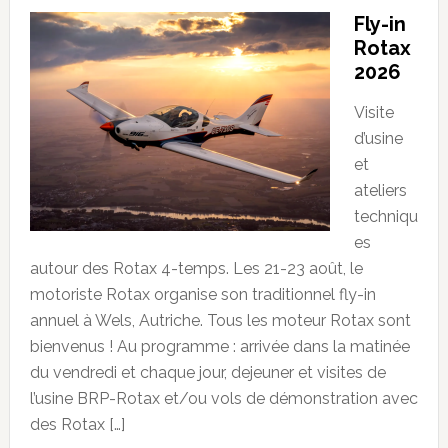
Fly-in
Rotax
2026
Visite
d’usine
et
ateliers
techniqu
es
autour des Rotax 4-temps. Les 21-23 août, le
motoriste Rotax organise son traditionnel fly-in
annuel à Wels, Autriche. Tous les moteur Rotax sont
bienvenus ! Au programme : arrivée dans la matinée
du vendredi et chaque jour, dejeuner et visites de
l’usine BRP-Rotax et/ou vols de démonstration avec
des Rotax […]