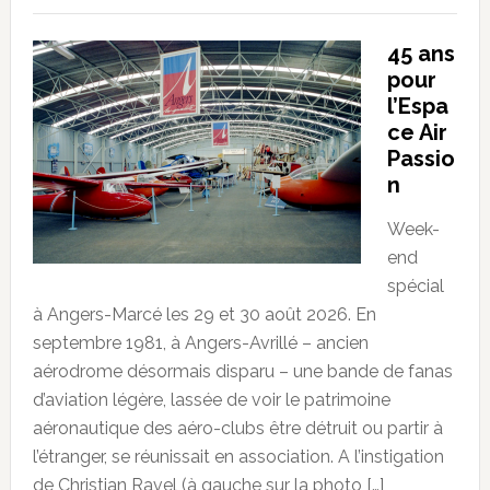
45 ans
pour
l’Espa
ce Air
Passio
n
Week-
end
spécial
à Angers-Marcé les 29 et 30 août 2026. En
septembre 1981, à Angers-Avrillé – ancien
aérodrome désormais disparu – une bande de fanas
d’aviation légère, lassée de voir le patrimoine
aéronautique des aéro-clubs être détruit ou partir à
l’étranger, se réunissait en association. A l’instigation
de Christian Ravel (à gauche sur la photo […]