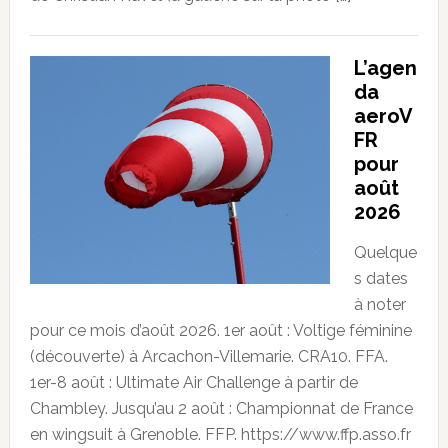
L’agen
da
aeroV
FR
pour
août
2026
Quelque
s dates
à noter
pour ce mois d’août 2026. 1er août : Voltige féminine
(découverte) à Arcachon-Villemarie. CRA10. FFA.
1er-8 août : Ultimate Air Challenge à partir de
Chambley. Jusqu’au 2 août : Championnat de France
en wingsuit à Grenoble. FFP. https://www.ffp.asso.fr