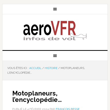
VOUS ÊTES ICI :
ACCUEIL
/
HISTOIRE
/
MOTOPLANEURS,
L’ENCYCLOPÉDIE…
Motoplaneurs,
l’encyclopédie…
PUBLIÉ LE
4 FÉVRIER 2024
PAR
FRANÇOIS BESSE