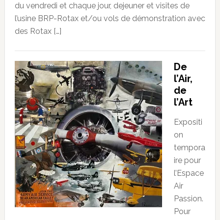
du vendredi et chaque jour, dejeuner et visites de
l’usine BRP-Rotax et/ou vols de démonstration avec
des Rotax […]
De
l’Air,
de
l’Art
Expositi
on
tempora
ire pour
l’Espace
Air
Passion.
Pour