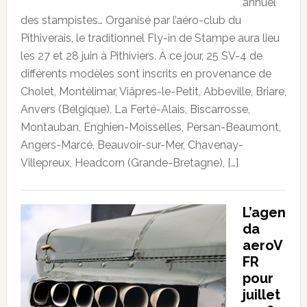
annuel
des stampistes… Organisé par l’aéro-club du
Pithiverais, le traditionnel Fly-in de Stampe aura lieu
les 27 et 28 juin à Pithiviers. À ce jour, 25 SV-4 de
différents modèles sont inscrits en provenance de
Cholet, Montélimar, Viâpres-le-Petit, Abbeville, Briare,
Anvers (Belgique), La Ferté-Alais, Biscarrosse,
Montauban, Enghien-Moisselles, Persan-Beaumont,
Angers-Marcé, Beauvoir-sur-Mer, Chavenay-
Villepreux, Headcorn (Grande-Bretagne), […]
L’agen
da
aeroV
FR
pour
juillet