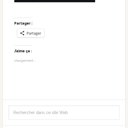
Partager :
Partager
J’aime ça :
chargement…