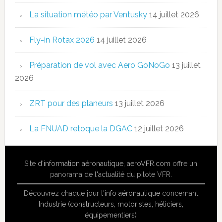
La situation météo par Ventusky
14 juillet 2026
Fly-in Rotax 2026
14 juillet 2026
Préparation de vol avec Aero GoNoGo
13 juillet
2026
ZRT pour des planeurs
13 juillet 2026
La FNUAD retoque la DGAC
12 juillet 2026
Site
d'information aéronautique
,
aeroVFR.com
offre un
panorama de l'actualité du pilote VFR.
Découvrez chaque jour l'
info aéronautique
concernant
Industrie (constructeurs, motoristes, héliciers,
équipementiers)