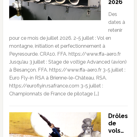
2026
Des
dates à
retenir
pour ce mois de juillet 2026. 2-5 juillet : Vol en
montagne, initiation et perfectionnement à
Peyresourde. CRA10. FFA. https://www.ffa-aero.fr
Jusqu’au 3 juillet : Stage de voltige Advanced (avion)
à Besançon. FFA. https://www.ffa-aero.fr 3-5 juillet :
Euro Fly-in RSA à Brienne-le-Château. RSA.
https://euroflyin.rsafrance.com 3-5 juillet :
Championnats de France de pilotage […]
Drôles
de
vols…