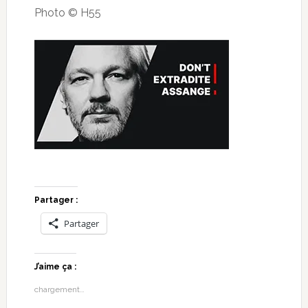
Photo © H55
Partager :
Partager
J’aime ça :
chargement…