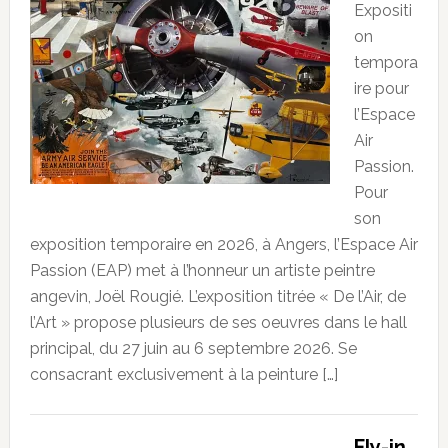
Expositi
on
tempora
ire pour
l’Espace
Air
Passion.
Pour
son
exposition temporaire en 2026, à Angers, l’Espace Air
Passion (EAP) met à l’honneur un artiste peintre
angevin, Joël Rougié. L’exposition titrée « De l’Air, de
l’Art » propose plusieurs de ses oeuvres dans le hall
principal, du 27 juin au 6 septembre 2026. Se
consacrant exclusivement à la peinture […]
Fly-in