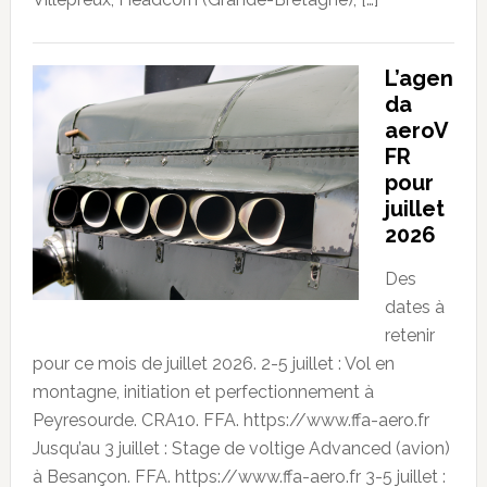
L’agen
da
aeroV
FR
pour
juillet
2026
Des
dates à
retenir
pour ce mois de juillet 2026. 2-5 juillet : Vol en
montagne, initiation et perfectionnement à
Peyresourde. CRA10. FFA. https://www.ffa-aero.fr
Jusqu’au 3 juillet : Stage de voltige Advanced (avion)
à Besançon. FFA. https://www.ffa-aero.fr 3-5 juillet :