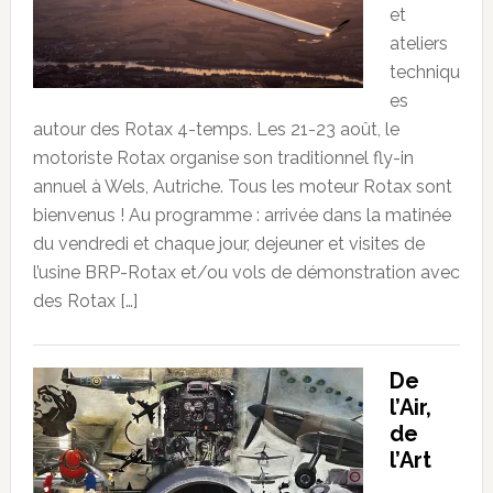
et
ateliers
techniqu
es
autour des Rotax 4-temps. Les 21-23 août, le
motoriste Rotax organise son traditionnel fly-in
annuel à Wels, Autriche. Tous les moteur Rotax sont
bienvenus ! Au programme : arrivée dans la matinée
du vendredi et chaque jour, dejeuner et visites de
l’usine BRP-Rotax et/ou vols de démonstration avec
des Rotax […]
De
l’Air,
de
l’Art