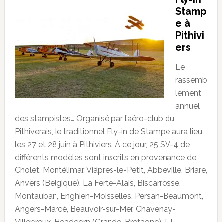
Stamp
e à
Pithivi
ers
Le
rassemb
lement
annuel
des stampistes… Organisé par l’aéro-club du
Pithiverais, le traditionnel Fly-in de Stampe aura lieu
les 27 et 28 juin à Pithiviers. À ce jour, 25 SV-4 de
différents modèles sont inscrits en provenance de
Cholet, Montélimar, Viâpres-le-Petit, Abbeville, Briare,
Anvers (Belgique), La Ferté-Alais, Biscarrosse,
Montauban, Enghien-Moisselles, Persan-Beaumont,
Angers-Marcé, Beauvoir-sur-Mer, Chavenay-
Villepreux, Headcorn (Grande-Bretagne), […]