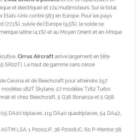
ue et électrique) et 174 multimoteurs. Sur le total
aux Etats-Unis contre 583 en Europe. Pour les pays
d (77,1%), suivie de l’Europe (9,5%), le solde se
Amérique latine (4,1%) et au Moyen Orient et en Afrique
écutive,
Cirrus Aircraft
arrive largement en tête
355 SR22T). Le haut de gamme sans cesse
es de Cessna et de Beechcraft pour atteindre 297
9 modèles 182T Skylane, 27 modèles T182 Turbo
nair et chez Beechcraft, 5 G36 Bonanza et 5 G58
s (15 DA20 biplaces, 119 DA40 quadriplaces, 54 DA42,
8 ASTM LSA, 1 P2002JF, 36 P2008JC, 60 P-Mentor, 58