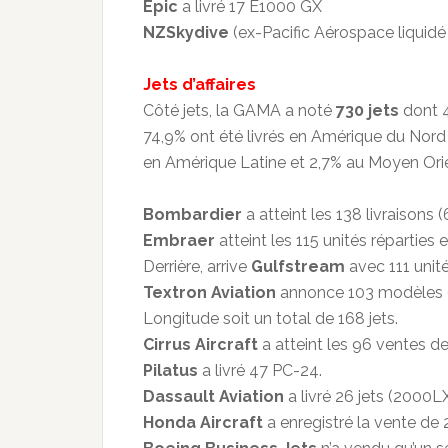
Epic
a livré 17 E1000 GX
NZSkydive
(ex-Pacific Aérospace liquidé
Jets d’affaires
Côté jets, la GAMA a noté
730 jets
dont 4
74,9% ont été livrés en Amérique du Nord 
en Amérique Latine et 2,7% au Moyen Orie
Bombardier
a atteint les 138 livraisons 
Embraer
atteint les 115 unités réparties
Derrière, arrive
Gulfstream
avec 111 unité
Textron Aviation
annonce 103 modèles de
Longitude soit un total de 168 jets.
Cirrus Aircraft
a atteint les 96 ventes d
Pilatus
a livré 47 PC-24.
Dassault Aviation
a livré 26 jets (2000LX
Honda Aircraft
a enregistré la vente de