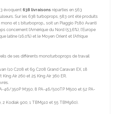
023 évoquent
638 livraisons
réparties en 563
seurs. Sur les 638 turboprops, 583 ont été produits
8 mono et 1 biturboprop… soit un Piaggio P180 Avanti
ops concernent l’Amérique du Nord (53,6%), l’Europe
ique latine (16,0%) et le Moyen Orient et l’Afrique
eils de ses différents monoturboprops de travail
van (10 C208 et 69 C208 Grand Caravan EX, 18
 King Air 260 et 25 King Air 360 ER.
vrés.
 PA-46/350P M350, 8 PA-46/500TP M500 et 52 PA-
100, 2 Kodiak 900, 1 TBM910 et 55 TBM960).