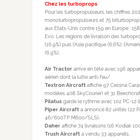
Chez les turboprops
Pour les turbopropulseurs, les chiffres 2
monoturbopropulseurs et 75 biturbopropul
aux Etats-Unis contre 159 en Europe : 15
Evo. Les régions de livraison des turbopr
(16,9%) puis l’Asie pacifique (6,6%), l’Amér
(6,9%).
Air Tractor
arrive en tête avec 196 appar
aérien dont la lutte anti-feu/
Textron Aircraft
affiche 97 Cessna Cara
modèles 408 SkyCourier) et 31 Beechcraft
Pilatus
garde le rythme avec 102 PC-12 li
Piper Aircraft
a annoncé 82 unités (22
46/600TP M600/SLS).
Daher
affiche 74 livraisons (16 Kodiak 
Trush Aircraft
a vendu 33 appareils.