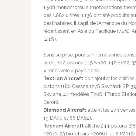
1.508 monomoteurs (motorisations thermiq
des 1.682 unités, 1.136 ont été produits 
destinataires, il s’agit de l’Amérique du Nor
répartissant en Asie du Pacifique (7,2%), 
(2,1%).
Sans surprise, pour la n-ième année cons
avec… 612 pistons (115 SR20, 142 SR22, 
« renouvelé » paye donc…
Textron Aircraft
doit ajouter les chiffr
pistons (180 Cessna 127S Skyhawk SP, 3
Skylane, 41 modèles T206H Turbo Station
Baron).
Diamond Aircraft
atteint les 273 vente
19 DA50 et 66 DA62).
Tecnam Aircraft
affiche 244 pistons (5
P2010, 23 bimoteurs P2006T et 8 P2012).