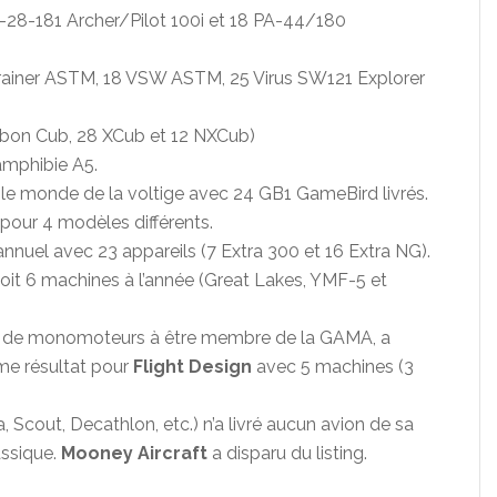
A-28-181 Archer/Pilot 100i et 18 PA-44/180
 Trainer ASTM, 18 VSW ASTM, 25 Virus SW121 Explorer
bon Cub, 28 XCub et 12 NXCub)
amphibie A5.
 le monde de la voltige avec 24 GB1 GameBird livrés.
pour 4 modèles différents.
annuel avec 23 appareils (7 Extra 300 et 16 Extra NG).
soit 6 machines à l’année (Great Lakes, YMF-5 et
ais de monomoteurs à être membre de la GAMA, a
ême résultat pour
Flight Design
avec 5 machines (3
a, Scout, Decathlon, etc.) n’a livré aucun avion de sa
assique.
Mooney Aircraft
a disparu du listing.