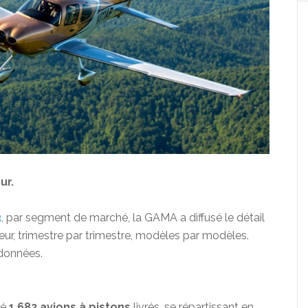
ur.
3
, par segment de marché, la GAMA a diffusé le détail
eur, trimestre par trimestre, modèles par modèles.
 données.
sé
1.682 avions à pistons
livrés, se répartissant en