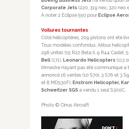
Boeing Business Jets
n’a vendu qu’un s
Corporate Jets
(220, 319 neo, 320 neo 
A noter 2 Eclipse 550 pour
Eclipse Aer
Voilures tournantes
Côté hélicoptères, 209 pistons ont été liv
Tous modèles confondus, Airbus helicopte
296 unités (15 R22 Beta II, 9 R44 Cadet, 
Bell
(171),
Leonardo Helicopters
(113 s
trimestre n’ayant pas été communiqué à
annoncé 16 ventes (10 S70i, 3 S76 et 3 S9
et 8 MD530F).
Enstrom Helicopter, K
Schweitzer SGS
a vendu 1 seul S300C. 
Photo © Cirrus Aircraft