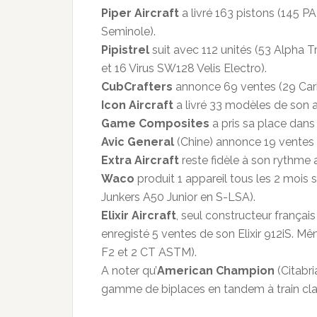
Piper Aircraft
a livré 163 pistons (145 P
Seminole).
Pipistrel
suit avec 112 unités (53 Alpha
et 16 Virus SW128 Velis Electro).
CubCrafters
annonce 69 ventes (29 Car
Icon Aircraft
a livré 33 modèles de son 
Game Composites
a pris sa place dans
Avic General
(Chine) annonce 19 ventes 
Extra Aircraft
reste fidèle à son rythme 
Waco
produit 1 appareil tous les 2 mois 
Junkers A50 Junior en S-LSA).
Elixir Aircraft
, seul constructeur franç
enregisté 5 ventes de son Elixir 912iS. M
F2 et 2 CT ASTM).
A noter qu’
American Champion
(Citabri
gamme de biplaces en tandem à train cl