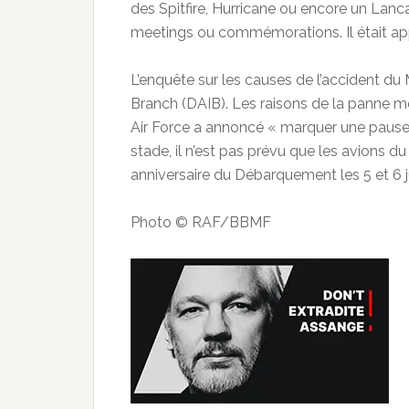
des Spitfire, Hurricane ou encore un Lanca
meetings ou commémorations. Il était app
L’enquête sur les causes de l’accident du
Branch (DAIB). Les raisons de la panne mo
Air Force a annoncé « marquer une pause 
stade, il n’est pas prévu que les avion
anniversaire du Débarquement les 5 et 6 
Photo © RAF/BBMF