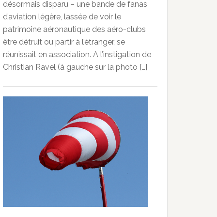
désormais disparu – une bande de fanas
d’aviation légère, lassée de voir le
patrimoine aéronautique des aéro-clubs
être détruit ou partir à l’étranger, se
réunissait en association. A l’instigation de
Christian Ravel (à gauche sur la photo […]