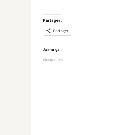
Partager :
Partager
J’aime ça :
chargement…