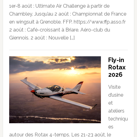
1er-8 août : Ultimate Air Challenge à partir de
Chambley. Jusqu’au 2 août : Championnat de France
en wingsuit à Grenoble. FFP. https://www.ffp.asso.fr
2 août : Café-croissant à Briare. Aéro-club du
Giennois. 2 août : Nouvelle […]
Fly-in
Rotax
2026
Visite
d’usine
et
ateliers
techniqu
es
autour des Rotax 4-temps. Les 21-23 août, le