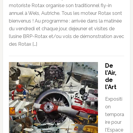
motoriste Rotax organise son traditionnel fly-in
annuel à Wels, Autriche. Tous les moteur Rotax sont
bienvenus ! Au programme : arrivée dans la matinée
du vendredi et chaque jour, dejeuner et visites de
l’usine BRP-Rotax et/ou vols de démonstration avec
des Rotax […]
De
l’Air,
de
l’Art
Expositi
on
tempora
ire pour
l’Espace