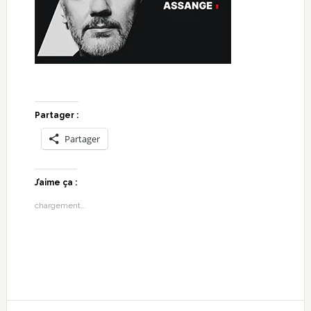
Partager :
Partager
J’aime ça :
chargement…