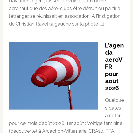
d’aviation légère, lassée de voir le patrimoine
aéronautique des aéro-clubs être détruit ou partir à
l’étranger, se réunissait en association. A l’instigation
de Christian Ravel (à gauche sur la photo […]
L’agen
da
aeroV
FR
pour
août
2026
Quelque
s dates
à noter
pour ce mois d’août 2026. 1er août : Voltige féminine
(découverte) à Arcachon-Villemarie. CRA10. FFA.