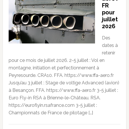
FR
pour
juillet
2026
Des
dates à
retenir
pour ce mois de juillet 2026. 2-5 juillet : Vol en
montagne, initiation et perfectionnement à
Peyresourde. CRA10. FFA. https://www.ffa-aero.fr
Jusqu’au 3 juillet : Stage de voltige Advanced (avion)
à Besançon. FFA. https://www.ffa-aero.fr 3-5 juillet :
Euro Fly-in RSA à Brienne-le-Château. RSA.
https://euroflyin.rsafrance.com 3-5 juillet :
Championnats de France de pilotage […]