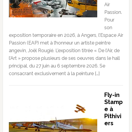
Air
Passion.
Pour
son
exposition temporaire en 2026, à Angers, l’Espace Air
Passion (EAP) met à l’honneur un artiste peintre
angevin, Joël Rougié. L’exposition titrée « De l’Air, de
l’Art » propose plusieurs de ses oeuvres dans le hall
principal, du 27 juin au 6 septembre 2026. Se
consacrant exclusivement à la peinture […]
Fly-in
Stamp
e à
Pithivi
ers