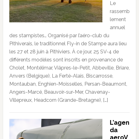
Le
rassemb
lement
annuel
des stampistes… Organisé par l’aéro-club du
Pithiverais, le traditionnel Fly-in de Stampe aura lieu
les 27 et 28 juin à Pithiviers. À ce jour, 25 SV-4 de
différents modèles sont inscrits en provenance de
Cholet, Montélimar, Viâpres-le-Petit, Abbeville, Briare,
Anvers (Belgique), La Ferté-Alais, Biscarrosse,
Montauban, Enghien-Moisselles, Persan-Beaumont,
Angers-Marcé, Beauvoir-sur-Mer, Chavenay-
Villepreux, Headcorn (Grande-Bretagne), […]
L’agen
da
aeroV