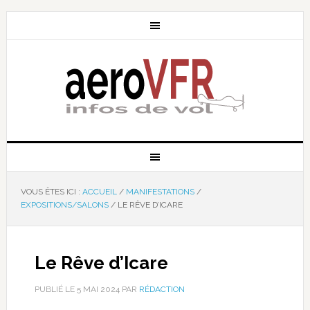
VOUS ÊTES ICI :
ACCUEIL
/
MANIFESTATIONS
/
EXPOSITIONS/SALONS
/
LE RÊVE D’ICARE
Le Rêve d’Icare
PUBLIÉ LE
5 MAI 2024
PAR
RÉDACTION