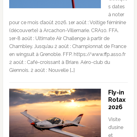
s dates
à noter
pour ce mois d’août 2026. 1er août : Voltige féminine
(découverte) à Arcachon-Villemarie. CRA10. FFA.
1er-8 août : Ultimate Air Challenge à partir de
Chambley. Jusqu’au 2 août : Championnat de France
en wingsuit à Grenoble. FFP. https://www.ffp.asso.fr
2 août : Café-croissant à Briare. Aéro-club du
Giennois. 2 août : Nouvelle […]
Fly-in
Rotax
2026
Visite
d’usine
et