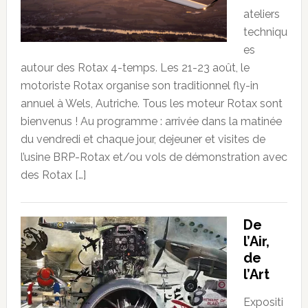
ateliers
techniqu
es
autour des Rotax 4-temps. Les 21-23 août, le
motoriste Rotax organise son traditionnel fly-in
annuel à Wels, Autriche. Tous les moteur Rotax sont
bienvenus ! Au programme : arrivée dans la matinée
du vendredi et chaque jour, dejeuner et visites de
l’usine BRP-Rotax et/ou vols de démonstration avec
des Rotax […]
De
l’Air,
de
l’Art
Expositi