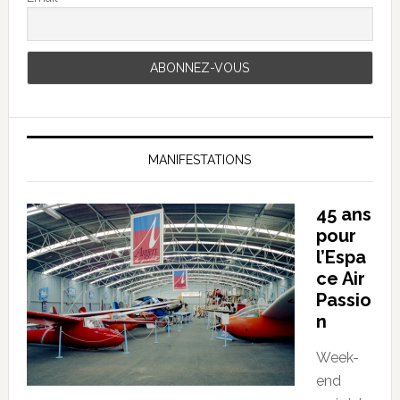
MANIFESTATIONS
45 ans
pour
l’Espa
ce Air
Passio
n
Week-
end