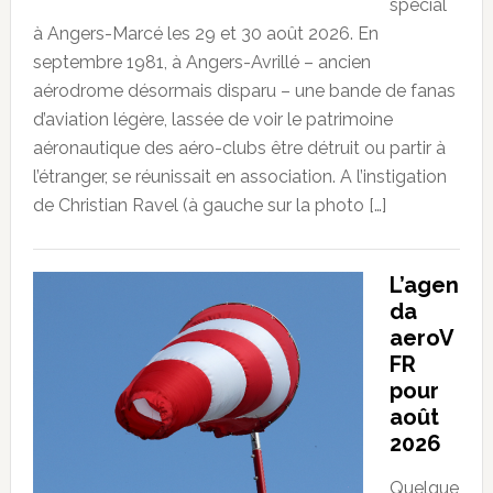
spécial
à Angers-Marcé les 29 et 30 août 2026. En
septembre 1981, à Angers-Avrillé – ancien
aérodrome désormais disparu – une bande de fanas
d’aviation légère, lassée de voir le patrimoine
aéronautique des aéro-clubs être détruit ou partir à
l’étranger, se réunissait en association. A l’instigation
de Christian Ravel (à gauche sur la photo […]
L’agen
da
aeroV
FR
pour
août
2026
Quelque