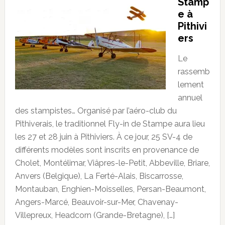
Stamp
e à
Pithivi
ers
Le
rassemb
lement
annuel
des stampistes… Organisé par l’aéro-club du
Pithiverais, le traditionnel Fly-in de Stampe aura lieu
les 27 et 28 juin à Pithiviers. À ce jour, 25 SV-4 de
différents modèles sont inscrits en provenance de
Cholet, Montélimar, Viâpres-le-Petit, Abbeville, Briare,
Anvers (Belgique), La Ferté-Alais, Biscarrosse,
Montauban, Enghien-Moisselles, Persan-Beaumont,
Angers-Marcé, Beauvoir-sur-Mer, Chavenay-
Villepreux, Headcorn (Grande-Bretagne), […]