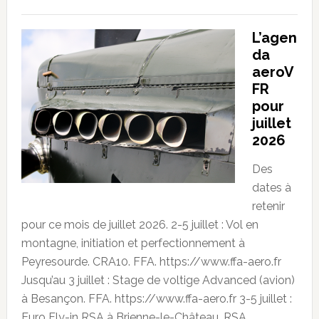
L’agen
da
aeroV
FR
pour
juillet
2026
Des
dates à
retenir
pour ce mois de juillet 2026. 2-5 juillet : Vol en
montagne, initiation et perfectionnement à
Peyresourde. CRA10. FFA. https://www.ffa-aero.fr
Jusqu’au 3 juillet : Stage de voltige Advanced (avion)
à Besançon. FFA. https://www.ffa-aero.fr 3-5 juillet :
Euro Fly-in RSA à Brienne-le-Château. RSA.