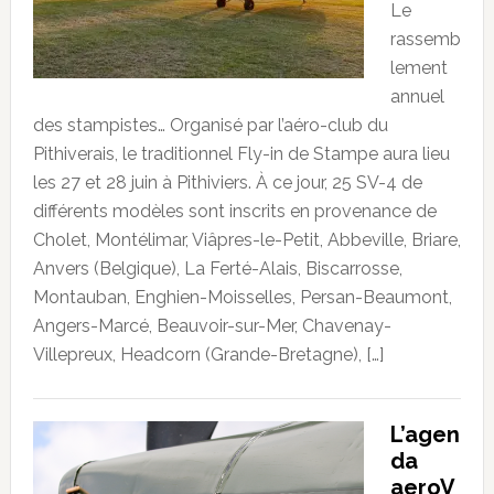
Le
rassemb
lement
annuel
des stampistes… Organisé par l’aéro-club du
Pithiverais, le traditionnel Fly-in de Stampe aura lieu
les 27 et 28 juin à Pithiviers. À ce jour, 25 SV-4 de
différents modèles sont inscrits en provenance de
Cholet, Montélimar, Viâpres-le-Petit, Abbeville, Briare,
Anvers (Belgique), La Ferté-Alais, Biscarrosse,
Montauban, Enghien-Moisselles, Persan-Beaumont,
Angers-Marcé, Beauvoir-sur-Mer, Chavenay-
Villepreux, Headcorn (Grande-Bretagne), […]
L’agen
da
aeroV