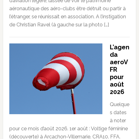
d’aviation légère, lassée de voir le patrimoine
aéronautique des aéro-clubs être détruit ou partir à
l’étranger, se réunissait en association. A l’instigation
de Christian Ravel (à gauche sur la photo […]
L’agen
da
aeroV
FR
pour
août
2026
Quelque
s dates
à noter
pour ce mois d’août 2026. 1er août : Voltige féminine
(découverte) à Arcachon-Villemarie. CRA10. FFA.