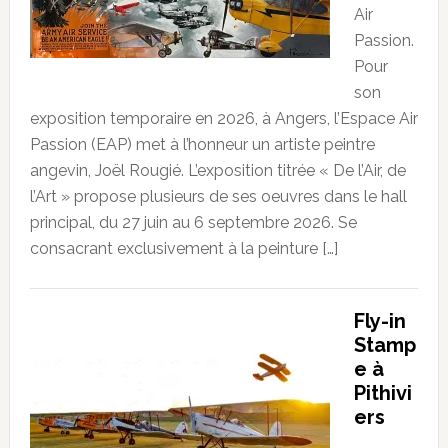
Air
Passion.
Pour
son
exposition temporaire en 2026, à Angers, l’Espace Air
Passion (EAP) met à l’honneur un artiste peintre
angevin, Joël Rougié. L’exposition titrée « De l’Air, de
l’Art » propose plusieurs de ses oeuvres dans le hall
principal, du 27 juin au 6 septembre 2026. Se
consacrant exclusivement à la peinture […]
Fly-in
Stamp
e à
Pithivi
ers