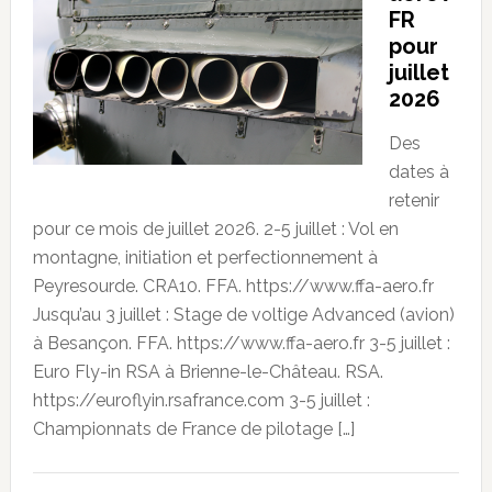
FR
pour
juillet
2026
Des
dates à
retenir
pour ce mois de juillet 2026. 2-5 juillet : Vol en
montagne, initiation et perfectionnement à
Peyresourde. CRA10. FFA. https://www.ffa-aero.fr
Jusqu’au 3 juillet : Stage de voltige Advanced (avion)
à Besançon. FFA. https://www.ffa-aero.fr 3-5 juillet :
Euro Fly-in RSA à Brienne-le-Château. RSA.
https://euroflyin.rsafrance.com 3-5 juillet :
Championnats de France de pilotage […]