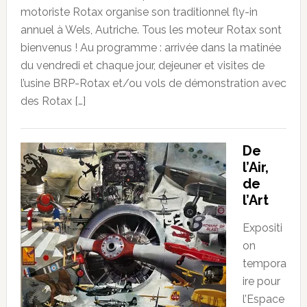
motoriste Rotax organise son traditionnel fly-in
annuel à Wels, Autriche. Tous les moteur Rotax sont
bienvenus ! Au programme : arrivée dans la matinée
du vendredi et chaque jour, dejeuner et visites de
l’usine BRP-Rotax et/ou vols de démonstration avec
des Rotax […]
De
l’Air,
de
l’Art
Expositi
on
tempora
ire pour
l’Espace