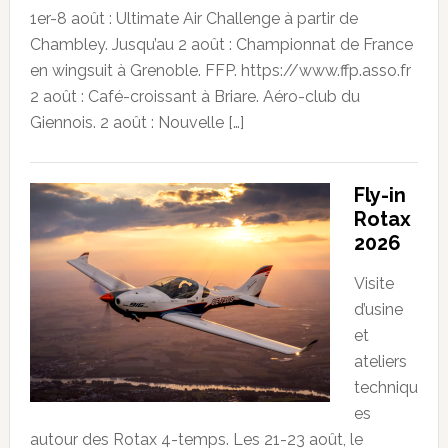
1er-8 août : Ultimate Air Challenge à partir de
Chambley. Jusqu’au 2 août : Championnat de France
en wingsuit à Grenoble. FFP. https://www.ffp.asso.fr
2 août : Café-croissant à Briare. Aéro-club du
Giennois. 2 août : Nouvelle […]
Fly-in
Rotax
2026
Visite
d’usine
et
ateliers
techniqu
es
autour des Rotax 4-temps. Les 21-23 août, le