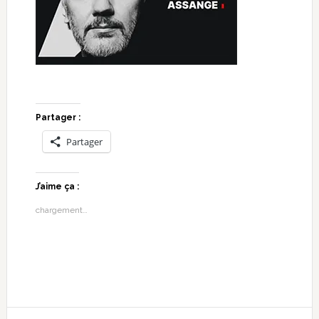
Partager :
Partager
J’aime ça :
chargement…