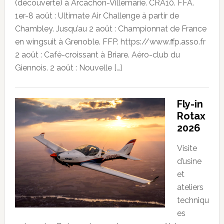
(découverte) à Arcachon-Villemarie. CRA10. FFA.
1er-8 août : Ultimate Air Challenge à partir de
Chambley. Jusqu’au 2 août : Championnat de France
en wingsuit à Grenoble. FFP. https://www.ffp.asso.fr
2 août : Café-croissant à Briare. Aéro-club du
Giennois. 2 août : Nouvelle […]
Fly-in
Rotax
2026
Visite
d’usine
et
ateliers
techniqu
es