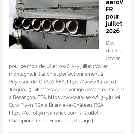
aeroV
FR
pour
juillet
2026
Des
dates à
retenir
pour ce mois de juillet 2026. 2-5 juillet : Vol en
montagne, initiation et perfectionnement à
Peyresourde. CRA10. FFA. https://www.ffa-aero.fr
Jusqu’au 3 juillet : Stage de voltige Advanced (avion)
à Besançon. FFA. https://www.ffa-aero.fr 3-5 juillet :
Euro Fly-in RSA à Brienne-le-Château. RSA.
https://euroflyin.rsafrance.com 3-5 juillet :
Championnats de France de pilotage […]