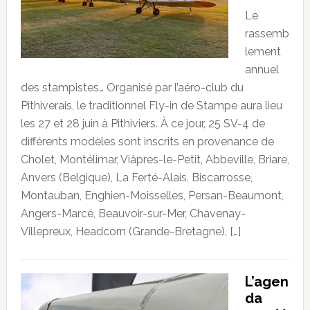
Le
rassemb
lement
annuel
des stampistes… Organisé par l’aéro-club du
Pithiverais, le traditionnel Fly-in de Stampe aura lieu
les 27 et 28 juin à Pithiviers. À ce jour, 25 SV-4 de
différents modèles sont inscrits en provenance de
Cholet, Montélimar, Viâpres-le-Petit, Abbeville, Briare,
Anvers (Belgique), La Ferté-Alais, Biscarrosse,
Montauban, Enghien-Moisselles, Persan-Beaumont,
Angers-Marcé, Beauvoir-sur-Mer, Chavenay-
Villepreux, Headcorn (Grande-Bretagne), […]
L’agen
da