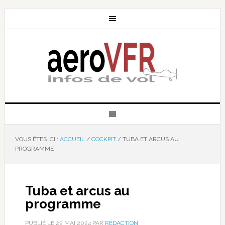
VOUS ÊTES ICI :
ACCUEIL
/
COCKPIT
/
TUBA ET ARCUS AU
PROGRAMME
Tuba et arcus au
programme
PUBLIÉ LE
22 MAI 2024
PAR
RÉDACTION