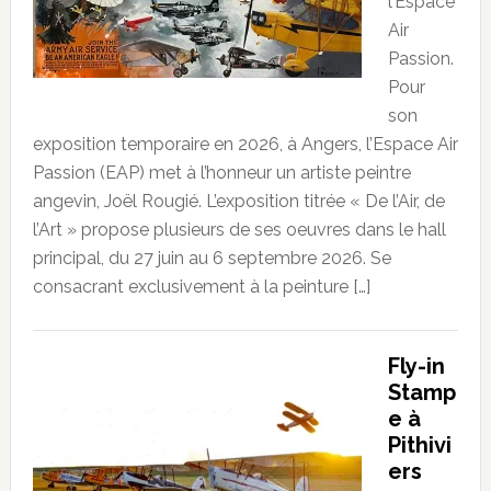
l’Espace
Air
Passion.
Pour
son
exposition temporaire en 2026, à Angers, l’Espace Air
Passion (EAP) met à l’honneur un artiste peintre
angevin, Joël Rougié. L’exposition titrée « De l’Air, de
l’Art » propose plusieurs de ses oeuvres dans le hall
principal, du 27 juin au 6 septembre 2026. Se
consacrant exclusivement à la peinture […]
Fly-in
Stamp
e à
Pithivi
ers