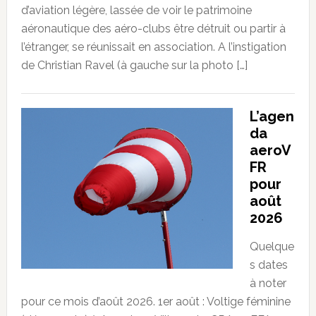
d’aviation légère, lassée de voir le patrimoine
aéronautique des aéro-clubs être détruit ou partir à
l’étranger, se réunissait en association. A l’instigation
de Christian Ravel (à gauche sur la photo […]
L’agen
da
aeroV
FR
pour
août
2026
Quelque
s dates
à noter
pour ce mois d’août 2026. 1er août : Voltige féminine