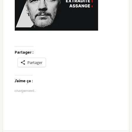
Partager :
Partager
J’aime ça :
chargement…