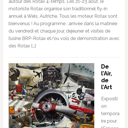
autour des Rotax 4-temps. Les 21-23 août, le
motoriste Rotax organise son traditionnel fly-in
annuel à Wels, Autriche. Tous les moteur Rotax sont
bienvenus ! Au programme : arrivée dans la matinée
du vendredi et chaque jour, dejeuner et visites de
l’usine BRP-Rotax et/ou vols de démonstration avec
des Rotax […]
De
l’Air,
de
l’Art
Expositi
on
tempora
ire pour