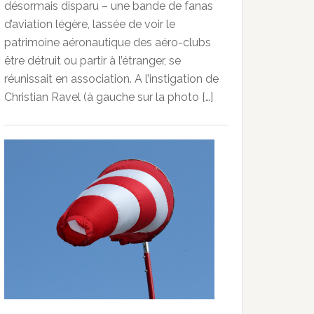
désormais disparu – une bande de fanas
d’aviation légère, lassée de voir le
patrimoine aéronautique des aéro-clubs
être détruit ou partir à l’étranger, se
réunissait en association. A l’instigation de
Christian Ravel (à gauche sur la photo […]