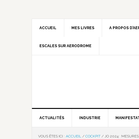
ACCUEIL
MES LIVRES
A PROPOS D’A
ESCALES SUR AERODROME
ACTUALITÉS
INDUSTRIE
MANIFESTA
VOUS ÊTES ICI :
ACCUEIL
/
COCKPIT
/
JO 2024 : MESURES 