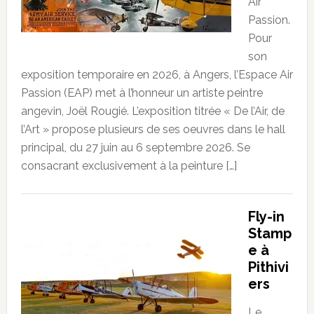
Air
Passion.
Pour
son
exposition temporaire en 2026, à Angers, l’Espace Air
Passion (EAP) met à l’honneur un artiste peintre
angevin, Joël Rougié. L’exposition titrée « De l’Air, de
l’Art » propose plusieurs de ses oeuvres dans le hall
principal, du 27 juin au 6 septembre 2026. Se
consacrant exclusivement à la peinture […]
Fly-in
Stamp
e à
Pithivi
ers
Le