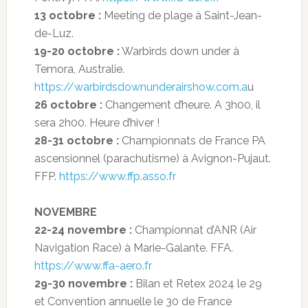
13 octobre :
Meeting de plage à Saint-Jean-
de-Luz.
19-20 octobre :
Warbirds down under à
Temora, Australie.
https://warbirdsdownunderairshow.com.a
u
26 octobre :
Changement d’heure. A 3h00, il
sera 2h00. Heure d’hiver !
28-31 octobre :
Championnats de France PA
ascensionnel (parachutisme) à Avignon-Pujaut.
FFP.
https://www.ffp.asso.fr
NOVEMBRE
22-24 novembre :
Championnat d’ANR (Air
Navigation Race) à Marie-Galante. FFA.
https://www.ffa-aero.fr
29-30 novembre :
Bilan et Retex 2024 le 29
et Convention annuelle le 30 de France