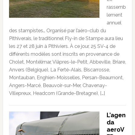
rassemb
lement
annuel
des stampistes… Organisé par l’aéro-club du
Pithiverais, le traditionnel Fly-in de Stampe aura lieu
les 27 et 28 juin à Pithiviers. À ce jour, 25 SV-4 de
différents modèles sont inscrits en provenance de
Cholet, Montélimar, Viâpres-le-Petit, Abbeville, Briare,
Anvers (Belgique), La Ferté-Alais, Biscarrosse,
Montauban, Enghien-Moisselles, Persan-Beaumont,
Angers-Marcé, Beauvoir-sur-Mer, Chavenay-
Villepreux, Headcorn (Grande-Bretagne), […]
L’agen
da
aeroV