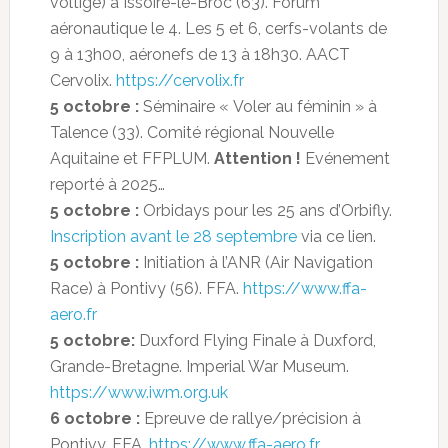
voltige) à Issoire-le-Broc (63). Forum
aéronautique le 4. Les 5 et 6, cerfs-volants de
9 à 13h00, aéronefs de 13 à 18h30. AACT
Cervolix.
https://cervolix.fr
5 octobre :
Séminaire « Voler au féminin » à
Talence (33). Comité régional Nouvelle
Aquitaine et FFPLUM.
Attention !
Evénement
reporté à 2025…
5 octobre :
Orbidays pour les 25 ans d’Orbifly.
Inscription avant le 28 septembre
via ce lien.
5 octobre :
Initiation à l’ANR (Air Navigation
Race) à Pontivy (56). FFA.
https://www.ffa-
aero.fr
5 octobre:
Duxford Flying Finale à Duxford,
Grande-Bretagne. Imperial War Museum.
https://www.iwm.org.uk
6 octobre :
Epreuve de rallye/précision à
Pontivy. FFA.
https://www.ffa-aero.fr