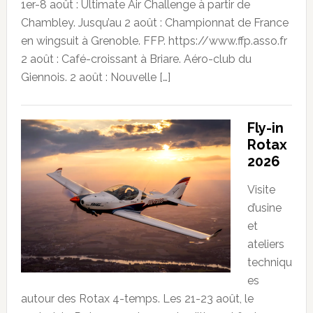
1er-8 août : Ultimate Air Challenge à partir de
Chambley. Jusqu’au 2 août : Championnat de France
en wingsuit à Grenoble. FFP. https://www.ffp.asso.fr
2 août : Café-croissant à Briare. Aéro-club du
Giennois. 2 août : Nouvelle […]
Fly-in
Rotax
2026
Visite
d’usine
et
ateliers
techniqu
es
autour des Rotax 4-temps. Les 21-23 août, le