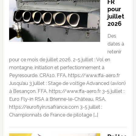
FR
pour
juillet
2026
Des
dates à
retenir
pour ce mois de juillet 2026. 2-5 juillet : Vol en
montagne, initiation et perfectionnement à
Peyresourde. CRA10. FFA. https://www.ffa-aero.fr
Jusqu’au 3 juillet : Stage de voltige Advanced (avion)
à Besançon. FFA. https://www.ffa-aero.fr 3-5 juillet :
Euro Fly-in RSA à Brienne-le-Château. RSA.
https://euroflyin.rsafrance.com 3-5 juillet :
Championnats de France de pilotage […]