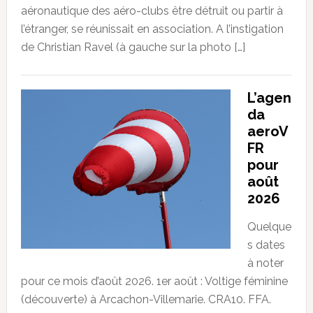
aéronautique des aéro-clubs être détruit ou partir à
l’étranger, se réunissait en association. A l’instigation
de Christian Ravel (à gauche sur la photo […]
L’agen
da
aeroV
FR
pour
août
2026
Quelque
s dates
à noter
pour ce mois d’août 2026. 1er août : Voltige féminine
(découverte) à Arcachon-Villemarie. CRA10. FFA.