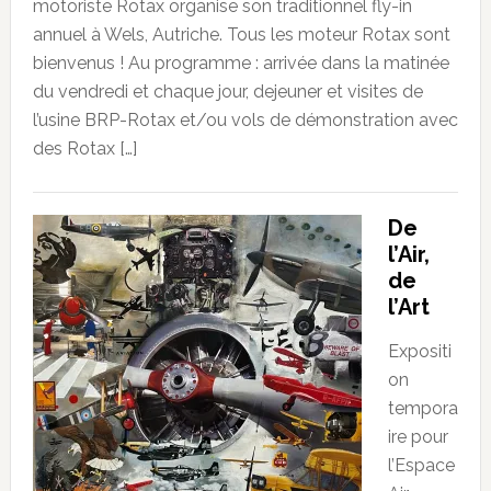
motoriste Rotax organise son traditionnel fly-in
annuel à Wels, Autriche. Tous les moteur Rotax sont
bienvenus ! Au programme : arrivée dans la matinée
du vendredi et chaque jour, dejeuner et visites de
l’usine BRP-Rotax et/ou vols de démonstration avec
des Rotax […]
De
l’Air,
de
l’Art
Expositi
on
tempora
ire pour
l’Espace