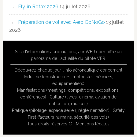
Fly-in Rotax 2026
14 juillet 2026
Préparation de vol avec Aero GoNoGo
13 juillet
2026
Site
d'information aéronautique
,
aeroVFR.com
offre un
panorama de l'actualité du pilote VFR.
Découvrez chaque jour l'
info aéronautique
concernant
Industrie (constructeurs, motoristes, héliciers,
équipementiers)
Manifestations (meetings, compétitions, expositions,
conférences)
|
Culture (livres, cinéma, aviation de
collection, musées)
Pratique (pilotage, espace aérien, réglementation)
|
Safety
First (facteurs humains, sécurité des vols)
Tous droits réservés ® |
Mentions légales