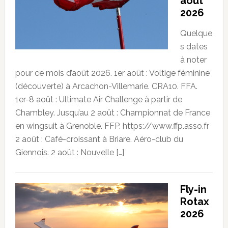
août
2026
Quelque
s dates
à noter
pour ce mois d’août 2026. 1er août : Voltige féminine
(découverte) à Arcachon-Villemarie. CRA10. FFA.
1er-8 août : Ultimate Air Challenge à partir de
Chambley. Jusqu’au 2 août : Championnat de France
en wingsuit à Grenoble. FFP. https://www.ffp.asso.fr
2 août : Café-croissant à Briare. Aéro-club du
Giennois. 2 août : Nouvelle […]
Fly-in
Rotax
2026