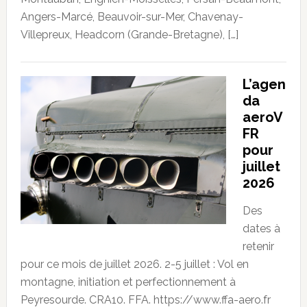
Angers-Marcé, Beauvoir-sur-Mer, Chavenay-
Villepreux, Headcorn (Grande-Bretagne), […]
L’agen
da
aeroV
FR
pour
juillet
2026
Des
dates à
retenir
pour ce mois de juillet 2026. 2-5 juillet : Vol en
montagne, initiation et perfectionnement à
Peyresourde. CRA10. FFA. https://www.ffa-aero.fr