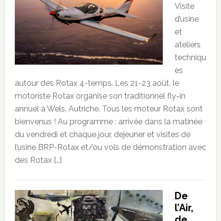
Visite
d’usine
et
ateliers
techniqu
es
autour des Rotax 4-temps. Les 21-23 août, le
motoriste Rotax organise son traditionnel fly-in
annuel à Wels, Autriche. Tous les moteur Rotax sont
bienvenus ! Au programme : arrivée dans la matinée
du vendredi et chaque jour, dejeuner et visites de
l’usine BRP-Rotax et/ou vols de démonstration avec
des Rotax […]
De
l’Air,
de