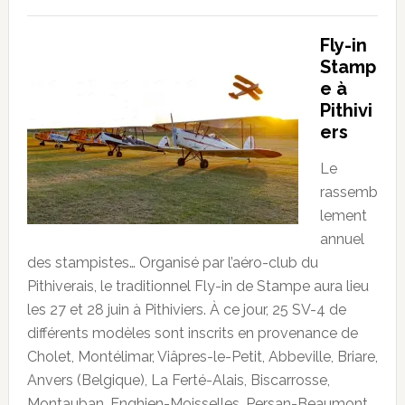
Fly-in
Stamp
e à
Pithivi
ers
Le
rassemb
lement
annuel
des stampistes… Organisé par l’aéro-club du
Pithiverais, le traditionnel Fly-in de Stampe aura lieu
les 27 et 28 juin à Pithiviers. À ce jour, 25 SV-4 de
différents modèles sont inscrits en provenance de
Cholet, Montélimar, Viâpres-le-Petit, Abbeville, Briare,
Anvers (Belgique), La Ferté-Alais, Biscarrosse,
Montauban, Enghien-Moisselles, Persan-Beaumont,