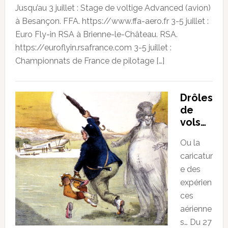
Jusqu’au 3 juillet : Stage de voltige Advanced (avion)
à Besançon. FFA. https://www.ffa-aero.fr 3-5 juillet :
Euro Fly-in RSA à Brienne-le-Château. RSA.
https://euroflyin.rsafrance.com 3-5 juillet :
Championnats de France de pilotage […]
Drôles
de
vols…
Ou la
caricatur
e des
expérien
ces
aérienne
s… Du 27