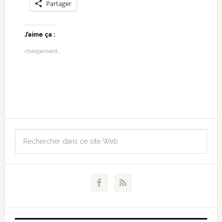
Partager
J’aime ça :
chargement…