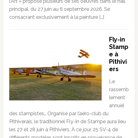
l’Art » propose plusieurs de ses oeuvres dans le hall
principal, du 27 juin au 6 septembre 2026. Se
consacrant exclusivement à la peinture […]
Fly-in
Stamp
e à
Pithivi
ers
Le
rassemb
lement
annuel
des stampistes… Organisé par l’aéro-club du
Pithiverais, le traditionnel Fly-in de Stampe aura lieu
les 27 et 28 juin à Pithiviers. À ce jour, 25 SV-4 de
différents modèles sont inscrits en provenance de