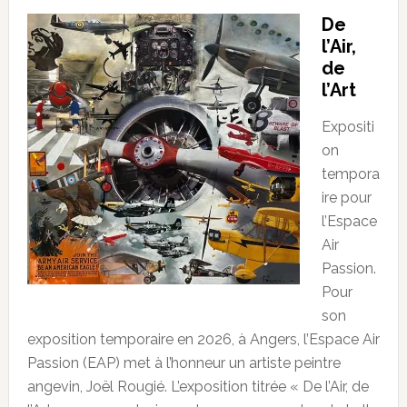
De
l’Air,
de
l’Art
Expositi
on
tempora
ire pour
l’Espace
Air
Passion.
Pour
son
exposition temporaire en 2026, à Angers, l’Espace Air
Passion (EAP) met à l’honneur un artiste peintre
angevin, Joël Rougié. L’exposition titrée « De l’Air, de