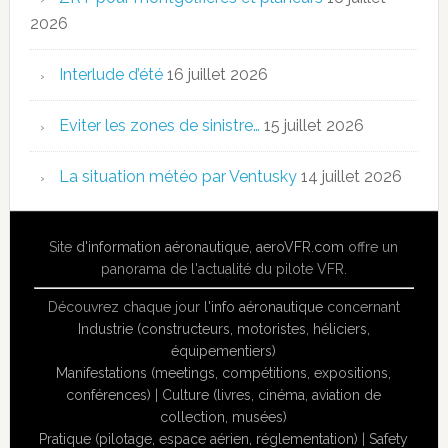
2026
Interlude d’été
16 juillet 2026
Eviter les zones de sinistre…
15 juillet 2026
La situation météo par Ventusky
14 juillet 2026
Site
d'information aéronautique
,
aeroVFR.com
offre un
panorama de l'actualité du pilote VFR.
Découvrez chaque jour l'
info aéronautique
concernant
Industrie (constructeurs, motoristes, héliciers,
équipementiers)
Manifestations (meetings, compétitions, expositions,
conférences)
|
Culture (livres, cinéma, aviation de
collection, musées)
Pratique (pilotage, espace aérien, réglementation)
|
Safety