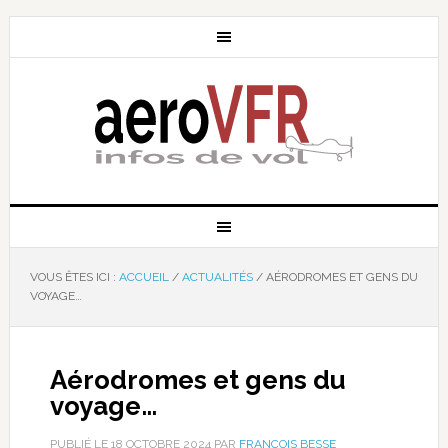
VOUS ÊTES ICI :
ACCUEIL
/
ACTUALITÉS
/
AÉRODROMES ET GENS DU
VOYAGE…
Aérodromes et gens du
voyage…
PUBLIÉ LE
18 OCTOBRE 2024
PAR
FRANÇOIS BESSE