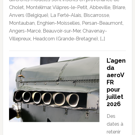
Cholet, Montélimar, Viâpres-le-Petit, Abbeville, Briare,
Anvers (Belgique), La Ferté-Alais, Biscarrosse,
Montauban, Enghien-Moisselles, Persan-Beaumont,
Angers-Marcé, Beauvoir-sur-Mer, Chavenay-
Villepreux, Headcorn (Grande-Bretagne), […]
L’agen
da
aeroV
FR
pour
juillet
2026
Des
dates à
retenir