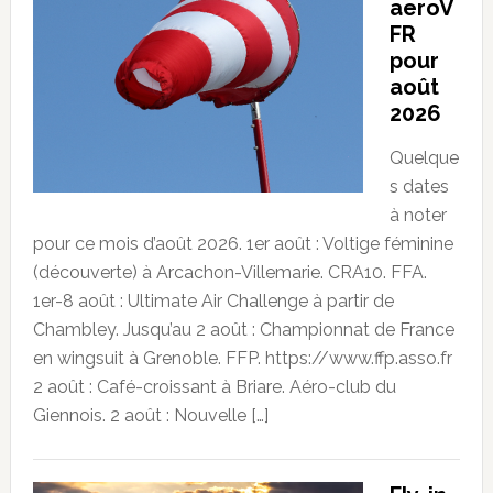
aeroV
FR
pour
août
2026
Quelque
s dates
à noter
pour ce mois d’août 2026. 1er août : Voltige féminine
(découverte) à Arcachon-Villemarie. CRA10. FFA.
1er-8 août : Ultimate Air Challenge à partir de
Chambley. Jusqu’au 2 août : Championnat de France
en wingsuit à Grenoble. FFP. https://www.ffp.asso.fr
2 août : Café-croissant à Briare. Aéro-club du
Giennois. 2 août : Nouvelle […]