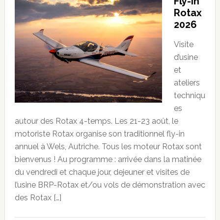
Fly-in
Rotax
2026
Visite
d’usine
et
ateliers
techniqu
es
autour des Rotax 4-temps. Les 21-23 août, le
motoriste Rotax organise son traditionnel fly-in
annuel à Wels, Autriche. Tous les moteur Rotax sont
bienvenus ! Au programme : arrivée dans la matinée
du vendredi et chaque jour, dejeuner et visites de
l’usine BRP-Rotax et/ou vols de démonstration avec
des Rotax […]