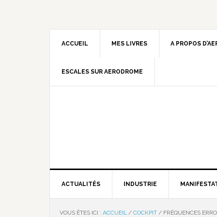
ACCUEIL
MES LIVRES
A PROPOS D’A
ESCALES SUR AERODROME
ACTUALITÉS
INDUSTRIE
MANIFESTA
VOUS ÊTES ICI :
ACCUEIL
/
COCKPIT
/
FRÉQUENCES ERRON