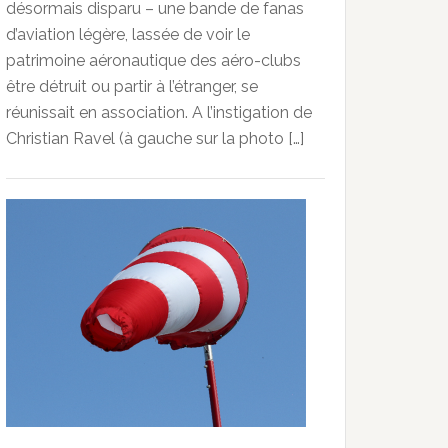
désormais disparu – une bande de fanas
d’aviation légère, lassée de voir le
patrimoine aéronautique des aéro-clubs
être détruit ou partir à l’étranger, se
réunissait en association. A l’instigation de
Christian Ravel (à gauche sur la photo […]