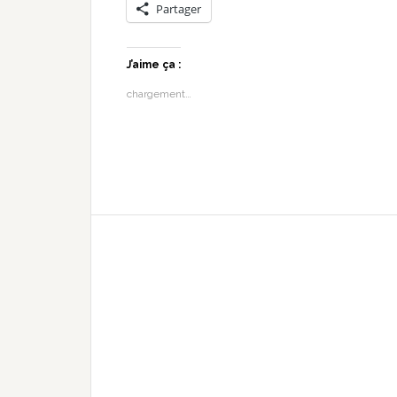
Partager
J’aime ça :
chargement…