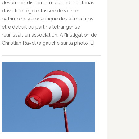
désormais disparu – une bande de fanas
d’aviation légère, lassée de voir le
patrimoine aéronautique des aéro-clubs
être détruit ou partir à l’étranger, se
réunissait en association. A l’instigation de
Christian Ravel (à gauche sur la photo […]