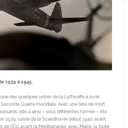
de 1939 à 1945.
ne des quelques unités de la Luftwaffe à avoir
la Seconde Guerre mondiale. Avec une tête de mort
ssards, elle a ainsi – sous différentes formes – été
e en 1939, suivie de la Scandinavie début 1940 avant
ont de l’Est avant la Méditerranée, avec Malte, la Sicile