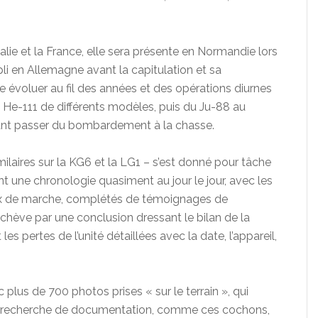
talie et la France, elle sera présente en Normandie lors
li en Allemagne avant la capitulation et sa
te évoluer au fil des années et des opérations diurnes
 He-111 de différents modèles, puis du Ju-88 au
sant passer du bombardement à la chasse.
milaires sur la KG6 et la LG1 – s’est donné pour tâche
ant une chronologie quasiment au jour le jour, avec les
ux de marche, complétés de témoignages de
hève par une conclusion dressant le bilan de la
s pertes de l’unité détaillées avec la date, l’appareil,
plus de 700 photos prises « sur le terrain », qui
 la recherche de documentation, comme ces cochons,