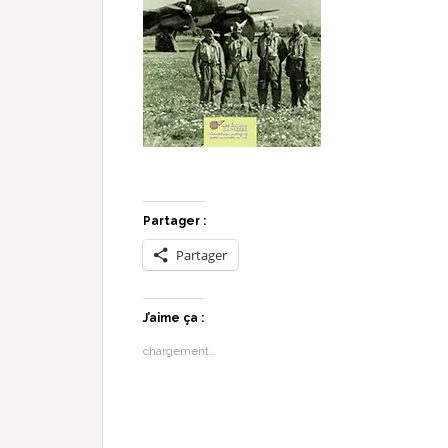
Partager :
Partager
J’aime ça :
chargement…