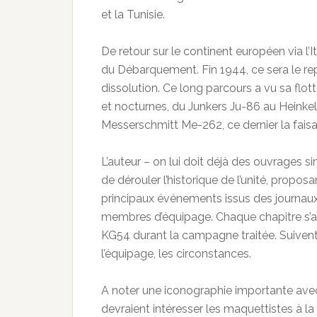
et la Tunisie.
De retour sur le continent européen via l’I
du Débarquement. Fin 1944, ce sera le rep
dissolution. Ce long parcours a vu sa flot
et nocturnes, du Junkers Ju-86 au Heinkel
Messerschmitt Me-262, ce dernier la fai
L’auteur – on lui doit déjà des ouvrages si
de dérouler l’historique de l’unité, propos
principaux événements issus des journa
membres d’équipage. Chaque chapitre s’ac
KG54 durant la campagne traitée. Suivent le
l’équipage, les circonstances.
A noter une iconographie importante avec 
devraient intéresser les maquettistes à