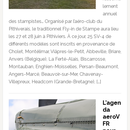
lement
annuel
des stampistes… Organisé par l’aéro-club du
Pithiverais, le traditionnel Fly-in de Stampe aura lieu
les 27 et 28 juin à Pithiviers. À ce jour, 25 SV-4 de
différents modèles sont inscrits en provenance de
Cholet, Montélimar, Viâpres-le-Petit, Abbeville, Briare,
Anvers (Belgique), La Ferté-Alais, Biscarrosse,
Montauban, Enghien-Moisselles, Persan-Beaumont,
Angers-Marcé, Beauvoir-sur-Mer, Chavenay-
Villepreux, Headcorn (Grande-Bretagne), […]
L’agen
da
aeroV
FR