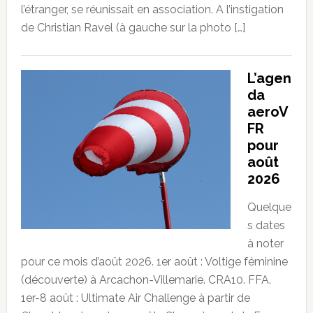
l’étranger, se réunissait en association. A l’instigation
de Christian Ravel (à gauche sur la photo […]
L’agen
da
aeroV
FR
pour
août
2026
Quelque
s dates
à noter
pour ce mois d’août 2026. 1er août : Voltige féminine
(découverte) à Arcachon-Villemarie. CRA10. FFA.
1er-8 août : Ultimate Air Challenge à partir de