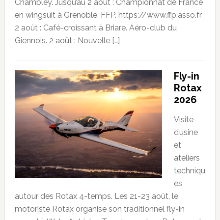
Chambley. Jusqu’au 2 août : Championnat de France
en wingsuit à Grenoble. FFP. https://www.ffp.asso.fr
2 août : Café-croissant à Briare. Aéro-club du
Giennois. 2 août : Nouvelle […]
Fly-in
Rotax
2026
Visite
d’usine
et
ateliers
techniqu
es
autour des Rotax 4-temps. Les 21-23 août, le
motoriste Rotax organise son traditionnel fly-in