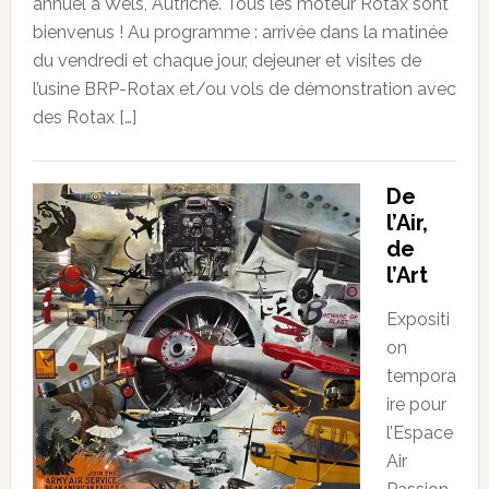
annuel à Wels, Autriche. Tous les moteur Rotax sont
bienvenus ! Au programme : arrivée dans la matinée
du vendredi et chaque jour, dejeuner et visites de
l’usine BRP-Rotax et/ou vols de démonstration avec
des Rotax […]
De
l’Air,
de
l’Art
Expositi
on
tempora
ire pour
l’Espace
Air