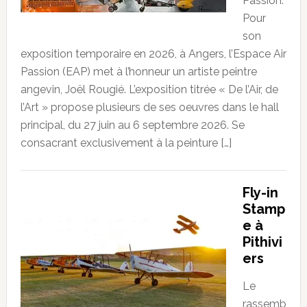
Passion.
Pour
son
exposition temporaire en 2026, à Angers, l’Espace Air
Passion (EAP) met à l’honneur un artiste peintre
angevin, Joël Rougié. L’exposition titrée « De l’Air, de
l’Art » propose plusieurs de ses oeuvres dans le hall
principal, du 27 juin au 6 septembre 2026. Se
consacrant exclusivement à la peinture […]
Fly-in
Stamp
e à
Pithivi
ers
Le
rassemb