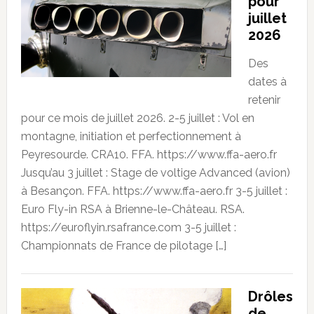
pour
juillet
2026
Des
dates à
retenir
pour ce mois de juillet 2026. 2-5 juillet : Vol en
montagne, initiation et perfectionnement à
Peyresourde. CRA10. FFA. https://www.ffa-aero.fr
Jusqu’au 3 juillet : Stage de voltige Advanced (avion)
à Besançon. FFA. https://www.ffa-aero.fr 3-5 juillet :
Euro Fly-in RSA à Brienne-le-Château. RSA.
https://euroflyin.rsafrance.com 3-5 juillet :
Championnats de France de pilotage […]
Drôles
de