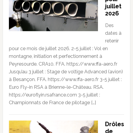
juillet
2026
Des
dates à
retenir
pour ce mois de juillet 2026. 2-5 juillet : Vol en
montagne, initiation et perfectionnement à
Peyresourde. CRA10. FFA. https://www.ffa-aero.fr
Jusqu’au 3 juillet : Stage de voltige Advanced (avion)
à Besançon. FFA. https://www.ffa-aero.fr 3-5 juillet :
Euro Fly-in RSA à Brienne-le-Château. RSA.
https://euroflyin.rsafrance.com 3-5 juillet :
Championnats de France de pilotage […]
Drôles
de