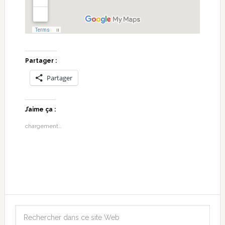
Partager :
Partager
J’aime ça :
chargement…