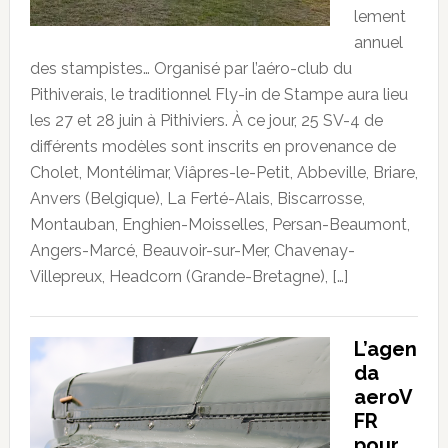
lement
annuel
des stampistes… Organisé par l’aéro-club du
Pithiverais, le traditionnel Fly-in de Stampe aura lieu
les 27 et 28 juin à Pithiviers. À ce jour, 25 SV-4 de
différents modèles sont inscrits en provenance de
Cholet, Montélimar, Viâpres-le-Petit, Abbeville, Briare,
Anvers (Belgique), La Ferté-Alais, Biscarrosse,
Montauban, Enghien-Moisselles, Persan-Beaumont,
Angers-Marcé, Beauvoir-sur-Mer, Chavenay-
Villepreux, Headcorn (Grande-Bretagne), […]
L’agen
da
aeroV
FR
pour