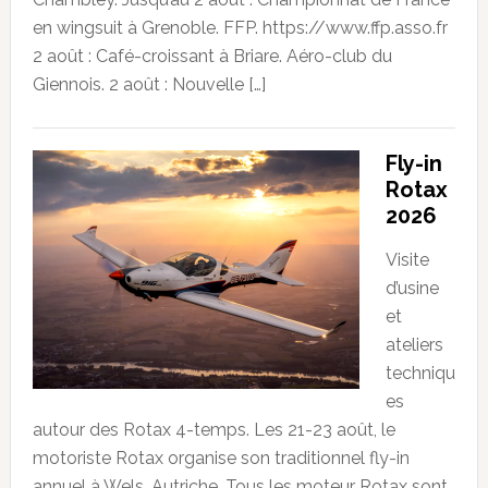
en wingsuit à Grenoble. FFP. https://www.ffp.asso.fr
2 août : Café-croissant à Briare. Aéro-club du
Giennois. 2 août : Nouvelle […]
Fly-in
Rotax
2026
Visite
d’usine
et
ateliers
techniqu
es
autour des Rotax 4-temps. Les 21-23 août, le
motoriste Rotax organise son traditionnel fly-in
annuel à Wels, Autriche. Tous les moteur Rotax sont