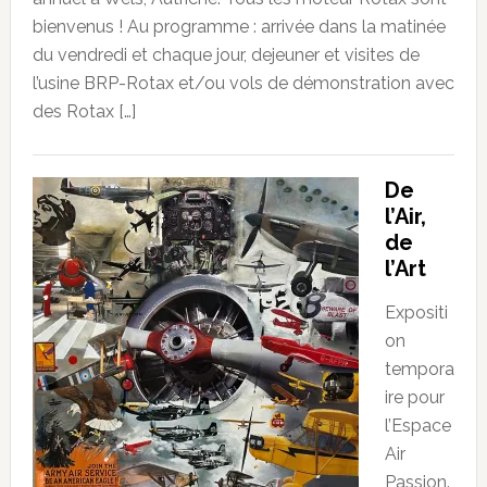
bienvenus ! Au programme : arrivée dans la matinée
du vendredi et chaque jour, dejeuner et visites de
l’usine BRP-Rotax et/ou vols de démonstration avec
des Rotax […]
De
l’Air,
de
l’Art
Expositi
on
tempora
ire pour
l’Espace
Air
Passion.