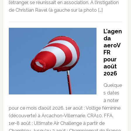
l’étranger, se réunissait en association. A l’instigation
de Christian Ravel (à gauche sur la photo […]
L’agen
da
aeroV
FR
pour
août
2026
Quelque
s dates
à noter
pour ce mois d’août 2026. 1er août : Voltige féminine
(découverte) à Arcachon-Villemarie. CRA10. FFA.
1er-8 août : Ultimate Air Challenge à partir de
Chambley. Jusqu’au 2 août : Championnat de France