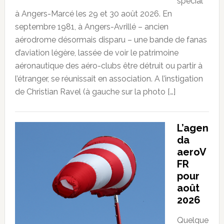
spécial
à Angers-Marcé les 29 et 30 août 2026. En
septembre 1981, à Angers-Avrillé – ancien
aérodrome désormais disparu – une bande de fanas
d’aviation légère, lassée de voir le patrimoine
aéronautique des aéro-clubs être détruit ou partir à
l’étranger, se réunissait en association. A l’instigation
de Christian Ravel (à gauche sur la photo […]
L’agen
da
aeroV
FR
pour
août
2026
Quelque