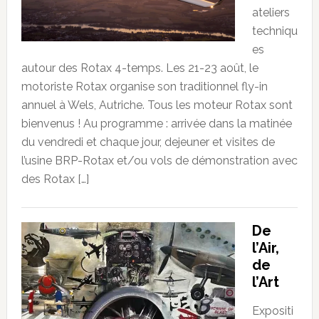
ateliers
techniqu
es
autour des Rotax 4-temps. Les 21-23 août, le
motoriste Rotax organise son traditionnel fly-in
annuel à Wels, Autriche. Tous les moteur Rotax sont
bienvenus ! Au programme : arrivée dans la matinée
du vendredi et chaque jour, dejeuner et visites de
l’usine BRP-Rotax et/ou vols de démonstration avec
des Rotax […]
De
l’Air,
de
l’Art
Expositi