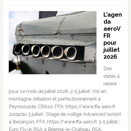
L’agen
da
aeroV
FR
pour
juillet
2026
Des
dates à
retenir
pour ce mois de juillet 2026. 2-5 juillet : Vol en
montagne, initiation et perfectionnement à
Peyresourde. CRA10. FFA. https://www.ffa-aero.fr
Jusqu’au 3 juillet : Stage de voltige Advanced (avion)
à Besançon. FFA. https://www.ffa-aero.fr 3-5 juillet :
Euro Fly-in RSA à Brienne-le-Château. RSA.