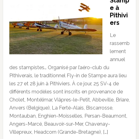
Stamp
e à
Pithivi
ers
Le
rassemb
lement
annuel
des stampistes… Organisé par l’aéro-club du
Pithiverais, le traditionnel Fly-in de Stampe aura lieu
les 27 et 28 juin à Pithiviers. À ce jour, 25 SV-4 de
différents modèles sont inscrits en provenance de
Cholet, Montélimar, Viâpres-le-Petit, Abbeville, Briare,
Anvers (Belgique), La Ferté-Alais, Biscarrosse,
Montauban, Enghien-Moisselles, Persan-Beaumont,
Angers-Marcé, Beauvoir-sur-Mer, Chavenay-
Villepreux, Headcorn (Grande-Bretagne), […]