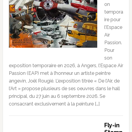
on
tempora
ire pour
l’Espace
Air
Passion.
Pour
son
exposition temporaire en 2026, à Angers, l’Espace Air
Passion (EAP) met à l’honneur un artiste peintre
angevin, Joël Rougié. L’exposition titrée « De l’Air, de
l’Art » propose plusieurs de ses oeuvres dans le hall
principal, du 27 juin au 6 septembre 2026. Se
consacrant exclusivement à la peinture […]
Fly-in