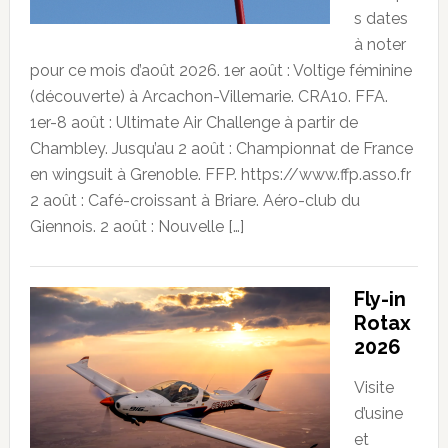
s dates
à noter
pour ce mois d’août 2026. 1er août : Voltige féminine
(découverte) à Arcachon-Villemarie. CRA10. FFA.
1er-8 août : Ultimate Air Challenge à partir de
Chambley. Jusqu’au 2 août : Championnat de France
en wingsuit à Grenoble. FFP. https://www.ffp.asso.fr
2 août : Café-croissant à Briare. Aéro-club du
Giennois. 2 août : Nouvelle […]
Fly-in
Rotax
2026
Visite
d’usine
et