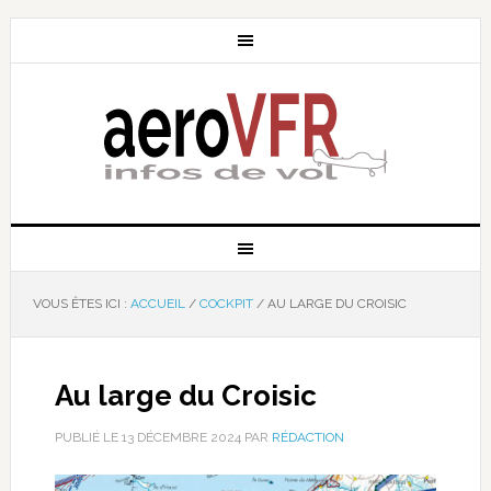
VOUS ÊTES ICI :
ACCUEIL
/
COCKPIT
/
AU LARGE DU CROISIC
Au large du Croisic
PUBLIÉ LE
13 DÉCEMBRE 2024
PAR
RÉDACTION