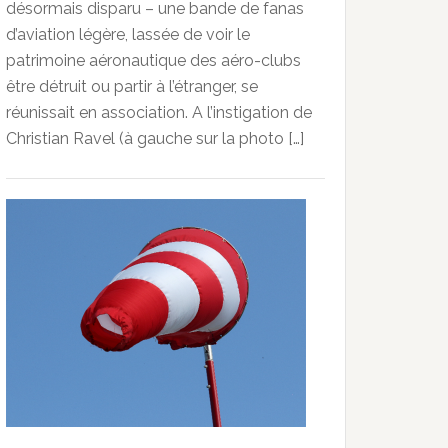
désormais disparu – une bande de fanas
d’aviation légère, lassée de voir le
patrimoine aéronautique des aéro-clubs
être détruit ou partir à l’étranger, se
réunissait en association. A l’instigation de
Christian Ravel (à gauche sur la photo […]