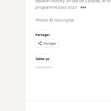
biplace Volocity, un taxi de 5 places, le Vo
programmé pour 2027. ♦♦♦
Photos © Volocopter
Partager :
Partager
J’aime ça :
chargement…