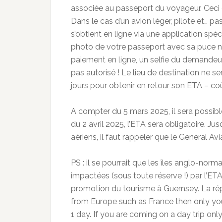
associée au passeport du voyageur. Ceci
Dans le cas d’un avion léger, pilote et… p
s’obtient en ligne via une application sp
photo de votre passeport avec sa puce n
paiement en ligne, un selfie du demandeur 
pas autorisé ! Le lieu de destination ne 
jours pour obtenir en retour son ETA – coû
A compter du 5 mars 2025, il sera possib
du 2 avril 2025, l’ETA sera obligatoire. Ju
aériens, il faut rappeler que le General A
PS : il se pourrait que les îles anglo-nor
impactées (sous toute réserve !) par l’ET
promotion du tourisme à Guernsey. La répo
from Europe such as France then only your
1 day. If you are coming on a day trip onl