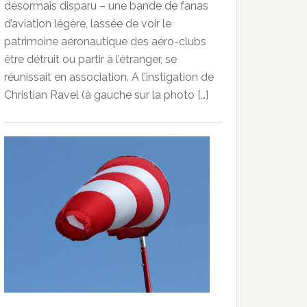
désormais disparu – une bande de fanas
d’aviation légère, lassée de voir le
patrimoine aéronautique des aéro-clubs
être détruit ou partir à l’étranger, se
réunissait en association. A l’instigation de
Christian Ravel (à gauche sur la photo […]