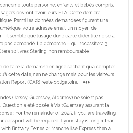
 concerne toute personne, enfants et bébés compris.
assagers devront avoir leurs ETA. Cette dernière
écifique. Parmi les données demandées figurent une
umérique, votre adresse email, un moyen de
– il semble que l’usage d’une carte d’identité ne sera
sera pas demandé. La démarche – qui nécessitera 3
tera 10 livres Sterling, non remboursable.
le de faire la démarche en ligne sachant qu’à compter
squ’à cette date, rien ne change mais pour les visiteurs
viation Report (GAR) reste obligatoire. ♦♦♦
mandes (Jersey, Guernsey, Alderney) ne soient pas
A. Question a été posée à VisitGuernsey assurant la
nse : For the remainder of 2025, if you are travelling
 passport will be required if your stay is longer than
y with Brittany Ferries or Manche Ilse Express then a