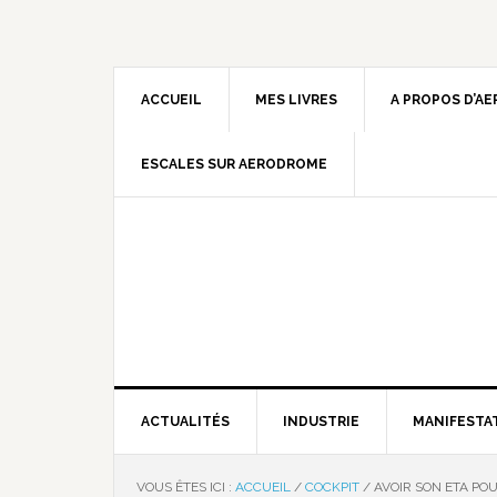
ACCUEIL
MES LIVRES
A PROPOS D’A
ESCALES SUR AERODROME
ACTUALITÉS
INDUSTRIE
MANIFESTA
VOUS ÊTES ICI :
ACCUEIL
/
COCKPIT
/
AVOIR SON ETA PO