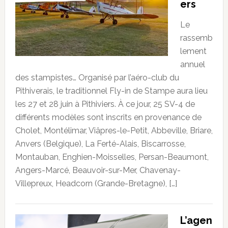
ers
Le
rassemb
lement
annuel
des stampistes… Organisé par l’aéro-club du
Pithiverais, le traditionnel Fly-in de Stampe aura lieu
les 27 et 28 juin à Pithiviers. À ce jour, 25 SV-4 de
différents modèles sont inscrits en provenance de
Cholet, Montélimar, Viâpres-le-Petit, Abbeville, Briare,
Anvers (Belgique), La Ferté-Alais, Biscarrosse,
Montauban, Enghien-Moisselles, Persan-Beaumont,
Angers-Marcé, Beauvoir-sur-Mer, Chavenay-
Villepreux, Headcorn (Grande-Bretagne), […]
L’agen