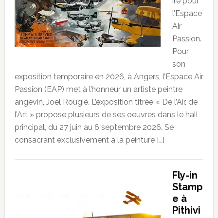
ire pour
l’Espace
Air
Passion.
Pour
son
exposition temporaire en 2026, à Angers, l’Espace Air
Passion (EAP) met à l’honneur un artiste peintre
angevin, Joël Rougié. L’exposition titrée « De l’Air, de
l’Art » propose plusieurs de ses oeuvres dans le hall
principal, du 27 juin au 6 septembre 2026. Se
consacrant exclusivement à la peinture […]
Fly-in
Stamp
e à
Pithivi