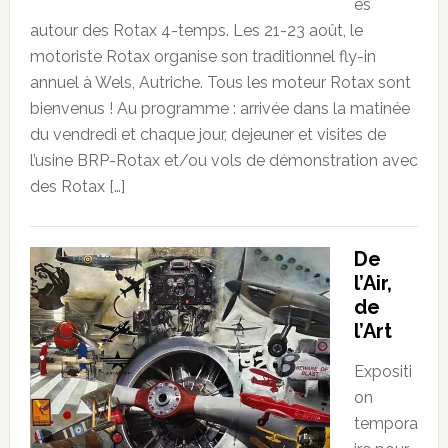
es
autour des Rotax 4-temps. Les 21-23 août, le
motoriste Rotax organise son traditionnel fly-in
annuel à Wels, Autriche. Tous les moteur Rotax sont
bienvenus ! Au programme : arrivée dans la matinée
du vendredi et chaque jour, dejeuner et visites de
l’usine BRP-Rotax et/ou vols de démonstration avec
des Rotax […]
De
l’Air,
de
l’Art
Expositi
on
tempora