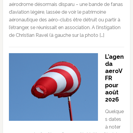
aérodrome désormais disparu – une bande de fanas
d’aviation légère, lassée de voir le patrimoine
aéronautique des aéro-clubs être détruit ou partir à
l’étranger, se réunissait en association. A l’instigation
de Christian Ravel (à gauche sur la photo […]
L’agen
da
aeroV
FR
pour
août
2026
Quelque
s dates
à noter