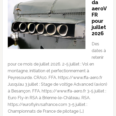
da
aeroV
FR
pour
juillet
2026
Des
dates à
retenir
pour ce mois de juillet 2026. 2-5 juillet : Vol en
montagne, initiation et perfectionnement à
Peyresourde. CRA10. FFA. https://www.ffa-aero.fr
Jusqu’au 3 juillet : Stage de voltige Advanced (avion)
à Besançon. FFA. https://www.ffa-aero.fr 3-5 juillet :
Euro Fly-in RSA à Brienne-le-Château. RSA.
https://euroflyin.rsafrance.com 3-5 juillet :
Championnats de France de pilotage […]