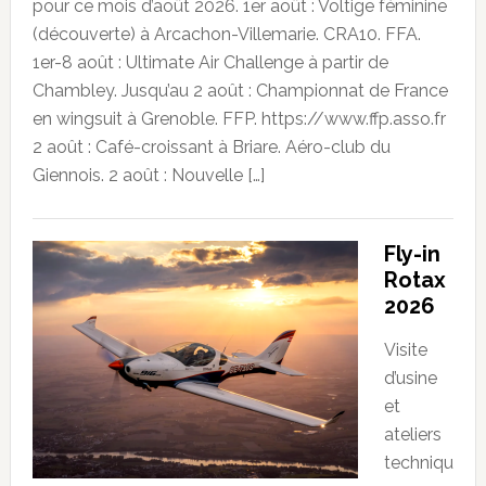
pour ce mois d’août 2026. 1er août : Voltige féminine
(découverte) à Arcachon-Villemarie. CRA10. FFA.
1er-8 août : Ultimate Air Challenge à partir de
Chambley. Jusqu’au 2 août : Championnat de France
en wingsuit à Grenoble. FFP. https://www.ffp.asso.fr
2 août : Café-croissant à Briare. Aéro-club du
Giennois. 2 août : Nouvelle […]
Fly-in
Rotax
2026
Visite
d’usine
et
ateliers
techniqu