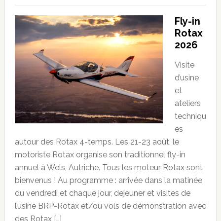
Fly-in
Rotax
2026
Visite
d’usine
et
ateliers
techniqu
es
autour des Rotax 4-temps. Les 21-23 août, le
motoriste Rotax organise son traditionnel fly-in
annuel à Wels, Autriche. Tous les moteur Rotax sont
bienvenus ! Au programme : arrivée dans la matinée
du vendredi et chaque jour, dejeuner et visites de
l’usine BRP-Rotax et/ou vols de démonstration avec
des Rotax […]