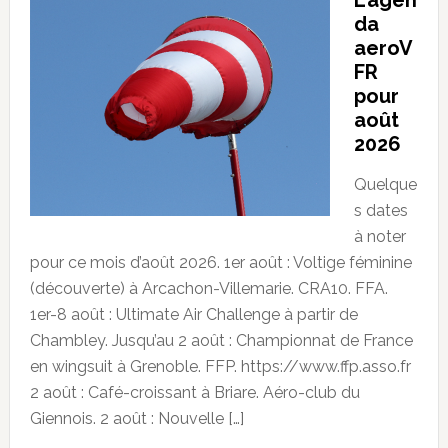
da
aeroV
FR
pour
août
2026
Quelque
s dates
à noter
pour ce mois d’août 2026. 1er août : Voltige féminine
(découverte) à Arcachon-Villemarie. CRA10. FFA.
1er-8 août : Ultimate Air Challenge à partir de
Chambley. Jusqu’au 2 août : Championnat de France
en wingsuit à Grenoble. FFP. https://www.ffp.asso.fr
2 août : Café-croissant à Briare. Aéro-club du
Giennois. 2 août : Nouvelle […]