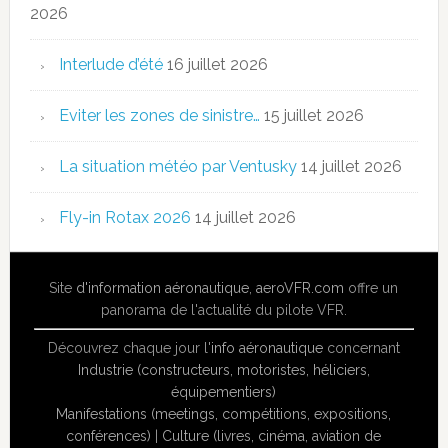
2026
Interlude d’été
16 juillet 2026
Eviter les zones de sinistre…
15 juillet 2026
La situation météo par Ventusky
14 juillet 2026
Fly-in Rotax 2026
14 juillet 2026
Site
d'information aéronautique
,
aeroVFR.com
offre un
panorama de l'actualité du pilote VFR.
Découvrez chaque jour l'
info aéronautique
concernant
Industrie (constructeurs, motoristes, héliciers,
équipementiers)
Manifestations (meetings, compétitions, expositions,
conférences)
|
Culture (livres, cinéma, aviation de