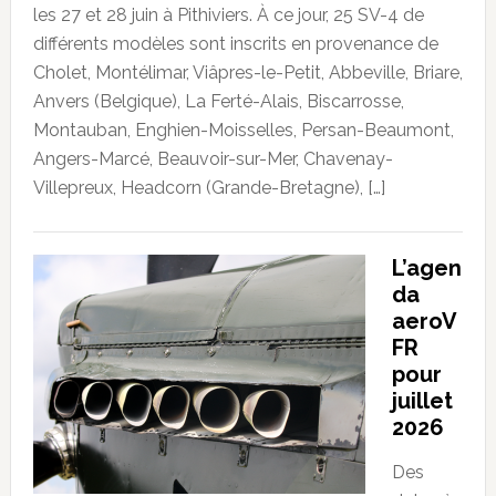
les 27 et 28 juin à Pithiviers. À ce jour, 25 SV-4 de
différents modèles sont inscrits en provenance de
Cholet, Montélimar, Viâpres-le-Petit, Abbeville, Briare,
Anvers (Belgique), La Ferté-Alais, Biscarrosse,
Montauban, Enghien-Moisselles, Persan-Beaumont,
Angers-Marcé, Beauvoir-sur-Mer, Chavenay-
Villepreux, Headcorn (Grande-Bretagne), […]
L’agen
da
aeroV
FR
pour
juillet
2026
Des