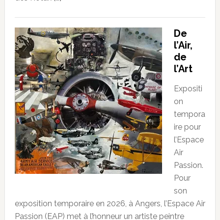
De
l’Air,
de
l’Art
Expositi
on
tempora
ire pour
l’Espace
Air
Passion.
Pour
son
exposition temporaire en 2026, à Angers, l’Espace Air
Passion (EAP) met à l’honneur un artiste peintre