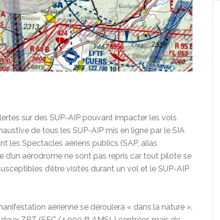
lertes sur des SUP-AIP pouvant impacter les vols
exhaustive de tous les SUP-AIP mis en ligne par le SIA
nt les Spectacles aériens publics (SAP, alias
le d’un aérodrome ne sont pas repris car tout pilote se
usceptibles d’être visités durant un vol et le SUP-AIP
nifestation aérienne se déroulera « dans la nature »,
 de deux ZRT (SFC/4.000 ft AMSL) centrées mais de