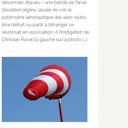
désormais disparu – une bande de fanas
d’aviation légère, lassée de voir le
patrimoine aéronautique des aéro-clubs
être détruit ou partir à l’étranger, se
réunissait en association. A l’instigation de
Christian Ravel (à gauche sur la photo […]