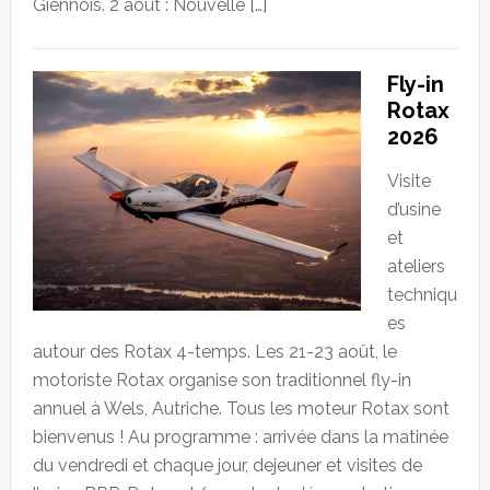
Giennois. 2 août : Nouvelle […]
Fly-in
Rotax
2026
Visite
d’usine
et
ateliers
techniqu
es
autour des Rotax 4-temps. Les 21-23 août, le
motoriste Rotax organise son traditionnel fly-in
annuel à Wels, Autriche. Tous les moteur Rotax sont
bienvenus ! Au programme : arrivée dans la matinée
du vendredi et chaque jour, dejeuner et visites de