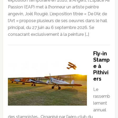
exposition temporaire en 2026, à Angers, l’Espace Air
Passion (EAP) met à l’honneur un artiste peintre
angevin, Joël Rougié. L’exposition titrée « De l’Air, de
l’Art » propose plusieurs de ses oeuvres dans le hall
principal, du 27 juin au 6 septembre 2026. Se
consacrant exclusivement à la peinture […]
Fly-in
Stamp
e à
Pithivi
ers
Le
rassemb
lement
annuel
des stampistes… Organisé par l’aéro-club du