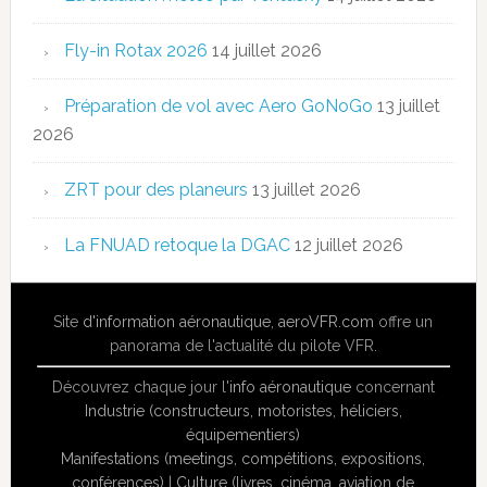
Fly-in Rotax 2026
14 juillet 2026
Préparation de vol avec Aero GoNoGo
13 juillet
2026
ZRT pour des planeurs
13 juillet 2026
La FNUAD retoque la DGAC
12 juillet 2026
Site
d'information aéronautique
,
aeroVFR.com
offre un
panorama de l'actualité du pilote VFR.
Découvrez chaque jour l'
info aéronautique
concernant
Industrie (constructeurs, motoristes, héliciers,
équipementiers)
Manifestations (meetings, compétitions, expositions,
conférences)
|
Culture (livres, cinéma, aviation de