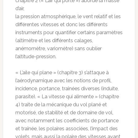
chapitre 2 (« L’air qui porte ») aborde la masse
d’air,
la pression atmosphérique, le vent relatif et les
différentes vitesses et donc les différents
instruments pour quantifier certains paramètres
(altimètre et les différents calages,
anémomètre, variomètre) sans oublier
l’altitude-pression.
« L’aile qui plane » (chapitre 3) s’attaque à
l’aérodynamique avec les notions de profil,
incidence, portance, traînées diverses (induite,
parasite). « La vitesse qui alimente » (chapitre
4) traite de la mécanique du vol plané et
motorisé, de stabilité et de domaine de vol,
avec notamment les coefficients de portance
et traînée, les polaires associées, l’impact des
volets, mais aussi la polaire des vitesses avant