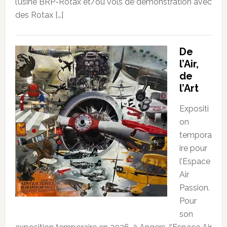
l’usine BRP-Rotax et/ou vols de démonstration avec
des Rotax […]
De
l’Air,
de
l’Art
Expositi
on
tempora
ire pour
l’Espace
Air
Passion.
Pour
son