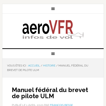
VOUS ÊTES ICI :
ACCUEIL
/
HISTOIRE
/
MANUEL FÉDÉRAL DU
BREVET DE PILOTE ULM
Manuel fédéral du brevet
de pilote ULM
PUBLIÉ LE
1 AVRIL 2025
PAR
FRANÇOIS BESSE