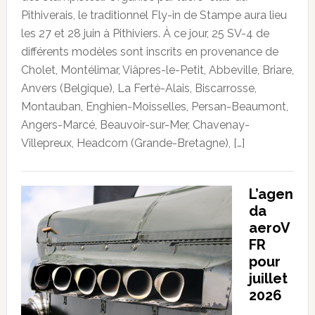
Pithiverais, le traditionnel Fly-in de Stampe aura lieu
les 27 et 28 juin à Pithiviers. À ce jour, 25 SV-4 de
différents modèles sont inscrits en provenance de
Cholet, Montélimar, Viâpres-le-Petit, Abbeville, Briare,
Anvers (Belgique), La Ferté-Alais, Biscarrosse,
Montauban, Enghien-Moisselles, Persan-Beaumont,
Angers-Marcé, Beauvoir-sur-Mer, Chavenay-
Villepreux, Headcorn (Grande-Bretagne), […]
L’agen
da
aeroV
FR
pour
juillet
2026