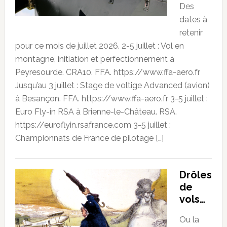
Des
dates à
retenir
pour ce mois de juillet 2026. 2-5 juillet : Vol en
montagne, initiation et perfectionnement à
Peyresourde. CRA10. FFA. https://www.ffa-aero.fr
Jusqu’au 3 juillet : Stage de voltige Advanced (avion)
à Besançon. FFA. https://www.ffa-aero.fr 3-5 juillet :
Euro Fly-in RSA à Brienne-le-Château. RSA.
https://euroflyin.rsafrance.com 3-5 juillet :
Championnats de France de pilotage […]
Drôles
de
vols…
Ou la