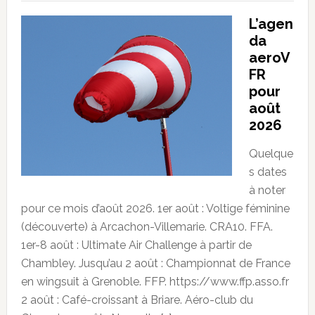
L’agen
da
aeroV
FR
pour
août
2026
Quelque
s dates
à noter
pour ce mois d’août 2026. 1er août : Voltige féminine
(découverte) à Arcachon-Villemarie. CRA10. FFA.
1er-8 août : Ultimate Air Challenge à partir de
Chambley. Jusqu’au 2 août : Championnat de France
en wingsuit à Grenoble. FFP. https://www.ffp.asso.fr
2 août : Café-croissant à Briare. Aéro-club du