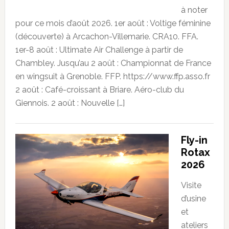
à noter
pour ce mois d’août 2026. 1er août : Voltige féminine
(découverte) à Arcachon-Villemarie. CRA10. FFA.
1er-8 août : Ultimate Air Challenge à partir de
Chambley. Jusqu’au 2 août : Championnat de France
en wingsuit à Grenoble. FFP. https://www.ffp.asso.fr
2 août : Café-croissant à Briare. Aéro-club du
Giennois. 2 août : Nouvelle […]
Fly-in
Rotax
2026
Visite
d’usine
et
ateliers