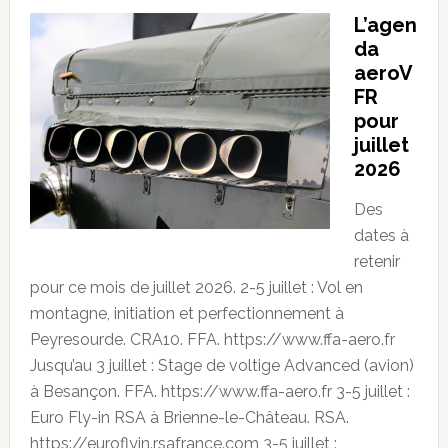
L’agen
da
aeroV
FR
pour
juillet
2026
Des
dates à
retenir
pour ce mois de juillet 2026. 2-5 juillet : Vol en
montagne, initiation et perfectionnement à
Peyresourde. CRA10. FFA. https://www.ffa-aero.fr
Jusqu’au 3 juillet : Stage de voltige Advanced (avion)
à Besançon. FFA. https://www.ffa-aero.fr 3-5 juillet :
Euro Fly-in RSA à Brienne-le-Château. RSA.
https://euroflyin.rsafrance.com 3-5 juillet :