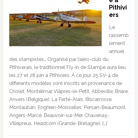
e à
Pithivi
ers
Le
rassemb
lement
annuel
des stampistes… Organisé par l’aéro-club du
Pithiverais, le traditionnel Fly-in de Stampe aura lieu
les 27 et 28 juin à Pithiviers. À ce jour, 25 SV-4 de
différents modèles sont inscrits en provenance de
Cholet, Montélimar, Viâpres-le-Petit, Abbeville, Briare,
Anvers (Belgique), La Ferté-Alais, Biscarrosse,
Montauban, Enghien-Moisselles, Persan-Beaumont,
Angers-Marcé, Beauvoir-sur-Mer, Chavenay-
Villepreux, Headcorn (Grande-Bretagne), […]