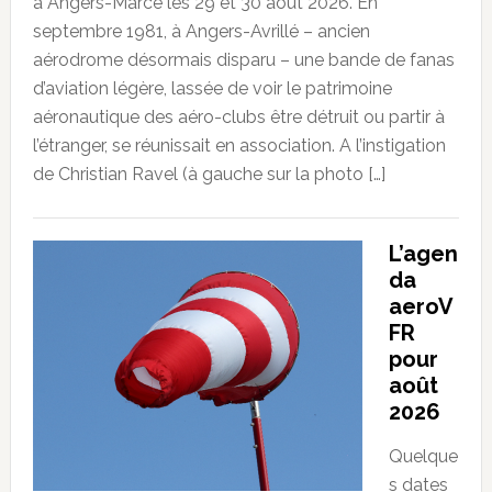
à Angers-Marcé les 29 et 30 août 2026. En
septembre 1981, à Angers-Avrillé – ancien
aérodrome désormais disparu – une bande de fanas
d’aviation légère, lassée de voir le patrimoine
aéronautique des aéro-clubs être détruit ou partir à
l’étranger, se réunissait en association. A l’instigation
de Christian Ravel (à gauche sur la photo […]
L’agen
da
aeroV
FR
pour
août
2026
Quelque
s dates