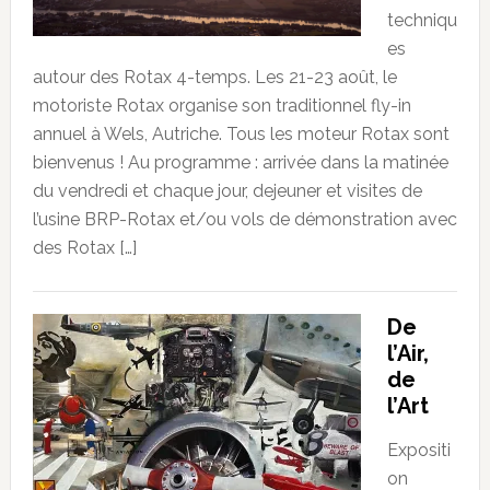
techniqu
es
autour des Rotax 4-temps. Les 21-23 août, le
motoriste Rotax organise son traditionnel fly-in
annuel à Wels, Autriche. Tous les moteur Rotax sont
bienvenus ! Au programme : arrivée dans la matinée
du vendredi et chaque jour, dejeuner et visites de
l’usine BRP-Rotax et/ou vols de démonstration avec
des Rotax […]
De
l’Air,
de
l’Art
Expositi
on