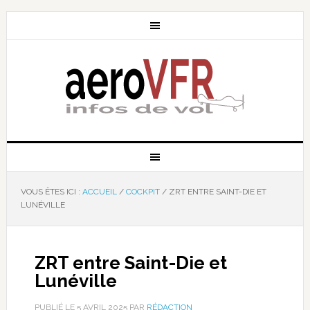
VOUS ÊTES ICI :
ACCUEIL
/
COCKPIT
/
ZRT ENTRE SAINT-DIE ET
LUNÉVILLE
ZRT entre Saint-Die et
Lunéville
PUBLIÉ LE
5 AVRIL 2025
PAR
RÉDACTION