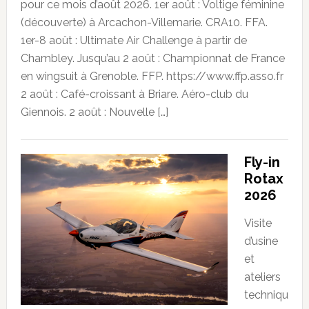
pour ce mois d’août 2026. 1er août : Voltige féminine
(découverte) à Arcachon-Villemarie. CRA10. FFA.
1er-8 août : Ultimate Air Challenge à partir de
Chambley. Jusqu’au 2 août : Championnat de France
en wingsuit à Grenoble. FFP. https://www.ffp.asso.fr
2 août : Café-croissant à Briare. Aéro-club du
Giennois. 2 août : Nouvelle […]
Fly-in
Rotax
2026
Visite
d’usine
et
ateliers
techniqu