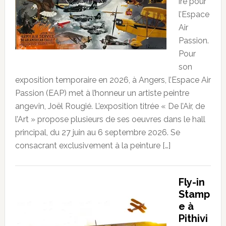
ire pour
l’Espace
Air
Passion.
Pour
son
exposition temporaire en 2026, à Angers, l’Espace Air
Passion (EAP) met à l’honneur un artiste peintre
angevin, Joël Rougié. L’exposition titrée « De l’Air, de
l’Art » propose plusieurs de ses oeuvres dans le hall
principal, du 27 juin au 6 septembre 2026. Se
consacrant exclusivement à la peinture […]
Fly-in
Stamp
e à
Pithivi