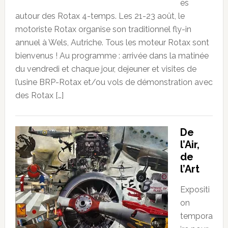
es
autour des Rotax 4-temps. Les 21-23 août, le
motoriste Rotax organise son traditionnel fly-in
annuel à Wels, Autriche. Tous les moteur Rotax sont
bienvenus ! Au programme : arrivée dans la matinée
du vendredi et chaque jour, dejeuner et visites de
l’usine BRP-Rotax et/ou vols de démonstration avec
des Rotax […]
De
l’Air,
de
l’Art
Expositi
on
tempora