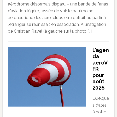
aérodrome désormais disparu – une bande de fanas
d’aviation légère, lassée de voir le patrimoine
aéronautique des aéro-clubs être détruit ou partir à
l’étranger, se réunissait en association. A l’instigation
de Christian Ravel (à gauche sur la photo […]
L’agen
da
aeroV
FR
pour
août
2026
Quelque
s dates
à noter