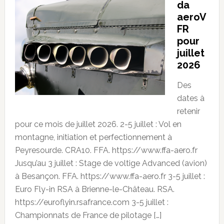
da
aeroV
FR
pour
juillet
2026
Des
dates à
retenir
pour ce mois de juillet 2026. 2-5 juillet : Vol en
montagne, initiation et perfectionnement à
Peyresourde. CRA10. FFA. https://www.ffa-aero.fr
Jusqu’au 3 juillet : Stage de voltige Advanced (avion)
à Besançon. FFA. https://www.ffa-aero.fr 3-5 juillet :
Euro Fly-in RSA à Brienne-le-Château. RSA.
https://euroflyin.rsafrance.com 3-5 juillet :
Championnats de France de pilotage […]