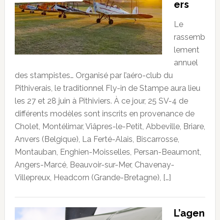
ers
Le
rassemb
lement
annuel
des stampistes… Organisé par l’aéro-club du
Pithiverais, le traditionnel Fly-in de Stampe aura lieu
les 27 et 28 juin à Pithiviers. À ce jour, 25 SV-4 de
différents modèles sont inscrits en provenance de
Cholet, Montélimar, Viâpres-le-Petit, Abbeville, Briare,
Anvers (Belgique), La Ferté-Alais, Biscarrosse,
Montauban, Enghien-Moisselles, Persan-Beaumont,
Angers-Marcé, Beauvoir-sur-Mer, Chavenay-
Villepreux, Headcorn (Grande-Bretagne), […]
L’agen