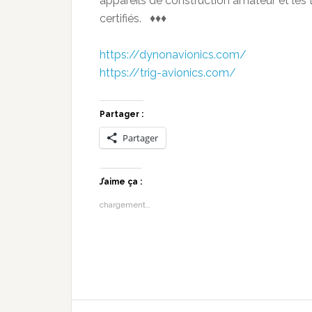
appareils de construction amateur et les
certifiés. ♦♦♦
https://dynonavionics.com/
https://trig-avionics.com/
Partager :
Partager
J’aime ça :
chargement…