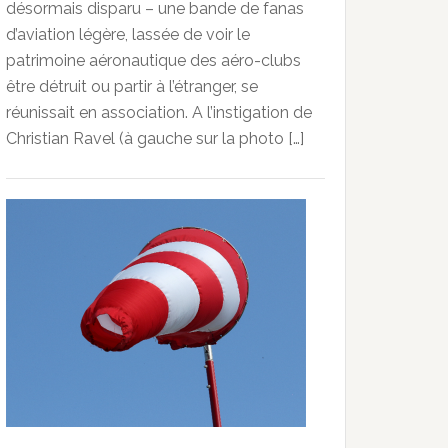
désormais disparu – une bande de fanas
d’aviation légère, lassée de voir le
patrimoine aéronautique des aéro-clubs
être détruit ou partir à l’étranger, se
réunissait en association. A l’instigation de
Christian Ravel (à gauche sur la photo […]