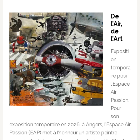
De
l’Air,
de
l’Art
Expositi
on
tempora
ire pour
l’Espace
Air
Passion.
Pour
son
exposition temporaire en 2026, à Angers, l’Espace Air
Passion (EAP) met à l’honneur un artiste peintre