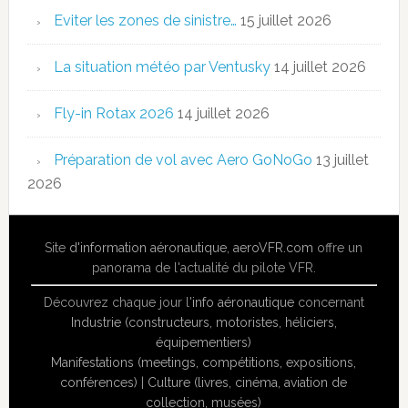
Eviter les zones de sinistre…
15 juillet 2026
La situation météo par Ventusky
14 juillet 2026
Fly-in Rotax 2026
14 juillet 2026
Préparation de vol avec Aero GoNoGo
13 juillet
2026
Site
d'information aéronautique
,
aeroVFR.com
offre un
panorama de l'actualité du pilote VFR.
Découvrez chaque jour l'
info aéronautique
concernant
Industrie (constructeurs, motoristes, héliciers,
équipementiers)
Manifestations (meetings, compétitions, expositions,
conférences)
|
Culture (livres, cinéma, aviation de
collection, musées)