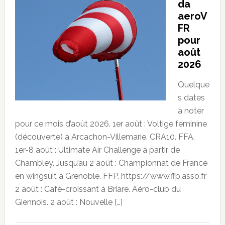
da
aeroV
FR
pour
août
2026
Quelque
s dates
à noter
pour ce mois d’août 2026. 1er août : Voltige féminine
(découverte) à Arcachon-Villemarie. CRA10. FFA.
1er-8 août : Ultimate Air Challenge à partir de
Chambley. Jusqu’au 2 août : Championnat de France
en wingsuit à Grenoble. FFP. https://www.ffp.asso.fr
2 août : Café-croissant à Briare. Aéro-club du
Giennois. 2 août : Nouvelle […]