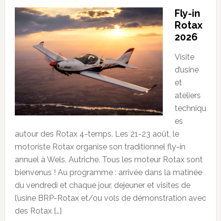
Fly-in
Rotax
2026
Visite
d’usine
et
ateliers
techniqu
es
autour des Rotax 4-temps. Les 21-23 août, le
motoriste Rotax organise son traditionnel fly-in
annuel à Wels, Autriche. Tous les moteur Rotax sont
bienvenus ! Au programme : arrivée dans la matinée
du vendredi et chaque jour, dejeuner et visites de
l’usine BRP-Rotax et/ou vols de démonstration avec
des Rotax […]