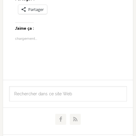
Partager
J’aime ça :
chargement…