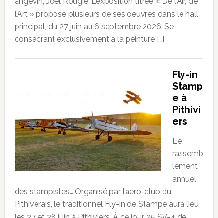
angevin, Joël Rougié. L’exposition titrée « De l’Air, de
l’Art » propose plusieurs de ses oeuvres dans le hall
principal, du 27 juin au 6 septembre 2026. Se
consacrant exclusivement à la peinture […]
Fly-in
Stamp
e à
Pithivi
ers
Le
rassemb
lement
annuel
des stampistes… Organisé par l’aéro-club du
Pithiverais, le traditionnel Fly-in de Stampe aura lieu
les 27 et 28 juin à Pithiviers. À ce jour, 25 SV-4 de