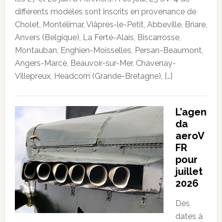
différents modèles sont inscrits en provenance de
Cholet, Montélimar, Viâpres-le-Petit, Abbeville, Briare,
Anvers (Belgique), La Ferté-Alais, Biscarrosse,
Montauban, Enghien-Moisselles, Persan-Beaumont,
Angers-Marcé, Beauvoir-sur-Mer, Chavenay-
Villepreux, Headcorn (Grande-Bretagne), […]
L’agen
da
aeroV
FR
pour
juillet
2026
Des
dates à