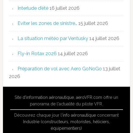
Interlude d’été
16 juillet 2026
Eviter les zones de sinistre…
15 juillet 2026
La situation météo par Ventusky
14 juillet 2026
Fly-in Rotax 2026
14 juillet 2026
Préparation de vol avec Aero GoNoGo
13 juillet
2026
Site
d'information aéronautique
,
aeroVFR.com
offre un
panorama de l'actualité du pilote VFR.
Découvrez chaque jour l'
info aéronautique
concernant
Industrie (constructeurs, motoristes, héliciers,
équipementiers)