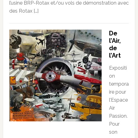
l’usine BRP-Rotax et/ou vols de démonstration avec
des Rotax […]
De
l’Air,
de
l’Art
Expositi
on
tempora
ire pour
l’Espace
Air
Passion.
Pour
son