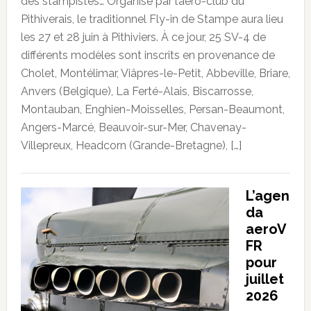
des stampistes… Organisé par l’aéro-club du
Pithiverais, le traditionnel Fly-in de Stampe aura lieu
les 27 et 28 juin à Pithiviers. À ce jour, 25 SV-4 de
différents modèles sont inscrits en provenance de
Cholet, Montélimar, Viâpres-le-Petit, Abbeville, Briare,
Anvers (Belgique), La Ferté-Alais, Biscarrosse,
Montauban, Enghien-Moisselles, Persan-Beaumont,
Angers-Marcé, Beauvoir-sur-Mer, Chavenay-
Villepreux, Headcorn (Grande-Bretagne), […]
L’agen
da
aeroV
FR
pour
juillet
2026