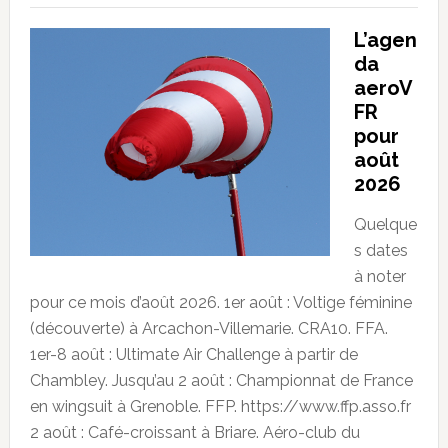
L’agen
da
aeroV
FR
pour
août
2026
Quelque
s dates
à noter
pour ce mois d’août 2026. 1er août : Voltige féminine
(découverte) à Arcachon-Villemarie. CRA10. FFA.
1er-8 août : Ultimate Air Challenge à partir de
Chambley. Jusqu’au 2 août : Championnat de France
en wingsuit à Grenoble. FFP. https://www.ffp.asso.fr
2 août : Café-croissant à Briare. Aéro-club du