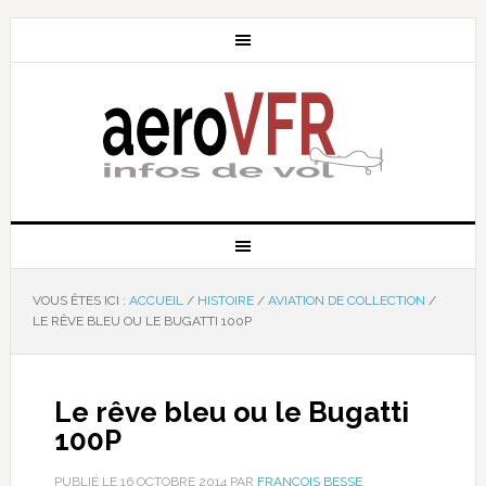
VOUS ÊTES ICI :
ACCUEIL
/
HISTOIRE
/
AVIATION DE COLLECTION
/
LE RÊVE BLEU OU LE BUGATTI 100P
Le rêve bleu ou le Bugatti
100P
PUBLIÉ LE
16 OCTOBRE 2014
PAR
FRANÇOIS BESSE