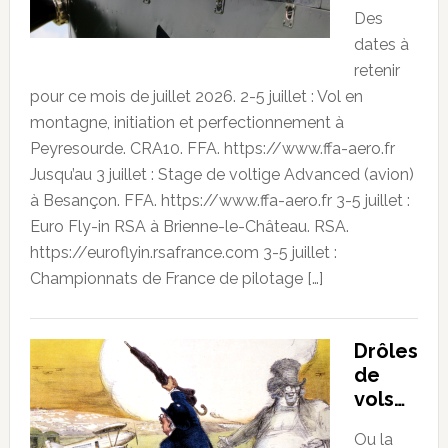
Des
dates à
retenir
pour ce mois de juillet 2026. 2-5 juillet : Vol en
montagne, initiation et perfectionnement à
Peyresourde. CRA10. FFA. https://www.ffa-aero.fr
Jusqu’au 3 juillet : Stage de voltige Advanced (avion)
à Besançon. FFA. https://www.ffa-aero.fr 3-5 juillet :
Euro Fly-in RSA à Brienne-le-Château. RSA.
https://euroflyin.rsafrance.com 3-5 juillet :
Championnats de France de pilotage […]
Drôles
de
vols…
Ou la