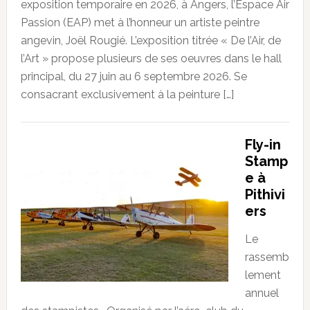
exposition temporaire en 2026, à Angers, l’Espace Air
Passion (EAP) met à l’honneur un artiste peintre
angevin, Joël Rougié. L’exposition titrée « De l’Air, de
l’Art » propose plusieurs de ses oeuvres dans le hall
principal, du 27 juin au 6 septembre 2026. Se
consacrant exclusivement à la peinture […]
Fly-in
Stamp
e à
Pithivi
ers
Le
rassemb
lement
annuel