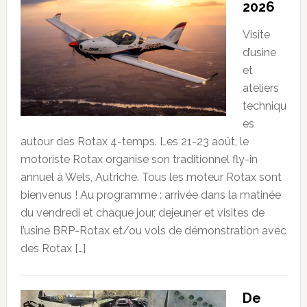
2026
Visite
d’usine
et
ateliers
techniqu
es
autour des Rotax 4-temps. Les 21-23 août, le
motoriste Rotax organise son traditionnel fly-in
annuel à Wels, Autriche. Tous les moteur Rotax sont
bienvenus ! Au programme : arrivée dans la matinée
du vendredi et chaque jour, dejeuner et visites de
l’usine BRP-Rotax et/ou vols de démonstration avec
des Rotax […]
De