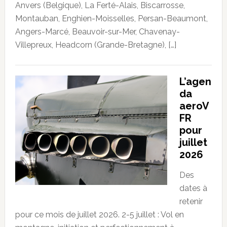
Anvers (Belgique), La Ferté-Alais, Biscarrosse,
Montauban, Enghien-Moisselles, Persan-Beaumont,
Angers-Marcé, Beauvoir-sur-Mer, Chavenay-
Villepreux, Headcorn (Grande-Bretagne), […]
L’agen
da
aeroV
FR
pour
juillet
2026
Des
dates à
retenir
pour ce mois de juillet 2026. 2-5 juillet : Vol en