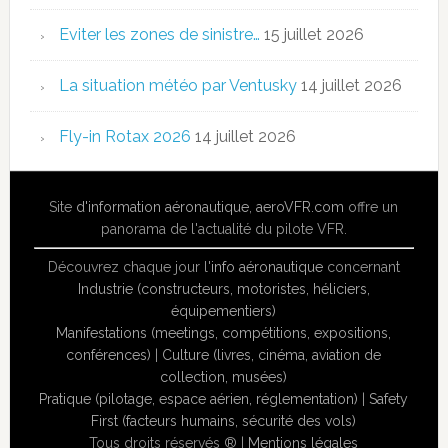
Eviter les zones de sinistre…
15 juillet 2026
La situation météo par Ventusky
14 juillet 2026
Fly-in Rotax 2026
14 juillet 2026
Site
d'information aéronautique
,
aeroVFR.com
offre un
panorama de l'actualité du pilote VFR.
Découvrez chaque jour l'
info aéronautique
concernant
Industrie (constructeurs, motoristes, héliciers,
équipementiers)
Manifestations (meetings, compétitions, expositions,
conférences)
|
Culture (livres, cinéma, aviation de
collection, musées)
Pratique (pilotage, espace aérien, réglementation)
|
Safety
First (facteurs humains, sécurité des vols)
Tous droits réservés ® |
Mentions légales