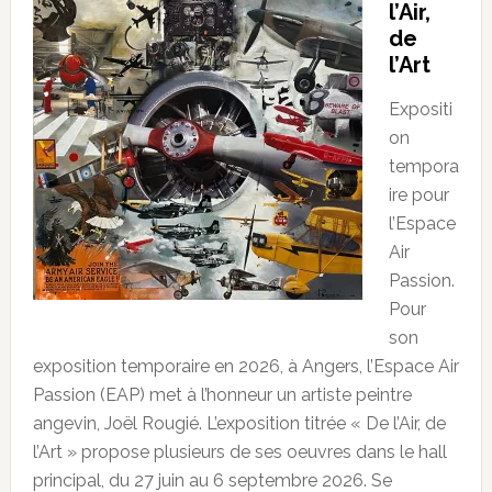
l’Air,
de
l’Art
Expositi
on
tempora
ire pour
l’Espace
Air
Passion.
Pour
son
exposition temporaire en 2026, à Angers, l’Espace Air
Passion (EAP) met à l’honneur un artiste peintre
angevin, Joël Rougié. L’exposition titrée « De l’Air, de
l’Art » propose plusieurs de ses oeuvres dans le hall
principal, du 27 juin au 6 septembre 2026. Se