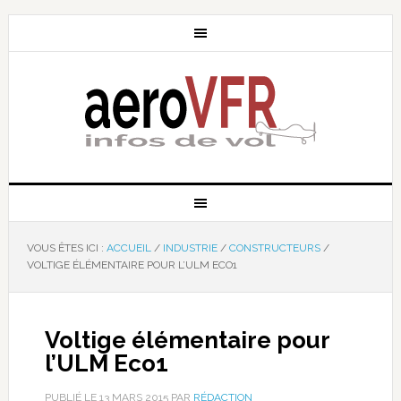
VOUS ÊTES ICI :
ACCUEIL
/
INDUSTRIE
/
CONSTRUCTEURS
/
VOLTIGE ÉLÉMENTAIRE POUR L’ULM ECO1
Voltige élémentaire pour
l’ULM Eco1
PUBLIÉ LE
13 MARS 2015
PAR
RÉDACTION