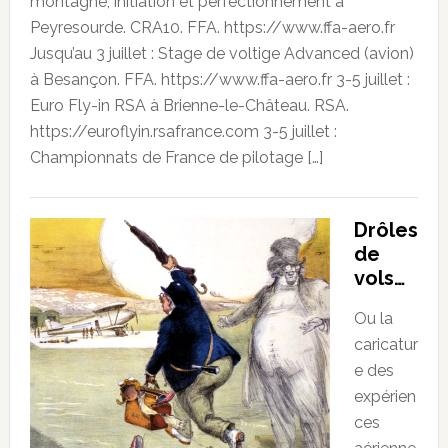
montagne, initiation et perfectionnement à
Peyresourde. CRA10. FFA. https://www.ffa-aero.fr
Jusqu’au 3 juillet : Stage de voltige Advanced (avion)
à Besançon. FFA. https://www.ffa-aero.fr 3-5 juillet :
Euro Fly-in RSA à Brienne-le-Château. RSA.
https://euroflyin.rsafrance.com 3-5 juillet :
Championnats de France de pilotage […]
Drôles
de
vols…
Ou la
caricatur
e des
expérien
ces