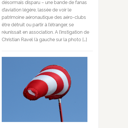
désormais disparu – une bande de fanas
d’aviation légère, lassée de voir le
patrimoine aéronautique des aéro-clubs
être détruit ou partir à l’étranger, se
réunissait en association. A l’instigation de
Christian Ravel (à gauche sur la photo […]