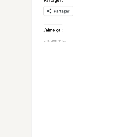
Partager :
Partager
J’aime ça :
chargement…