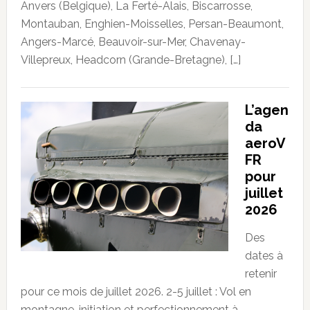
Anvers (Belgique), La Ferté-Alais, Biscarrosse,
Montauban, Enghien-Moisselles, Persan-Beaumont,
Angers-Marcé, Beauvoir-sur-Mer, Chavenay-
Villepreux, Headcorn (Grande-Bretagne), […]
L’agen
da
aeroV
FR
pour
juillet
2026
Des
dates à
retenir
pour ce mois de juillet 2026. 2-5 juillet : Vol en
montagne, initiation et perfectionnement à