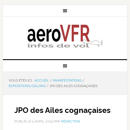
VOUS ÊTES ICI :
ACCUEIL
/
MANIFESTATIONS
/
EXPOSITIONS/SALONS
/
JPO DES AILES COGNAÇAISES
JPO des Ailes cognaçaises
PUBLIÉ LE
5 AVRIL 2015
PAR
RÉDACTION