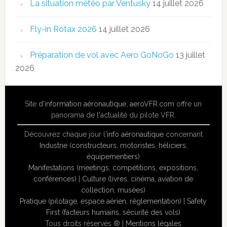
La situation météo par Ventusky
14 juillet 2026
Fly-in Rotax 2026
14 juillet 2026
Préparation de vol avec Aero GoNoGo
13 juillet
2026
Site
d'information aéronautique
,
aeroVFR.com
offre un
panorama de l'actualité du pilote VFR.
Découvrez chaque jour l'
info aéronautique
concernant
Industrie (constructeurs, motoristes, héliciers,
équipementiers)
Manifestations (meetings, compétitions, expositions,
conférences)
|
Culture (livres, cinéma, aviation de
collection, musées)
Pratique (pilotage, espace aérien, réglementation)
|
Safety
First (facteurs humains, sécurité des vols)
Tous droits réservés ® |
Mentions légales