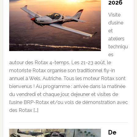
2026
Visite
d’usine
et
ateliers
techniqu
es
autour des Rotax 4-temps. Les 21-23 août, le
motoriste Rotax organise son traditionnel fly-in
annuel à Wels, Autriche. Tous les moteur Rotax sont
bienvenus ! Au programme : arrivée dans la matinée
du vendredi et chaque jour, dejeuner et visites de
l’usine BRP-Rotax et/ou vols de démonstration avec
des Rotax […]
De