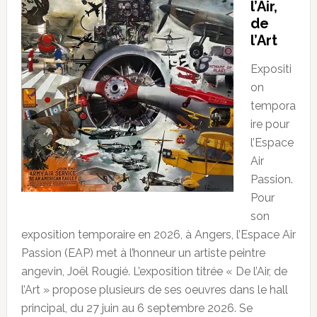
l’Air,
de
l’Art
Expositi
on
tempora
ire pour
l’Espace
Air
Passion.
Pour
son
exposition temporaire en 2026, à Angers, l’Espace Air
Passion (EAP) met à l’honneur un artiste peintre
angevin, Joël Rougié. L’exposition titrée « De l’Air, de
l’Art » propose plusieurs de ses oeuvres dans le hall
principal, du 27 juin au 6 septembre 2026. Se