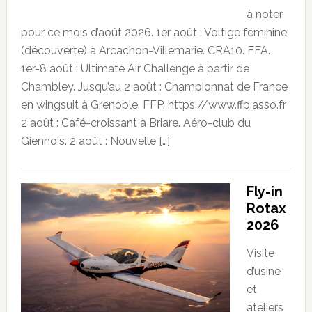
à noter
pour ce mois d’août 2026. 1er août : Voltige féminine
(découverte) à Arcachon-Villemarie. CRA10. FFA.
1er-8 août : Ultimate Air Challenge à partir de
Chambley. Jusqu’au 2 août : Championnat de France
en wingsuit à Grenoble. FFP. https://www.ffp.asso.fr
2 août : Café-croissant à Briare. Aéro-club du
Giennois. 2 août : Nouvelle […]
Fly-in
Rotax
2026
Visite
d’usine
et
ateliers