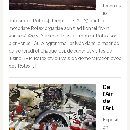
techniqu
es
autour des Rotax 4-temps. Les 21-23 août, le
motoriste Rotax organise son traditionnel fly-in
annuel à Wels, Autriche. Tous les moteur Rotax sont
bienvenus ! Au programme : arrivée dans la matinée
du vendredi et chaque jour, dejeuner et visites de
l’usine BRP-Rotax et/ou vols de démonstration avec
des Rotax […]
De
l’Air,
de
l’Art
Expositi
on