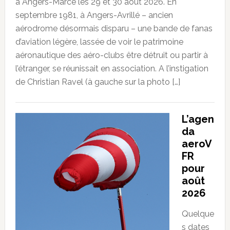
à Angers-Marcé les 29 et 30 août 2026. En
septembre 1981, à Angers-Avrillé – ancien
aérodrome désormais disparu – une bande de fanas
d’aviation légère, lassée de voir le patrimoine
aéronautique des aéro-clubs être détruit ou partir à
l’étranger, se réunissait en association. A l’instigation
de Christian Ravel (à gauche sur la photo […]
L’agen
da
aeroV
FR
pour
août
2026
Quelque
s dates