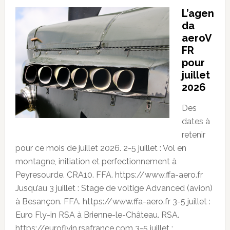
L’agen
da
aeroV
FR
pour
juillet
2026
Des
dates à
retenir
pour ce mois de juillet 2026. 2-5 juillet : Vol en
montagne, initiation et perfectionnement à
Peyresourde. CRA10. FFA. https://www.ffa-aero.fr
Jusqu’au 3 juillet : Stage de voltige Advanced (avion)
à Besançon. FFA. https://www.ffa-aero.fr 3-5 juillet :
Euro Fly-in RSA à Brienne-le-Château. RSA.
https://euroflyin.rsafrance.com 3-5 juillet :