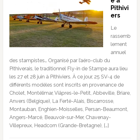
e à
Pithivi
ers
Le
rassemb
lement
annuel
des stampistes… Organisé par l’aéro-club du
Pithiverais, le traditionnel Fly-in de Stampe aura lieu
les 27 et 28 juin à Pithiviers. À ce jour, 25 SV-4 de
différents modèles sont inscrits en provenance de
Cholet, Montélimar, Viâpres-le-Petit, Abbeville, Briare,
Anvers (Belgique), La Ferté-Alais, Biscarrosse,
Montauban, Enghien-Moisselles, Persan-Beaumont,
Angers-Marcé, Beauvoir-sur-Mer, Chavenay-
Villepreux, Headcorn (Grande-Bretagne), […]