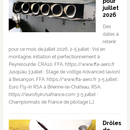
pour
juillet
2026
Des
dates à
retenir
pour ce mois de juillet 2026. 2-5 juillet : Vol en
montagne, initiation et perfectionnement à
Peyresourde. CRA10. FFA. https://www.ffa-aero.fr
Jusqu’au 3 juillet : Stage de voltige Advanced (avion)
à Besançon. FFA. https://www.ffa-aero.fr 3-5 juillet :
Euro Fly-in RSA à Brienne-le-Château. RSA.
https://euroflyin.rsafrance.com 3-5 juillet :
Championnats de France de pilotage […]
Drôles