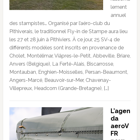
lement
annuel
des stampistes… Organisé par l’aéro-club du
Pithiverais, le traditionnel Fly-in de Stampe aura lieu
les 27 et 28 juin à Pithiviers. À ce jour, 25 SV-4 de
différents modèles sont inscrits en provenance de
Cholet, Montélimar, Viâpres-le-Petit, Abbeville, Briare,
Anvers (Belgique), La Ferté-Alais, Biscarrosse,
Montauban, Enghien-Moisselles, Persan-Beaumont,
Angers-Marcé, Beauvoir-sur-Mer, Chavenay-
Villepreux, Headcorn (Grande-Bretagne), […]
L’agen
da
aeroV
FR