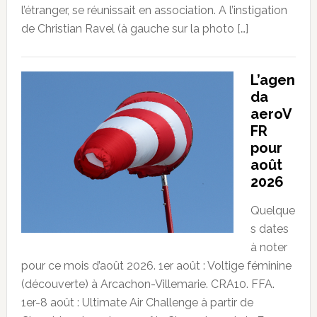
l’étranger, se réunissait en association. A l’instigation
de Christian Ravel (à gauche sur la photo […]
L’agen
da
aeroV
FR
pour
août
2026
Quelque
s dates
à noter
pour ce mois d’août 2026. 1er août : Voltige féminine
(découverte) à Arcachon-Villemarie. CRA10. FFA.
1er-8 août : Ultimate Air Challenge à partir de