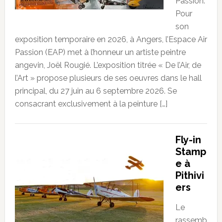
Passion.
Pour
son
exposition temporaire en 2026, à Angers, l’Espace Air
Passion (EAP) met à l’honneur un artiste peintre
angevin, Joël Rougié. L’exposition titrée « De l’Air, de
l’Art » propose plusieurs de ses oeuvres dans le hall
principal, du 27 juin au 6 septembre 2026. Se
consacrant exclusivement à la peinture […]
Fly-in
Stamp
e à
Pithivi
ers
Le
rassemb