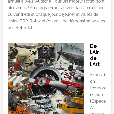
annuel à Wels, Autriche. Tous les moteur Rotax sont
bienvenus ! Au programme : arrivée dans la matinée
du vendredi et chaque jour, dejeuner et visites de
l’usine BRP-Rotax et/ou vols de démonstration avec
des Rotax […]
De
l’Air,
de
l’Art
Expositi
on
tempora
ire pour
l’Espace
Air