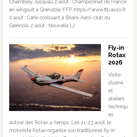
Chambley. Jusqu’au 2 août : Championnat de France
en wingsuit à Grenoble. FFP. https://www.ffp.asso.fr
2 août : Café-croissant à Briare. Aéro-club du
Giennois. 2 août : Nouvelle […]
Fly-in
Rotax
2026
Visite
d’usine
et
ateliers
techniqu
es
autour des Rotax 4-temps. Les 21-23 août, le
motoriste Rotax organise son traditionnel fly-in