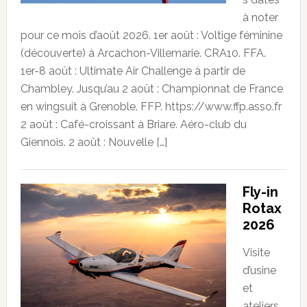
à noter
pour ce mois d’août 2026. 1er août : Voltige féminine
(découverte) à Arcachon-Villemarie. CRA10. FFA.
1er-8 août : Ultimate Air Challenge à partir de
Chambley. Jusqu’au 2 août : Championnat de France
en wingsuit à Grenoble. FFP. https://www.ffp.asso.fr
2 août : Café-croissant à Briare. Aéro-club du
Giennois. 2 août : Nouvelle […]
Fly-in
Rotax
2026
Visite
d’usine
et
ateliers