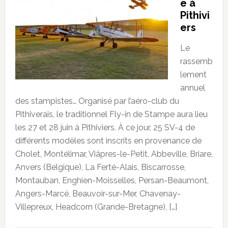
e à
Pithivi
ers
Le
rassemb
lement
annuel
des stampistes… Organisé par l’aéro-club du
Pithiverais, le traditionnel Fly-in de Stampe aura lieu
les 27 et 28 juin à Pithiviers. À ce jour, 25 SV-4 de
différents modèles sont inscrits en provenance de
Cholet, Montélimar, Viâpres-le-Petit, Abbeville, Briare,
Anvers (Belgique), La Ferté-Alais, Biscarrosse,
Montauban, Enghien-Moisselles, Persan-Beaumont,
Angers-Marcé, Beauvoir-sur-Mer, Chavenay-
Villepreux, Headcorn (Grande-Bretagne), […]