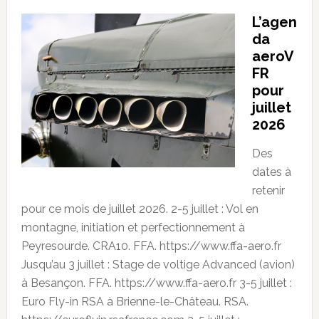
L’agen
da
aeroV
FR
pour
juillet
2026
Des
dates à
retenir
pour ce mois de juillet 2026. 2-5 juillet : Vol en
montagne, initiation et perfectionnement à
Peyresourde. CRA10. FFA. https://www.ffa-aero.fr
Jusqu’au 3 juillet : Stage de voltige Advanced (avion)
à Besançon. FFA. https://www.ffa-aero.fr 3-5 juillet :
Euro Fly-in RSA à Brienne-le-Château. RSA.