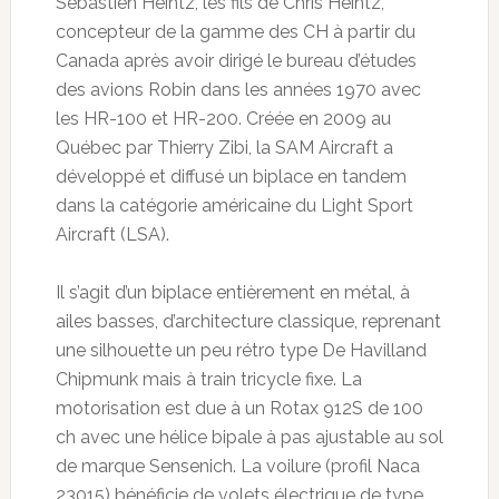
Sébastien Heintz, les fils de Chris Heintz,
concepteur de la gamme des CH à partir du
Canada après avoir dirigé le bureau d’études
des avions Robin dans les années 1970 avec
les HR-100 et HR-200. Créée en 2009 au
Québec par Thierry Zibi, la SAM Aircraft a
développé et diffusé un biplace en tandem
dans la catégorie américaine du Light Sport
Aircraft (LSA).
Il s’agit d’un biplace entièrement en métal, à
ailes basses, d’architecture classique, reprenant
une silhouette un peu rétro type De Havilland
Chipmunk mais à train tricycle fixe. La
motorisation est due à un Rotax 912S de 100
ch avec une hélice bipale à pas ajustable au sol
de marque Sensenich. La voilure (profil Naca
23015) bénéficie de volets électrique de type