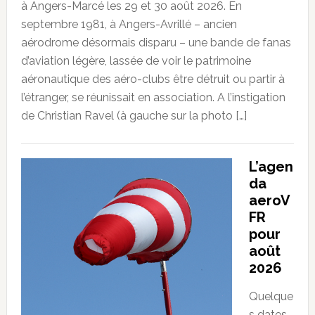
à Angers-Marcé les 29 et 30 août 2026. En
septembre 1981, à Angers-Avrillé – ancien
aérodrome désormais disparu – une bande de fanas
d’aviation légère, lassée de voir le patrimoine
aéronautique des aéro-clubs être détruit ou partir à
l’étranger, se réunissait en association. A l’instigation
de Christian Ravel (à gauche sur la photo […]
L’agen
da
aeroV
FR
pour
août
2026
Quelque
s dates