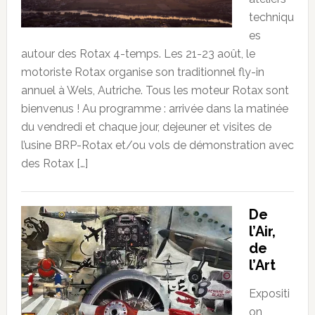
techniqu
es
autour des Rotax 4-temps. Les 21-23 août, le
motoriste Rotax organise son traditionnel fly-in
annuel à Wels, Autriche. Tous les moteur Rotax sont
bienvenus ! Au programme : arrivée dans la matinée
du vendredi et chaque jour, dejeuner et visites de
l’usine BRP-Rotax et/ou vols de démonstration avec
des Rotax […]
De
l’Air,
de
l’Art
Expositi
on