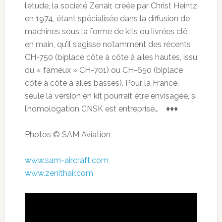
l’étude, la société Zenair, créée par Christ Heintz
en 1974, étant spécialisée dans la diffusion de
machines sous la forme de kits ou livrées clé
en main, qu’il s’agisse notamment des récents
CH-750 (biplace côte à côte à ailes hautes, issu
du « fameux » CH-701) ou CH-650 (biplace
côte à côte à ailes basses). Pour la France,
seule la version en kit pourrait être envisagée, si
l’homologation CNSK est entreprise… ♦♦♦
Photos © SAM Aviation
www.sam-aircraft.com
www.zenithair.com