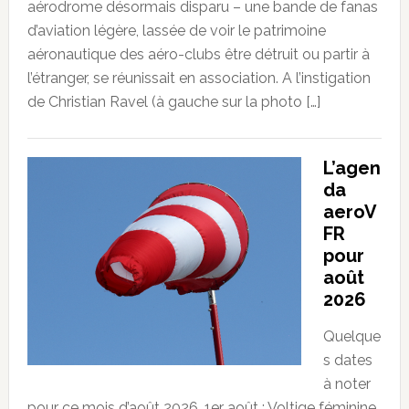
aérodrome désormais disparu – une bande de fanas
d’aviation légère, lassée de voir le patrimoine
aéronautique des aéro-clubs être détruit ou partir à
l’étranger, se réunissait en association. A l’instigation
de Christian Ravel (à gauche sur la photo […]
L’agen
da
aeroV
FR
pour
août
2026
Quelque
s dates
à noter
pour ce mois d’août 2026. 1er août : Voltige féminine