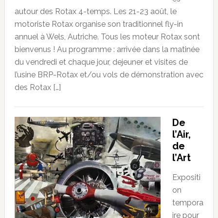
autour des Rotax 4-temps. Les 21-23 août, le
motoriste Rotax organise son traditionnel fly-in
annuel à Wels, Autriche. Tous les moteur Rotax sont
bienvenus ! Au programme : arrivée dans la matinée
du vendredi et chaque jour, dejeuner et visites de
l’usine BRP-Rotax et/ou vols de démonstration avec
des Rotax […]
De
l’Air,
de
l’Art
Expositi
on
tempora
ire pour