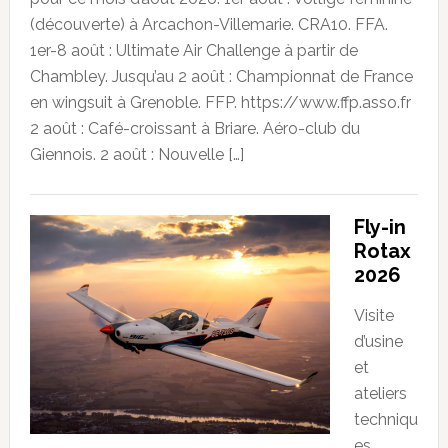
(découverte) à Arcachon-Villemarie. CRA10. FFA.
1er-8 août : Ultimate Air Challenge à partir de
Chambley. Jusqu’au 2 août : Championnat de France
en wingsuit à Grenoble. FFP. https://www.ffp.asso.fr
2 août : Café-croissant à Briare. Aéro-club du
Giennois. 2 août : Nouvelle […]
Fly-in
Rotax
2026
Visite
d’usine
et
ateliers
techniqu
es