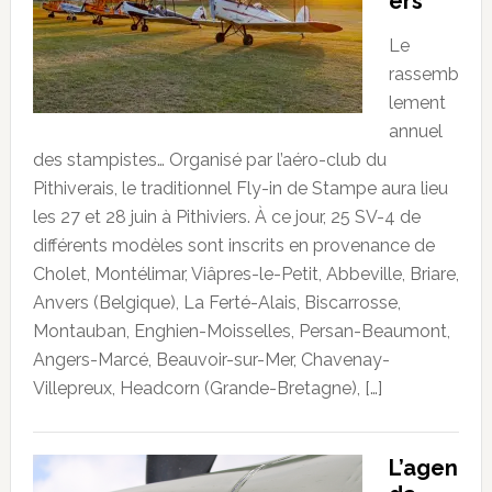
ers
Le
rassemb
lement
annuel
des stampistes… Organisé par l’aéro-club du
Pithiverais, le traditionnel Fly-in de Stampe aura lieu
les 27 et 28 juin à Pithiviers. À ce jour, 25 SV-4 de
différents modèles sont inscrits en provenance de
Cholet, Montélimar, Viâpres-le-Petit, Abbeville, Briare,
Anvers (Belgique), La Ferté-Alais, Biscarrosse,
Montauban, Enghien-Moisselles, Persan-Beaumont,
Angers-Marcé, Beauvoir-sur-Mer, Chavenay-
Villepreux, Headcorn (Grande-Bretagne), […]
L’agen