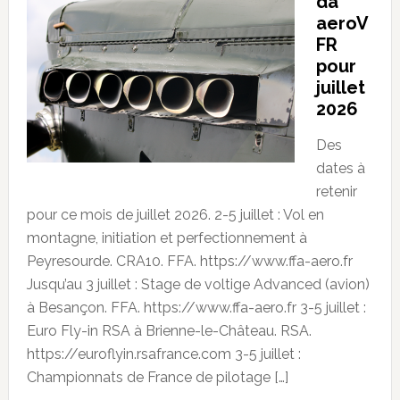
da
aeroV
FR
pour
juillet
2026
Des
dates à
retenir
pour ce mois de juillet 2026. 2-5 juillet : Vol en
montagne, initiation et perfectionnement à
Peyresourde. CRA10. FFA. https://www.ffa-aero.fr
Jusqu’au 3 juillet : Stage de voltige Advanced (avion)
à Besançon. FFA. https://www.ffa-aero.fr 3-5 juillet :
Euro Fly-in RSA à Brienne-le-Château. RSA.
https://euroflyin.rsafrance.com 3-5 juillet :
Championnats de France de pilotage […]