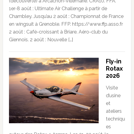
(découverte) à Arcachon-Villemarie. CRA10. FFA.
1er-8 août : Ultimate Air Challenge à partir de
Chambley. Jusqu’au 2 août : Championnat de France
en wingsuit à Grenoble. FFP. https://www.ffp.asso.fr
2 août : Café-croissant à Briare. Aéro-club du
Giennois. 2 août : Nouvelle […]
Fly-in
Rotax
2026
Visite
d’usine
et
ateliers
techniqu
es