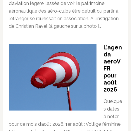
d’aviation légère, lassée de voir le patrimoine
aéronautique des aéro-clubs être détruit ou partir à
l’étranger, se réunissait en association. A l’instigation
de Christian Ravel (à gauche sur la photo […]
L’agen
da
aeroV
FR
pour
août
2026
Quelque
s dates
à noter
pour ce mois d’août 2026. 1er août : Voltige féminine