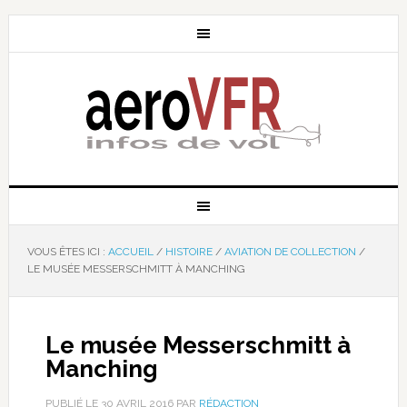
VOUS ÊTES ICI :
ACCUEIL
/
HISTOIRE
/
AVIATION DE COLLECTION
/
LE MUSÉE MESSERSCHMITT À MANCHING
Le musée Messerschmitt à
Manching
PUBLIÉ LE
30 AVRIL 2016
PAR
RÉDACTION