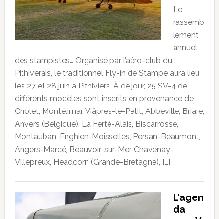
Le
rassemb
lement
annuel
des stampistes… Organisé par l’aéro-club du
Pithiverais, le traditionnel Fly-in de Stampe aura lieu
les 27 et 28 juin à Pithiviers. À ce jour, 25 SV-4 de
différents modèles sont inscrits en provenance de
Cholet, Montélimar, Viâpres-le-Petit, Abbeville, Briare,
Anvers (Belgique), La Ferté-Alais, Biscarrosse,
Montauban, Enghien-Moisselles, Persan-Beaumont,
Angers-Marcé, Beauvoir-sur-Mer, Chavenay-
Villepreux, Headcorn (Grande-Bretagne), […]
L’agen
da