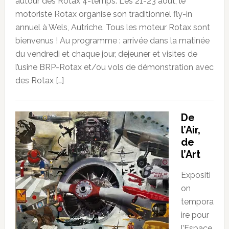
autour des Rotax 4-temps. Les 21-23 août, le
motoriste Rotax organise son traditionnel fly-in
annuel à Wels, Autriche. Tous les moteur Rotax sont
bienvenus ! Au programme : arrivée dans la matinée
du vendredi et chaque jour, dejeuner et visites de
l’usine BRP-Rotax et/ou vols de démonstration avec
des Rotax […]
De
l’Air,
de
l’Art
Expositi
on
tempora
ire pour
l’Espace