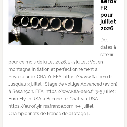
aeroV
FR
pour
juillet
2026
Des
dates à
retenir
pour ce mois de juillet 2026. 2-5 juillet : Vol en
montagne, initiation et perfectionnement à
Peyresourde. CRA10. FFA. https://www.ffa-aero.fr
Jusqu’au 3 juillet : Stage de voltige Advanced (avion)
à Besançon. FFA. https://www.ffa-aero.fr 3-5 juillet :
Euro Fly-in RSA à Brienne-le-Château. RSA.
https://euroflyin.rsafrance.com 3-5 juillet :
Championnats de France de pilotage […]