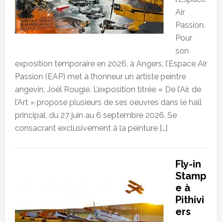
Air
Passion.
Pour
son
exposition temporaire en 2026, à Angers, l’Espace Air
Passion (EAP) met à l’honneur un artiste peintre
angevin, Joël Rougié. L’exposition titrée « De l’Air, de
l’Art » propose plusieurs de ses oeuvres dans le hall
principal, du 27 juin au 6 septembre 2026. Se
consacrant exclusivement à la peinture […]
Fly-in
Stamp
e à
Pithivi
ers