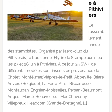
e à
Pithivi
ers
Le
rassemb
lement
annuel
des stampistes… Organisé par l’aéro-club du
Pithiverais, le traditionnel Fly-in de Stampe aura lieu
les 27 et 28 juin à Pithiviers. À ce jour, 25 SV-4 de
différents modèles sont inscrits en provenance de
Cholet, Montélimar, Viâpres-le-Petit, Abbeville, Briare,
Anvers (Belgique), La Ferté-Alais, Biscarrosse,
Montauban, Enghien-Moisselles, Persan-Beaumont,
Angers-Marcé, Beauvoir-sur-Mer, Chavenay-
Villepreux, Headcorn (Grande-Bretagne), […]