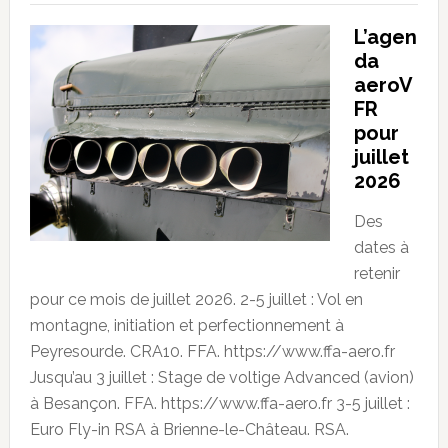
L’agen
da
aeroV
FR
pour
juillet
2026
Des
dates à
retenir
pour ce mois de juillet 2026. 2-5 juillet : Vol en
montagne, initiation et perfectionnement à
Peyresourde. CRA10. FFA. https://www.ffa-aero.fr
Jusqu’au 3 juillet : Stage de voltige Advanced (avion)
à Besançon. FFA. https://www.ffa-aero.fr 3-5 juillet :
Euro Fly-in RSA à Brienne-le-Château. RSA.