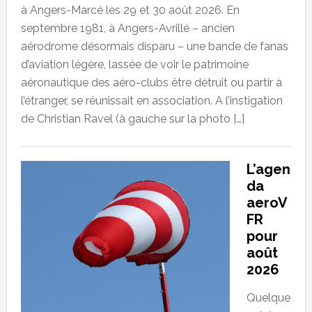
à Angers-Marcé les 29 et 30 août 2026. En
septembre 1981, à Angers-Avrillé – ancien
aérodrome désormais disparu – une bande de fanas
d’aviation légère, lassée de voir le patrimoine
aéronautique des aéro-clubs être détruit ou partir à
l’étranger, se réunissait en association. A l’instigation
de Christian Ravel (à gauche sur la photo […]
L’agen
da
aeroV
FR
pour
août
2026
Quelque