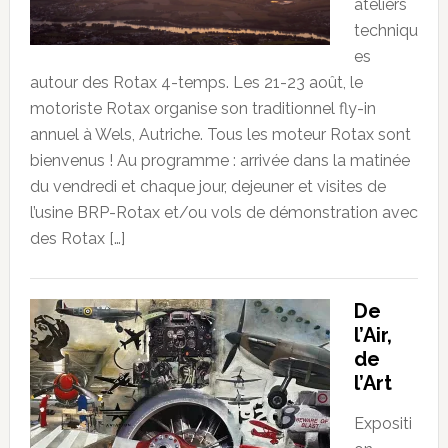
ateliers
techniqu
es
autour des Rotax 4-temps. Les 21-23 août, le
motoriste Rotax organise son traditionnel fly-in
annuel à Wels, Autriche. Tous les moteur Rotax sont
bienvenus ! Au programme : arrivée dans la matinée
du vendredi et chaque jour, dejeuner et visites de
l’usine BRP-Rotax et/ou vols de démonstration avec
des Rotax […]
De
l’Air,
de
l’Art
Expositi