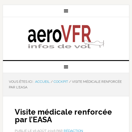
VOUS ÊTES ICI :
ACCUEIL
/
COCKPIT
/
VISITE MÉDICALE RENFORCÉE
PAR L’EASA
Visite médicale renforcée
par l’EASA
PUBLIÉ LE
16 AOÛT 2016
PAR
RÉDACTION