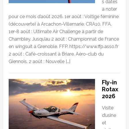
s dates
à noter
pour ce mois d’août 2026. 1er août : Voltige féminine
(découverte) à Arcachon-Villemarie. CRA10. FFA.
1er-8 août : Ultimate Air Challenge à partir de
Chambley. Jusqu’au 2 août : Championnat de France
en wingsuit à Grenoble. FFP. https://www.ffp.asso.fr
2 août : Café-croissant à Briare. Aéro-club du
Giennois. 2 août : Nouvelle […]
Fly-in
Rotax
2026
Visite
d’usine
et