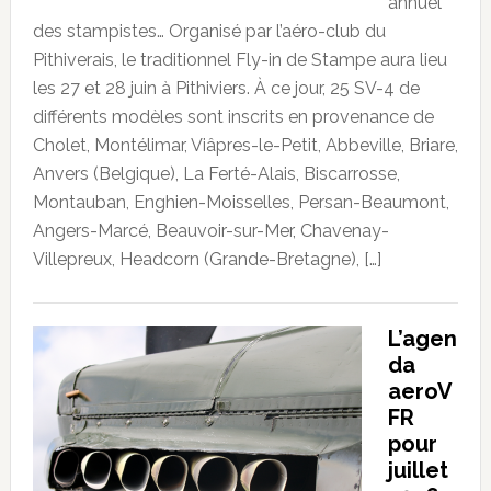
annuel
des stampistes… Organisé par l’aéro-club du
Pithiverais, le traditionnel Fly-in de Stampe aura lieu
les 27 et 28 juin à Pithiviers. À ce jour, 25 SV-4 de
différents modèles sont inscrits en provenance de
Cholet, Montélimar, Viâpres-le-Petit, Abbeville, Briare,
Anvers (Belgique), La Ferté-Alais, Biscarrosse,
Montauban, Enghien-Moisselles, Persan-Beaumont,
Angers-Marcé, Beauvoir-sur-Mer, Chavenay-
Villepreux, Headcorn (Grande-Bretagne), […]
L’agen
da
aeroV
FR
pour
juillet