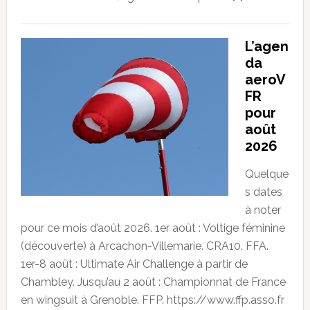
L’agen
da
aeroV
FR
pour
août
2026
Quelque
s dates
à noter
pour ce mois d’août 2026. 1er août : Voltige féminine
(découverte) à Arcachon-Villemarie. CRA10. FFA.
1er-8 août : Ultimate Air Challenge à partir de
Chambley. Jusqu’au 2 août : Championnat de France
en wingsuit à Grenoble. FFP. https://www.ffp.asso.fr