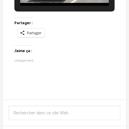
Partager :
Partager
J’aime ça :
chargement…