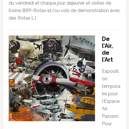
du vendredi et chaque jour, dejeuner et visites de
l’usine BRP-Rotax et/ou vols de démonstration avec
des Rotax […]
De
l’Air,
de
l’Art
Expositi
on
tempora
ire pour
l’Espace
Air
Passion.
Pour