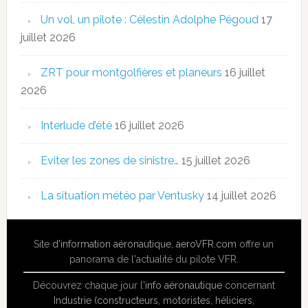
Un vol, un pilote : Célestin Adolphe Pégoud
17
juillet 2026
ZRT pour montgolfières et planeurs
16 juillet
2026
Interlude d’été
16 juillet 2026
Eviter les zones de sinistre…
15 juillet 2026
La situation météo par Ventusky
14 juillet 2026
Site
d'information aéronautique
,
aeroVFR.com
offre un
panorama de l'actualité du pilote VFR.
Découvrez chaque jour l'
info aéronautique
concernant
Industrie (constructeurs, motoristes, héliciers,