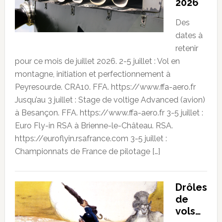
2026
Des
dates à
retenir
pour ce mois de juillet 2026. 2-5 juillet : Vol en
montagne, initiation et perfectionnement à
Peyresourde. CRA10. FFA. https://www.ffa-aero.fr
Jusqu’au 3 juillet : Stage de voltige Advanced (avion)
à Besançon. FFA. https://www.ffa-aero.fr 3-5 juillet :
Euro Fly-in RSA à Brienne-le-Château. RSA.
https://euroflyin.rsafrance.com 3-5 juillet :
Championnats de France de pilotage […]
Drôles
de
vols…