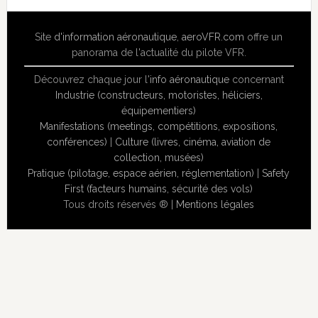
Site
d'information aéronautique
,
aeroVFR.com
offre un
panorama de l'actualité du pilote VFR.
Découvrez chaque jour l'
info aéronautique
concernant
Industrie (constructeurs, motoristes, héliciers,
équipementiers)
Manifestations (meetings, compétitions, expositions,
conférences)
|
Culture (livres, cinéma, aviation de
collection, musées)
Pratique (pilotage, espace aérien, réglementation)
|
Safety
First (facteurs humains, sécurité des vols)
Tous droits réservés ® |
Mentions légales