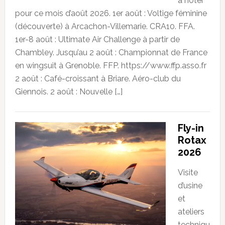
à noter
pour ce mois d’août 2026. 1er août : Voltige féminine
(découverte) à Arcachon-Villemarie. CRA10. FFA.
1er-8 août : Ultimate Air Challenge à partir de
Chambley. Jusqu’au 2 août : Championnat de France
en wingsuit à Grenoble. FFP. https://www.ffp.asso.fr
2 août : Café-croissant à Briare. Aéro-club du
Giennois. 2 août : Nouvelle […]
Fly-in
Rotax
2026
Visite
d’usine
et
ateliers
techniqu