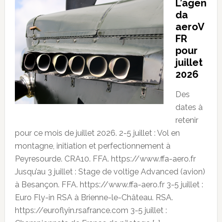
L’agen
da
aeroV
FR
pour
juillet
2026
Des
dates à
retenir
pour ce mois de juillet 2026. 2-5 juillet : Vol en
montagne, initiation et perfectionnement à
Peyresourde. CRA10. FFA. https://www.ffa-aero.fr
Jusqu’au 3 juillet : Stage de voltige Advanced (avion)
à Besançon. FFA. https://www.ffa-aero.fr 3-5 juillet :
Euro Fly-in RSA à Brienne-le-Château. RSA.
https://euroflyin.rsafrance.com 3-5 juillet :