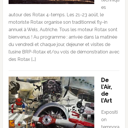
es
autour des Rotax 4-temps. Les 21-23 août, le
motoriste Rotax organise son traditionnel fly-in
annuel à Wels, Autriche. Tous les moteur Rotax sont
bienvenus ! Au programme : arrivée dans la matinée
du vendredi et chaque jour, dejeuner et visites de
l’usine BRP-Rotax et/ou vols de démonstration avec
des Rotax […]
De
l’Air,
de
l’Art
Expositi
on
tempora