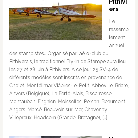
Pithivi
ers
Le
rassemb
lement
annuel
des stampistes… Organisé par l’aéro-club du
Pithiverais, le traditionnel Fly-in de Stampe aura lieu
les 27 et 28 juin à Pithiviers. À ce jour, 25 SV-4 de
différents modèles sont inscrits en provenance de
Cholet, Montélimar, Viâpres-le-Petit, Abbeville, Briare,
Anvers (Belgique), La Ferté-Alais, Biscarrosse,
Montauban, Enghien-Moisselles, Persan-Beaumont,
Angers-Marcé, Beauvoir-sur-Mer, Chavenay-
Villepreux, Headcorn (Grande-Bretagne), […]