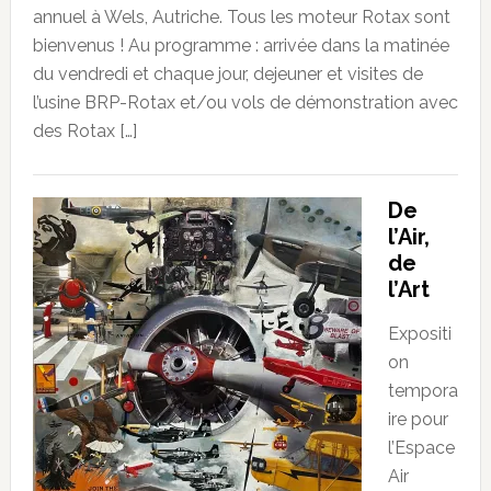
annuel à Wels, Autriche. Tous les moteur Rotax sont
bienvenus ! Au programme : arrivée dans la matinée
du vendredi et chaque jour, dejeuner et visites de
l’usine BRP-Rotax et/ou vols de démonstration avec
des Rotax […]
De
l’Air,
de
l’Art
Expositi
on
tempora
ire pour
l’Espace
Air