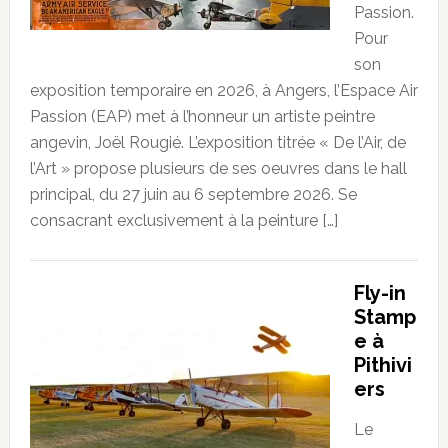
Passion.
Pour
son
exposition temporaire en 2026, à Angers, l’Espace Air
Passion (EAP) met à l’honneur un artiste peintre
angevin, Joël Rougié. L’exposition titrée « De l’Air, de
l’Art » propose plusieurs de ses oeuvres dans le hall
principal, du 27 juin au 6 septembre 2026. Se
consacrant exclusivement à la peinture […]
Fly-in
Stamp
e à
Pithivi
ers
Le