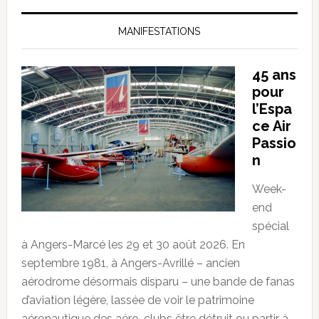
MANIFESTATIONS
45 ans
pour
l’Espa
ce Air
Passio
n
Week-
end
spécial
à Angers-Marcé les 29 et 30 août 2026. En
septembre 1981, à Angers-Avrillé – ancien
aérodrome désormais disparu – une bande de fanas
d’aviation légère, lassée de voir le patrimoine
aéronautique des aéro-clubs être détruit ou partir à