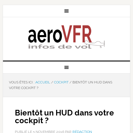
VOUS ÊTES ICI :
ACCUEIL
/
COCKPIT
/
BIENTÔT UN HUD DANS
VOTRE COCKPIT ?
Bientôt un HUD dans votre
cockpit ?
PUBLIÉ LE
5 NOVEMBRE 2016
PAR
RÉDACTION