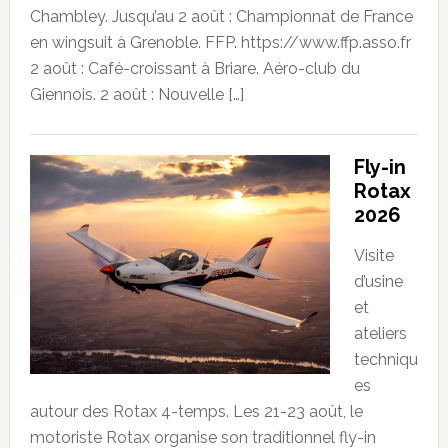
Chambley. Jusqu’au 2 août : Championnat de France
en wingsuit à Grenoble. FFP. https://www.ffp.asso.fr
2 août : Café-croissant à Briare. Aéro-club du
Giennois. 2 août : Nouvelle […]
Fly-in
Rotax
2026
Visite
d’usine
et
ateliers
techniqu
es
autour des Rotax 4-temps. Les 21-23 août, le
motoriste Rotax organise son traditionnel fly-in