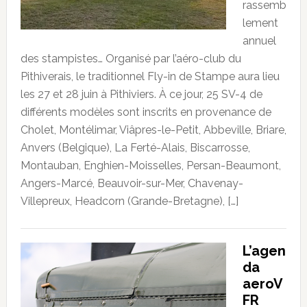
rassemb
lement
annuel
des stampistes… Organisé par l’aéro-club du
Pithiverais, le traditionnel Fly-in de Stampe aura lieu
les 27 et 28 juin à Pithiviers. À ce jour, 25 SV-4 de
différents modèles sont inscrits en provenance de
Cholet, Montélimar, Viâpres-le-Petit, Abbeville, Briare,
Anvers (Belgique), La Ferté-Alais, Biscarrosse,
Montauban, Enghien-Moisselles, Persan-Beaumont,
Angers-Marcé, Beauvoir-sur-Mer, Chavenay-
Villepreux, Headcorn (Grande-Bretagne), […]
L’agen
da
aeroV
FR