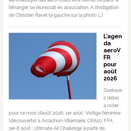
l’étranger, se réunissait en association. A l’instigation
de Christian Ravel (à gauche sur la photo […]
L’agen
da
aeroV
FR
pour
août
2026
Quelque
s dates
à noter
pour ce mois d’août 2026. 1er août : Voltige féminine
(découverte) à Arcachon-Villemarie. CRA10. FFA.
1er-8 août : Ultimate Air Challenge à partir de