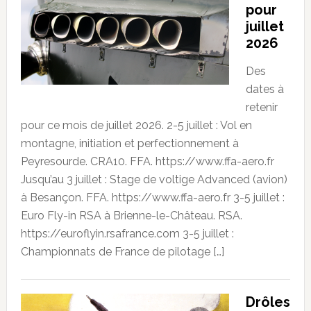
pour
juillet
2026
Des
dates à
retenir
pour ce mois de juillet 2026. 2-5 juillet : Vol en
montagne, initiation et perfectionnement à
Peyresourde. CRA10. FFA. https://www.ffa-aero.fr
Jusqu’au 3 juillet : Stage de voltige Advanced (avion)
à Besançon. FFA. https://www.ffa-aero.fr 3-5 juillet :
Euro Fly-in RSA à Brienne-le-Château. RSA.
https://euroflyin.rsafrance.com 3-5 juillet :
Championnats de France de pilotage […]
Drôles