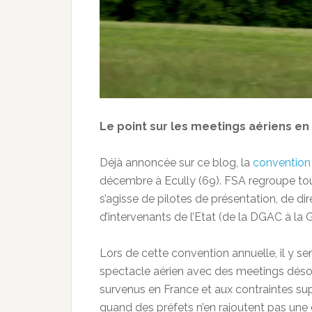
Le point sur les meetings aériens en
Déjà annoncée sur ce blog, la
convention
décembre à Ecully (69). FSA regroupe tous
s’agisse de pilotes de présentation, de di
d’intervenants de l’Etat (de la DGAC à la 
Lors de cette convention annuelle, il y s
spectacle aérien avec des meetings désor
survenus en France et aux contraintes su
quand des préfets n’en rajoutent pas un