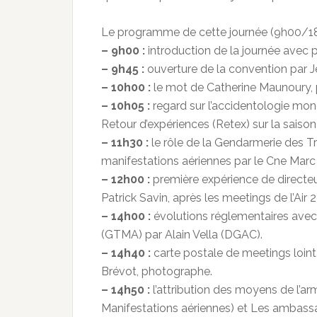
Le programme de cette journée (9h00/18h
– 9h00 :
introduction de la journée avec
– 9h45 :
ouverture de la convention par J
– 10h00 :
le mot de Catherine Maunoury, p
– 10h05 :
regard sur l’accidentologie mon
Retour d’expériences (Retex) sur la saiso
– 11h30 :
le rôle de la Gendarmerie des T
manifestations aériennes par le Cne Marc 
– 12h00 :
première expérience de directeu
Patrick Savin, après les meetings de l’Air
– 14h00 :
évolutions réglementaires avec 
(GTMA) par Alain Vella (DGAC).
– 14h40 :
carte postale de meetings loint
Brévot, photographe.
– 14h50 :
l’attribution des moyens de l’arm
Manifestations aériennes) et Les ambassad