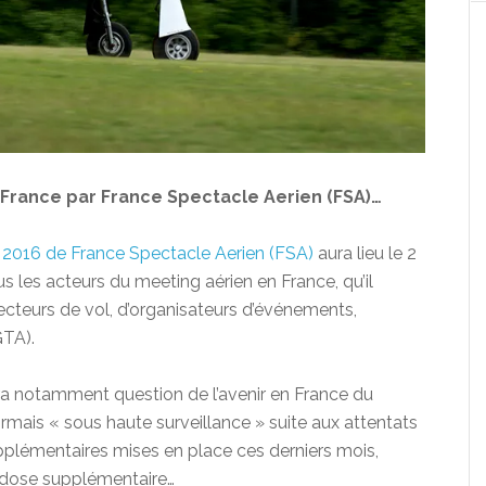
 France par France Spectacle Aerien (FSA)…
 2016 de France Spectacle Aerien (FSA)
aura lieu le 2
 les acteurs du meeting aérien en France, qu’il
recteurs de vol, d’organisateurs d’événements,
GTA).
era notamment question de l’avenir en France du
mais « sous haute surveillance » suite aux attentats
pplémentaires mises en place ces derniers mois,
e dose supplémentaire…