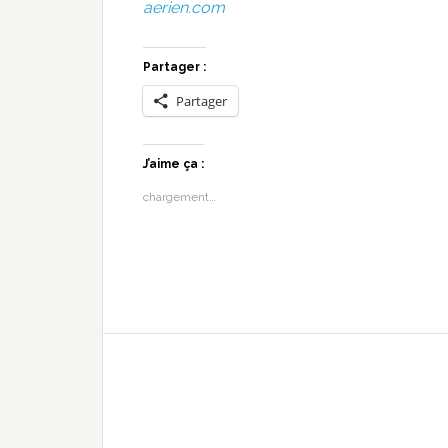
aerien.com
Partager :
Partager
J’aime ça :
chargement…