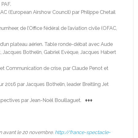
 PAF.
AC (European Airshow Council) par Philippe Chetail
rnheer, de l’Office fédéral de l’aviation civile (OFAC,
 d’un plateau aérien. Table ronde-débat avec Aude
t, Jacques Bothelin, Gabriel Evèque, Jacques Habert
 et Communication de crise, par Claude Penot et
r 2016 par Jacques Bothelin, leader Breitling Jet
spectives par Jean-Noël Bouillaguet. ♦♦♦
on avant le 20 novembre.
http://france-spectacle-