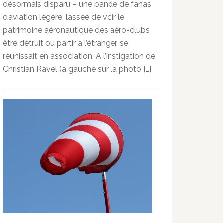
désormais disparu – une bande de fanas
d’aviation légère, lassée de voir le
patrimoine aéronautique des aéro-clubs
être détruit ou partir à l’étranger, se
réunissait en association. A l’instigation de
Christian Ravel (à gauche sur la photo […]