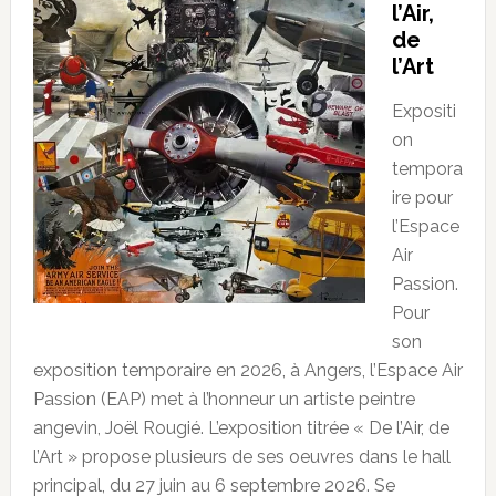
l’Air,
de
l’Art
Expositi
on
tempora
ire pour
l’Espace
Air
Passion.
Pour
son
exposition temporaire en 2026, à Angers, l’Espace Air
Passion (EAP) met à l’honneur un artiste peintre
angevin, Joël Rougié. L’exposition titrée « De l’Air, de
l’Art » propose plusieurs de ses oeuvres dans le hall
principal, du 27 juin au 6 septembre 2026. Se