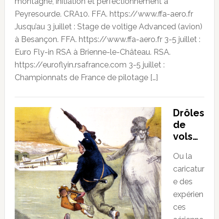
montagne, initiation et perfectionnement à
Peyresourde. CRA10. FFA. https://www.ffa-aero.fr
Jusqu’au 3 juillet : Stage de voltige Advanced (avion)
à Besançon. FFA. https://www.ffa-aero.fr 3-5 juillet :
Euro Fly-in RSA à Brienne-le-Château. RSA.
https://euroflyin.rsafrance.com 3-5 juillet :
Championnats de France de pilotage […]
Drôles
de
vols…
Ou la
caricatur
e des
expérien
ces