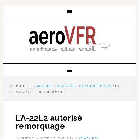
VOUS ÊTES ICI :
ACCUEIL
/
INDUSTRIE
/
CONSTRUCTEURS
/
L’A-
22L2 AUTORISÉ REMORQUAGE
L’A-22L2 autorisé
remorquage
PUBLIÉ LE
29 NOVEMBRE 2016
PAR
RÉDACTION