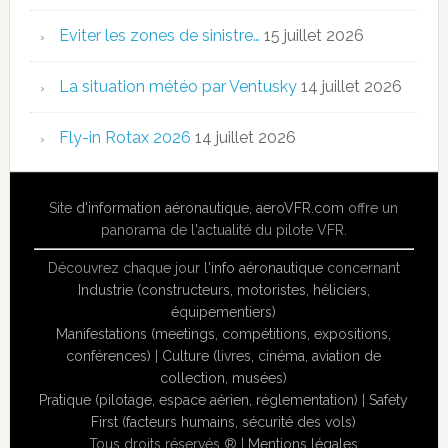
Eviter les zones de sinistre…
15 juillet 2026
La situation météo par Ventusky
14 juillet 2026
Fly-in Rotax 2026
14 juillet 2026
Site
d'information aéronautique
,
aeroVFR.com
offre un
panorama de l'actualité du pilote VFR.
Découvrez chaque jour l'
info aéronautique
concernant
Industrie (constructeurs, motoristes, héliciers,
équipementiers)
Manifestations (meetings, compétitions, expositions,
conférences)
|
Culture (livres, cinéma, aviation de
collection, musées)
Pratique (pilotage, espace aérien, réglementation)
|
Safety
First (facteurs humains, sécurité des vols)
Tous droits réservés ® |
Mentions légales