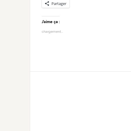
Partager
J’aime ça :
chargement…