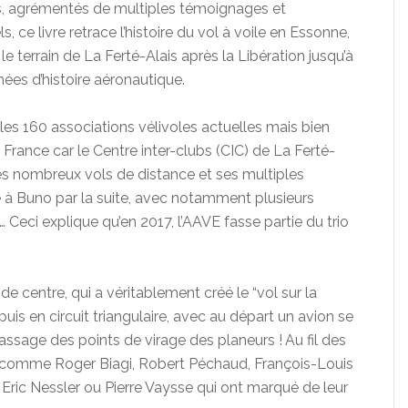
s, agrémentés de multiples témoignages et
e livre retrace l’histoire du vol à voile en Essonne,
 le terrain de La Ferté-Alais après la Libération jusqu’à
ées d’histoire aéronautique.
i les 160 associations vélivoles actuelles mais bien
 France car le Centre inter-clubs (CIC) de La Ferté-
s nombreux vols de distance et ses multiples
ie à Buno par la suite, avec notamment plusieurs
 Ceci explique qu’en 2017, l’AAVE fasse partie du trio
de centre, qui a véritablement créé le “vol sur la
is en circuit triangulaire, avec au départ un avion se
ssage des points de virage des planeurs ! Au fil des
 comme Roger Biagi, Robert Péchaud, François-Louis
 Eric Nessler ou Pierre Vaysse qui ont marqué de leur