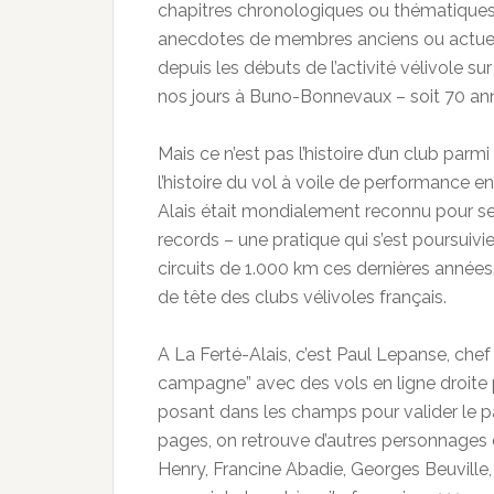
chapitres chronologiques ou thématique
anecdotes de membres anciens ou actuels, c
depuis les débuts de l’activité vélivole sur
nos jours à Buno-Bonnevaux – soit 70 ann
Mais ce n’est pas l’histoire d’un club parm
l’histoire du vol à voile de performance en
Alais était mondialement reconnu pour se
records – une pratique qui s’est poursuiv
circuits de 1.000 km ces dernières années…
de tête des clubs vélivoles français.
A La Ferté-Alais, c’est Paul Lepanse, chef 
campagne” avec des vols en ligne droite pu
posant dans les champs pour valider le pa
pages, on retrouve d’autres personnages
Henry, Francine Abadie, Georges Beuville,