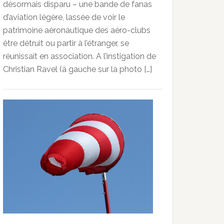
désormais disparu – une bande de fanas
d’aviation légère, lassée de voir le
patrimoine aéronautique des aéro-clubs
être détruit ou partir à l’étranger, se
réunissait en association. A l’instigation de
Christian Ravel (à gauche sur la photo […]