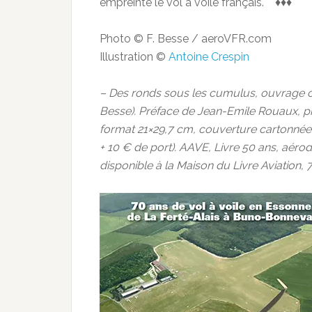
empreinte le vol à voile français. ♦♦♦
Photo © F. Besse / aeroVFR.com
Illustration ©
Antoine Crespin
– Des ronds sous les cumulus, ouvrage c
Besse). Préface de Jean-Emile Rouaux, pr
format 21×29,7 cm, couverture cartonnée,
+ 10 € de port). AAVE, Livre 50 ans, a
disponible à la Maison du Livre Aviation,